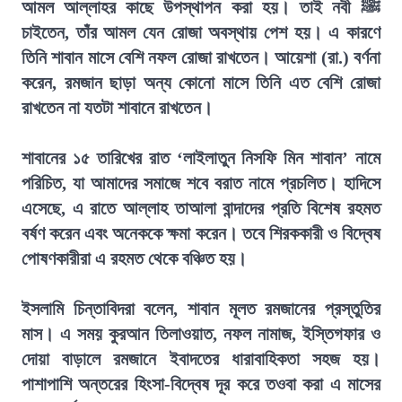
আমল আল্লাহর কাছে উপস্থাপন করা হয়। তাই নবী ﷺ
চাইতেন, তাঁর আমল যেন রোজা অবস্থায় পেশ হয়। এ কারণে
তিনি শাবান মাসে বেশি নফল রোজা রাখতেন। আয়েশা (রা.) বর্ণনা
করেন, রমজান ছাড়া অন্য কোনো মাসে তিনি এত বেশি রোজা
রাখতেন না যতটা শাবানে রাখতেন।
শাবানের ১৫ তারিখের রাত ‘লাইলাতুন নিসফি মিন শাবান’ নামে
পরিচিত, যা আমাদের সমাজে শবে বরাত নামে প্রচলিত। হাদিসে
এসেছে, এ রাতে আল্লাহ তাআলা বান্দাদের প্রতি বিশেষ রহমত
বর্ষণ করেন এবং অনেককে ক্ষমা করেন। তবে শিরককারী ও বিদ্বেষ
পোষণকারীরা এ রহমত থেকে বঞ্চিত হয়।
ইসলামি চিন্তাবিদরা বলেন, শাবান মূলত রমজানের প্রস্তুতির
মাস। এ সময় কুরআন তিলাওয়াত, নফল নামাজ, ইস্তিগফার ও
দোয়া বাড়ালে রমজানে ইবাদতের ধারাবাহিকতা সহজ হয়।
পাশাপাশি অন্তরের হিংসা-বিদ্বেষ দূর করে তওবা করা এ মাসের