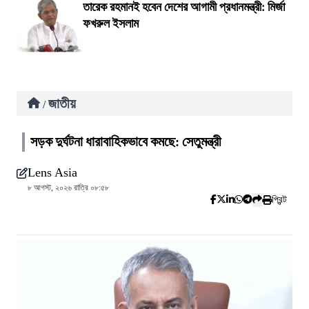
তারেক রহমানই হবেন দেশের আগামী প্রধানমন্ত্রী: মির্জা
ফখরুল ইসলাম
জাতীয়
/
সড়ক দুর্ঘটনা ধারাবাহিকভাবে কমছে: সেতুমন্ত্রী
Lens Asia
৮ আগস্ট, ২০২৬ রাত্রি ০৮:৫৮
প্রিন্ট