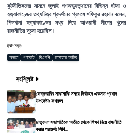
কূটনীতিকদের সামনে জুলাই গণঅভ্যুত্থানের বিভিন্ন ঘটনা ও
হত্যাকাণ্ডের তথ্যচিত্র প্রদর্শনের প্রসঙ্গে শফিকুর রহমান বলেন,
পিলখানা হত্যাকাণ্ডের মধ্য দিয়ে আওয়ামী লীগের খুনের
রাজনীতির সূচনা হয়েছিল।
ট্যাগসমূহ:
ক্ষমতা
গণভোট
বিএনপি
জামায়াত আমির
সংশ্লিষ্ট
ফেব্রুয়ারির মাঝামাঝি সময়ে নির্বাচনে একমত প্রধান
উপদেষ্টাঃ ফখরুল
ছাত্রদল সভাপতিকে অতীত থেকে শিক্ষা নিয়ে রাজনীতি
করার পরামর্শঃ শিবি...