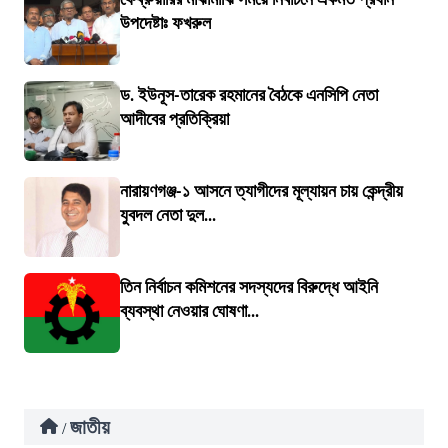
উপদেষ্টাঃ ফখরুল
ড. ইউনূস-তারেক রহমানের বৈঠকে এনসিপি নেতা
আদীবের প্রতিক্রিয়া
নারায়ণগঞ্জ-১ আসনে ত্যাগীদের মূল্যায়ন চায় কেন্দ্রীয়
যুবদল নেতা দুল...
তিন নির্বাচন কমিশনের সদস্যদের বিরুদ্ধে আইনি
ব্যবস্থা নেওয়ার ঘোষণা...
জাতীয়
/