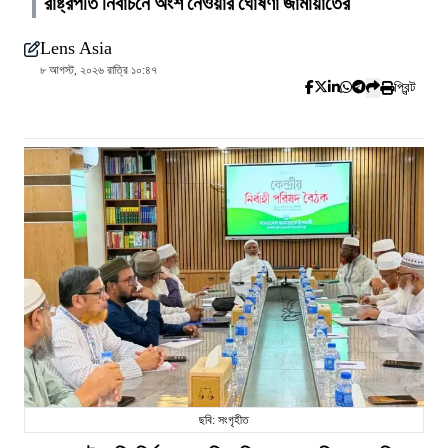
রাষ্ট্রপতি নির্বাচনে অংশ নেওয়ার ঘোষণা জামায়াতের
Lens Asia
৮ আগস্ট, ২০২৬ রাত্রি ১০:৪৭
প্রিন্ট
ছবি: সংগৃহীত