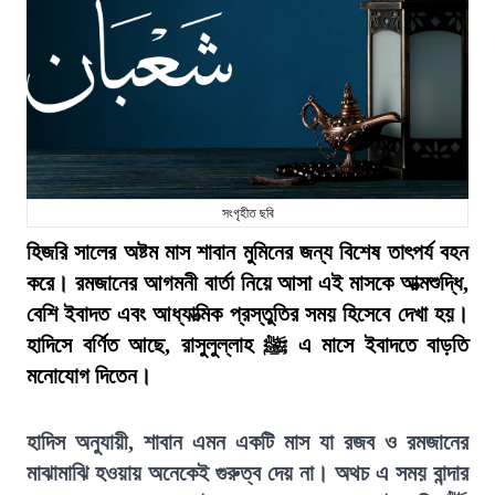
সংগৃহীত ছবি
হিজরি সালের অষ্টম মাস শাবান মুমিনের জন্য বিশেষ তাৎপর্য বহন
করে। রমজানের আগমনী বার্তা নিয়ে আসা এই মাসকে আত্মশুদ্ধি,
বেশি ইবাদত এবং আধ্যাত্মিক প্রস্তুতির সময় হিসেবে দেখা হয়।
হাদিসে বর্ণিত আছে, রাসুলুল্লাহ ﷺ এ মাসে ইবাদতে বাড়তি
মনোযোগ দিতেন।
হাদিস অনুযায়ী, শাবান এমন একটি মাস যা রজব ও রমজানের
মাঝামাঝি হওয়ায় অনেকেই গুরুত্ব দেয় না। অথচ এ সময় বান্দার