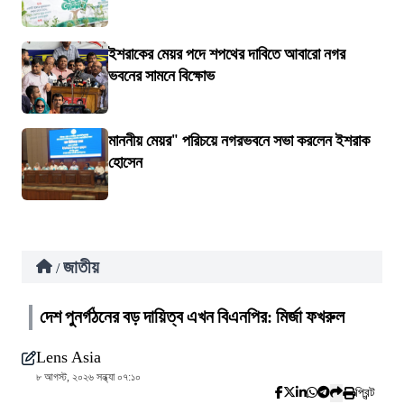
ইশরাকের মেয়র পদে শপথের দাবিতে আবারো নগর
ভবনের সামনে বিক্ষোভ
মাননীয় মেয়র" পরিচয়ে নগরভবনে সভা করলেন ইশরাক
হোসেন
জাতীয়
/
দেশ পুনর্গঠনের বড় দায়িত্ব এখন বিএনপির: মির্জা ফখরুল
Lens Asia
৮ আগস্ট, ২০২৬ সন্ধ্যা ০৭:১০
প্রিন্ট