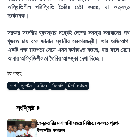
অস্থিতিশীল পরিস্থিতি তৈরির চেষ্টা করছে, যা অত্যন্ত
দুঃখজনক।
সরকার সংসদীয় ব্যবস্থার মধ্যেই দেশের সমস্যা সমাধানের পথ
খুঁজতে চায় বলে জানান স্থানীয় সরকারমন্ত্রী। তার অভিযোগ,
একটি পক্ষ রাজপথে নেমে এমন কর্মকাণ্ড করছে, যার ফলে দেশে
আবার অস্থিতিশীলতা তৈরির আশঙ্কা দেখা দিচ্ছে।
ট্যাগসমূহ:
দেশ
পুনর্গঠন
দায়িত্ব
বিএনপি
মির্জা ফখরুল
সংশ্লিষ্ট
ফেব্রুয়ারির মাঝামাঝি সময়ে নির্বাচনে একমত প্রধান
উপদেষ্টাঃ ফখরুল