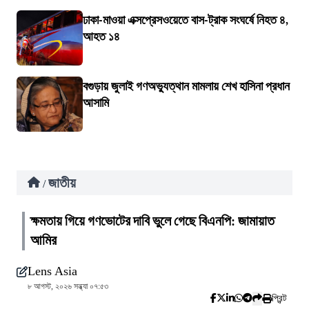
ঢাকা-মাওয়া এক্সপ্রেসওয়েতে বাস-ট্রাক সংঘর্ষে নিহত ৪,
আহত ১৪
বগুড়ায় জুলাই গণঅভ্যুত্থান মামলায় শেখ হাসিনা প্রধান
আসামি
জাতীয়
/
ক্ষমতায় গিয়ে গণভোটের দাবি ভুলে গেছে বিএনপি: জামায়াত
আমির
Lens Asia
৮ আগস্ট, ২০২৬ সন্ধ্যা ০৭:৫৩
প্রিন্ট