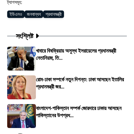
ট্যাগসমূহ:
ইউএনও
জনবান্ধব
প্রধানমন্ত্রী
সংশ্লিষ্ট
খাবারে বিষক্রিয়ায় অসুস্থ ইসরায়েলের প্রধানমন্ত্রী
নেতানিয়াহু, তি...
রোম-ঢাকা সম্পর্কে নতুন দিগন্ত: ঢাকা আসছেন ইতালির
প্রধানমন্ত্রী জর...
বাংলাদেশ-পাকিস্তান সম্পর্ক জোরদারে ঢাকায় আসছেন
পাকিস্তানের উপপ্রধ...