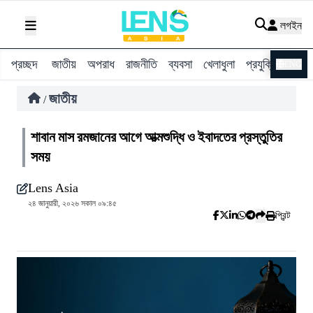
লগইন
প্রচ্ছদ
জাতীয়
অপরাধ
রাজনীতি
ব্যবসা
খেলাধুলা
প্রযুক্তি
বিশ্ব
ENG
জাতীয়
/
শাবান মাস রমজানের আগে আত্মশুদ্ধি ও ইবাদতের প্রস্তুতির
সময়
Lens Asia
২৪ জানুয়ারী, ২০২৬ সকাল ০৯:৪৫
প্রিন্ট