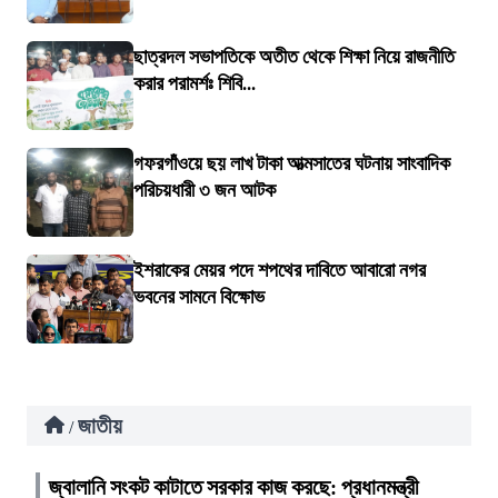
ছাত্রদল সভাপতিকে অতীত থেকে শিক্ষা নিয়ে রাজনীতি
করার পরামর্শঃ শিবি...
গফরগাঁওয়ে ছয় লাখ টাকা আত্মসাতের ঘটনায় সাংবাদিক
পরিচয়ধারী ৩ জন আটক
ইশরাকের মেয়র পদে শপথের দাবিতে আবারো নগর
ভবনের সামনে বিক্ষোভ
জাতীয়
/
জ্বালানি সংকট কাটাতে সরকার কাজ করছে: প্রধানমন্ত্রী