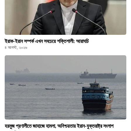
ইরাক-ইরান সম্পর্ক এখন সবচেয়ে শক্তিশালী: আরাঘচি
৪ আগস্ট, ২০২৬
হরমুজ প্রণালীতে জাহাজে হামলা, অনিশ্চয়তায় ইরান-যুক্তরাষ্ট্র সংলাপ