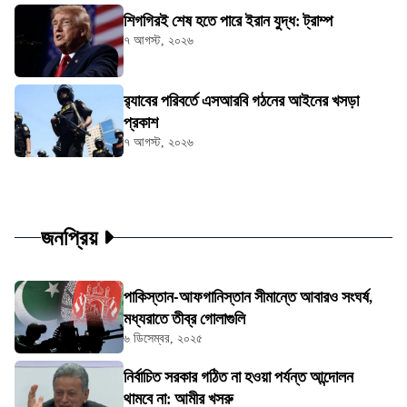
শিগগিরই শেষ হতে পারে ইরান যুদ্ধ: ট্রাম্প
৭ আগস্ট, ২০২৬
র‍্যাবের পরিবর্তে এসআরবি গঠনের আইনের খসড়া
প্রকাশ
৭ আগস্ট, ২০২৬
জনপ্রিয়
পাকিস্তান-আফগানিস্তান সীমান্তে আবারও সংঘর্ষ,
মধ্যরাতে তীব্র গোলাগুলি
৬ ডিসেম্বর, ২০২৫
নির্বাচিত সরকার গঠিত না হওয়া পর্যন্ত আন্দোলন
থামবে না: আমীর খসরু