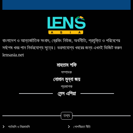
বাংলাদেশ ও আন্তর্জাতিক সংবাদ, ব্রেকিং নিউজ, অর্থনীতি, প্রযুক্তি ও পরিবেশের
সর্বশেষ খবর পান নির্ভরযোগ্য সূত্রে। ভরসাযোগ্য খবরের জন্য এখনই ভিজিট করুন
lensasia.net
মাহতাব শফি
সম্পাদক
নোমান মুন্না জয়
প্রকাশক
লেন্স এশিয়া
তথ্য
শর্তাবলি ও নিয়মাবলি
গোপনীয়তা নীতি