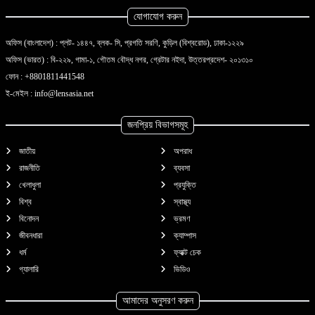
যোগাযোগ করুন
অফিস (বাংলাদেশ) : প্লট- ১৪৪৭, ব্লক- সি, প্রগতি সরণি, কুড়িল (বিশ্বরোড), ঢাকা-১২২৯
অফিস (ভারত) : বি-২২৯, গামা-১, গৌতম বৌদ্ধ নগর, গ্রেটার নইদা, উত্তরপ্রদেশ- ২০১৩১০
ফোন :
+8801811441548
ই-মেইল :
info@lensasia.net
জনপ্রিয় বিভাগসমূহ
জাতীয়
অপরাধ
রাজনীতি
ব্যবসা
খেলাধুলা
প্রযুক্তি
বিশ্ব
স্বাস্থ্য
বিনোদন
ভ্রমণ
জীবনধারা
ক্যাম্পাস
ধর্ম
ফ্যাক্ট চেক
গ্যালারি
ভিডিও
আমাদের অনুসরণ করুন