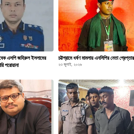
সাবেক এসপি জহিরুল ইসলামের
চট্টগ্রামে ধর্ষণ মামলায় এনসিপির নেতা গ্রেপ্তা
তারি পরোয়ানা
২৩ জুলাই, ২০২৬