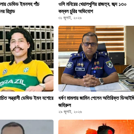
ামলায় ডেভিড ইমনসহ পাঁচ
ওসি মনিরের খেয়ালখুশির রাজত্ব, জব্দ ১৩০
র রিমান্ড
কম্বল চুরির অভিযোগ
৩১ জুলাই, ২০২৬
োচিত সন্ত্রাসী ডেভিড ইমন যশোরে
ধর্ষণ মামলায় জামিন পেলেন অতিরিক্ত ডিআইজ
জহিরুল
২৯ জুলাই, ২০২৬