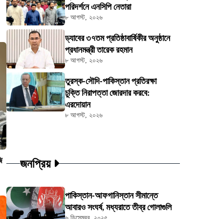
পরিদর্শনে এনসিপি নেতারা
৮ আগস্ট, ২০২৬
ড্যাবের ৩৭তম প্রতিষ্ঠাবার্ষিকীর অনুষ্ঠানে
প্রধানমন্ত্রী তারেক রহমান
৮ আগস্ট, ২০২৬
তুরস্ক-সৌদি-পাকিস্তান প্রতিরক্ষা
চুক্তি নিরাপত্তা জোরদার করবে:
এরদোয়ান
৮ আগস্ট, ২০২৬
জনপ্রিয়
ি
পাকিস্তান-আফগানিস্তান সীমান্তে
আবারও সংঘর্ষ, মধ্যরাতে তীব্র গোলাগুলি
৬ ডিসেম্বর, ২০২৫