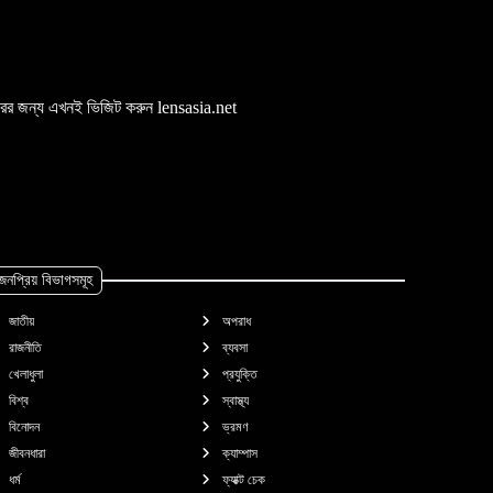
 খবরের জন্য এখনই ভিজিট করুন lensasia.net
জনপ্রিয় বিভাগসমূহ
জাতীয়
অপরাধ
রাজনীতি
ব্যবসা
খেলাধুলা
প্রযুক্তি
বিশ্ব
স্বাস্থ্য
বিনোদন
ভ্রমণ
জীবনধারা
ক্যাম্পাস
ধর্ম
ফ্যাক্ট চেক