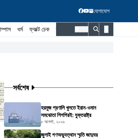
যোগাযোগ
াম্পাস
ধর্ম
ফ্যাক্ট চেক
কর্মকর্তা
ENG
সর্বশেষ
হরমুজ প্রণালি খুলতে ইরান-ওমান
সমঝোতা শিগগিরই: যুক্তরাষ্ট্র
৮ আগস্ট, ২০২৬
জুলাই গণঅভ্যুত্থান স্মৃতি জাদুঘর