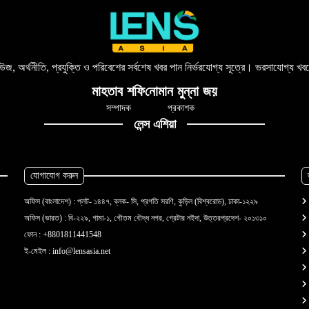
িউজ, অর্থনীতি, প্রযুক্তি ও পরিবেশের সর্বশেষ খবর পান নির্ভরযোগ্য সূত্রে। ভরসাযোগ্য
মাহতাব শফি
নোমান মুন্না জয়
সম্পাদক
প্রকাশক
লেন্স এশিয়া
যোগাযোগ করুন
অফিস (বাংলাদেশ) : প্লট- ১৪৪৭, ব্লক- সি, প্রগতি সরণি, কুড়িল (বিশ্বরোড), ঢাকা-১২২৯
অফিস (ভারত) : বি-২২৯, গামা-১, গৌতম বৌদ্ধ নগর, গ্রেটার নইদা, উত্তরপ্রদেশ- ২০১৩১০
ফোন :
+8801811441548
ই-মেইল :
info@lensasia.net