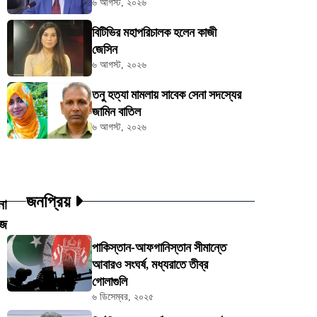
৬ আগস্ট, ২০২৬
বিটিভির মহাপরিচালক হলেন কাজী
জেসিন
৬ আগস্ট, ২০২৬
তনু হত্যা মামলায় সাবেক সেনা সদস্যের
জামিন বাতিল
৬ আগস্ট, ২০২৬
জনপ্রিয়
নো
জে
পাকিস্তান-আফগানিস্তান সীমান্তে
আবারও সংঘর্ষ, মধ্যরাতে তীব্র
গোলাগুলি
৬ ডিসেম্বর, ২০২৫