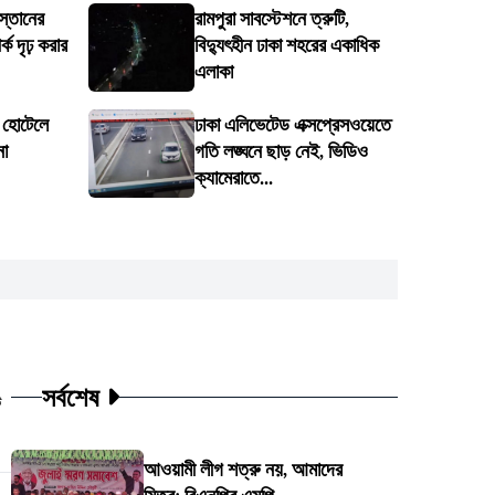
স্তানের
রামপুরা সাবস্টেশনে ত্রুটি,
ক দৃঢ় করার
বিদ্যুৎহীন ঢাকা শহরের একাধিক
এলাকা
ে হোটেলে
ঢাকা এলিভেটেড এক্সপ্রেসওয়েতে
না
গতি লঙ্ঘনে ছাড় নেই, ভিডিও
ক্যামেরাতে...
সর্বশেষ
ট
আওয়ামী লীগ শত্রু নয়, আমাদের