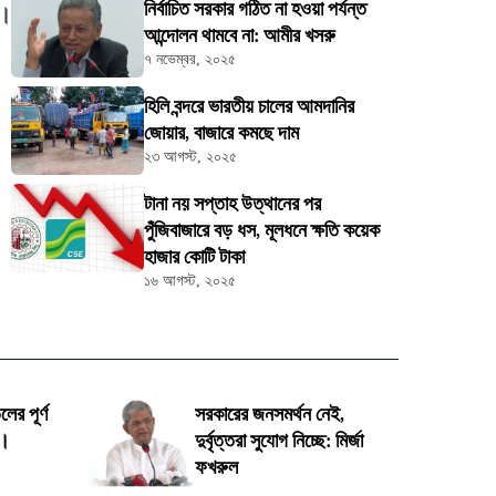
নির্বাচিত সরকার গঠিত না হওয়া পর্যন্ত
ন।
আন্দোলন থামবে না: আমীর খসরু
৭ নভেম্বর, ২০২৫
হিলি বন্দরে ভারতীয় চালের আমদানির
জোয়ার, বাজারে কমছে দাম
২৩ আগস্ট, ২০২৫
টানা নয় সপ্তাহ উত্থানের পর
পুঁজিবাজারে বড় ধস, মূলধনে ক্ষতি কয়েক
হাজার কোটি টাকা
১৬ আগস্ট, ২০২৫
ের পূর্ণ
সরকারের জনসমর্থন নেই,
ি।
দুর্বৃত্তরা সুযোগ নিচ্ছে: মির্জা
ফখরুল