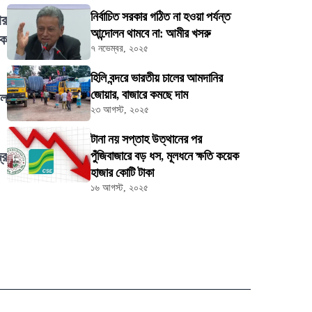
নির্বাচিত সরকার গঠিত না হওয়া পর্যন্ত
ার
আন্দোলন থামবে না: আমীর খসরু
িক
৭ নভেম্বর, ২০২৫
হিলি বন্দরে ভারতীয় চালের আমদানির
জোয়ার, বাজারে কমছে দাম
াল
২৩ আগস্ট, ২০২৫
টানা নয় সপ্তাহ উত্থানের পর
্র
পুঁজিবাজারে বড় ধস, মূলধনে ক্ষতি কয়েক
হাজার কোটি টাকা
১৬ আগস্ট, ২০২৫