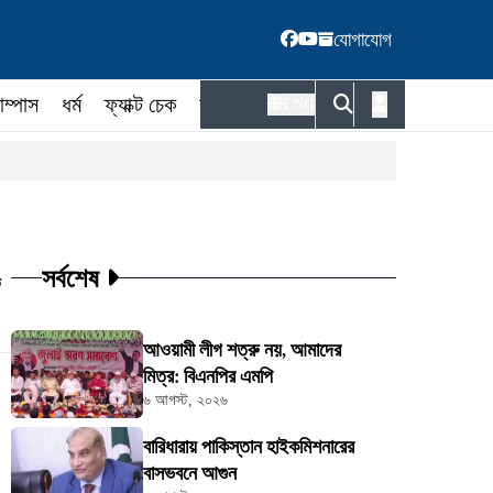
যোগাযোগ
াম্পাস
ধর্ম
ফ্যাক্ট চেক
কর্মকর্তা
ENG
সর্বশেষ
ট
আওয়ামী লীগ শত্রু নয়, আমাদের
মিত্র: বিএনপির এমপি
৬ আগস্ট, ২০২৬
বারিধারায় পাকিস্তান হাইকমিশনারের
বাসভবনে আগুন