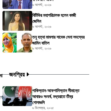
৬ আগস্ট, ২০২৬
বিটিভির মহাপরিচালক হলেন কাজী
জেসিন
৬ আগস্ট, ২০২৬
তনু হত্যা মামলায় সাবেক সেনা সদস্যের
জামিন বাতিল
৬ আগস্ট, ২০২৬
জনপ্রিয়
মা
পাকিস্তান-আফগানিস্তান সীমান্তে
আবারও সংঘর্ষ, মধ্যরাতে তীব্র
ণে
গোলাগুলি
৬ ডিসেম্বর, ২০২৫