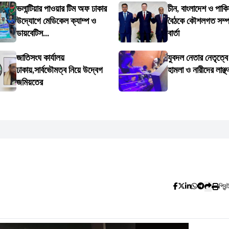
ভলান্টিয়ার পাওয়ার টিম অফ ঢাকার
চীন, বাংলাদেশ ও পাকি
উদ্যোগে মেডিকেল ক্যাম্প ও
বৈঠকে কৌশলগত সম্পর্
ডায়বেটিস...
বার্তা
জাতিসংঘ কার্যালয়
যুবদল নেতার নেতৃত্ব
ঢাকায়,সার্বভৌমত্ব নিয়ে উদ্বেগ
হামলা ও নারীদের লাঞ্ছ
জমিয়তের
প্রিন্