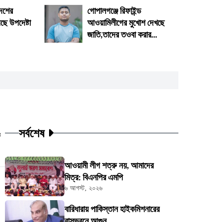
দেশের
গোপালগঞ্জে রিফাইন্ড
ে উপদেষ্টা
আওয়ামিলীগের মুখোশ দেখছে
জাতি,তাদের তওবা করার...
সর্বশেষ
ট
আওয়ামী লীগ শত্রু নয়, আমাদের
মিত্র: বিএনপির এমপি
৬ আগস্ট, ২০২৬
বারিধারায় পাকিস্তান হাইকমিশনারের
বাসভবনে আগুন