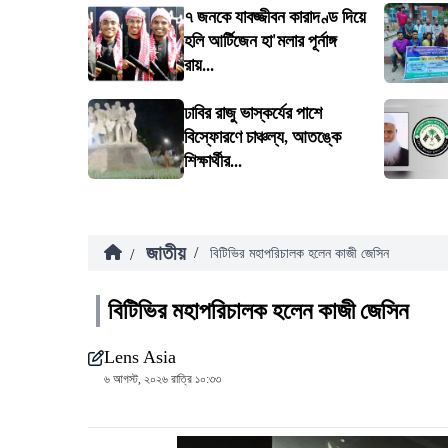
৭ জনকে যাবজ্জীবন কারাদণ্ড দিয়ে
হলি আর্টিজেন হা'মলার পূর্নাঙ্গ
রায়...
ঢাবির রাজু ভাস্কর্যের পাশে
বিস্ফোরণে চাঞ্চল্য, আতঙ্কে
শিক্ষার্থীর...
জাতীয়
/
/
বিটিভির মহাপরিচালক হলেন কাজী জেসিন
বিটিভির মহাপরিচালক হলেন কাজী জেসিন
Lens Asia
৬ আগস্ট, ২০২৬ রাত্রি ১০:৩৩