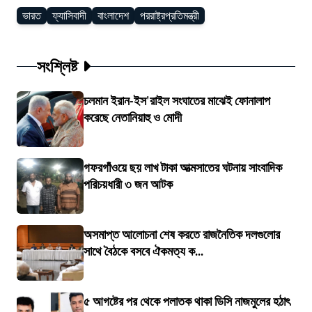
ভারত
ফ্যাসিবাদী
বাংলাদেশ
পররাষ্ট্রপ্রতিমন্ত্রী
সংশ্লিষ্ট
চলমান ইরান-ইস'রাইল সংঘাতের মাঝেই ফোনালাপ
করেছে নেতানিয়াহু ও মোদী
গফরগাঁওয়ে ছয় লাখ টাকা আত্মসাতের ঘটনায় সাংবাদিক
পরিচয়ধারী ৩ জন আটক
অসমাপ্ত আলোচনা শেষ করতে রাজনৈতিক দলগুলোর
সাথে বৈঠকে বসবে ঐকমত্য ক...
৫ আগষ্টের পর থেকে পলাতক থাকা ডিসি নাজমুলের হঠাৎ