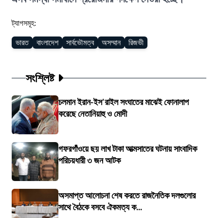
ট্যাগসমূহ:
ভারত
বাংলাদেশ
সার্বভৌমত্ব
অসম্মান
রিজভী
সংশ্লিষ্ট
চলমান ইরান-ইস'রাইল সংঘাতের মাঝেই ফোনালাপ
করেছে নেতানিয়াহু ও মোদী
গফরগাঁওয়ে ছয় লাখ টাকা আত্মসাতের ঘটনায় সাংবাদিক
পরিচয়ধারী ৩ জন আটক
অসমাপ্ত আলোচনা শেষ করতে রাজনৈতিক দলগুলোর
সাথে বৈঠকে বসবে ঐকমত্য ক...