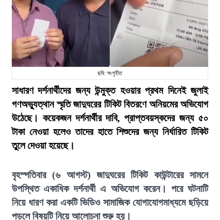
ছবি: সংগৃহীত
সাধারণ দর্শনার্থীদের জন্য উন্মুক্ত হওয়ার প্রথম দিনেই জুলাই
গণঅভ্যুত্থান স্মৃতি জাদুঘরের টিকিট বিতরণে অনিয়মের অভিযোগ
উঠেছে। কয়েকজন দর্শনার্থীর দাবি, প্রাপ্তবয়স্কদের জন্য ৫০
টাকা নেওয়া হলেও তাদের হাতে শিশুদের জন্য নির্ধারিত টিকিট
তুলে দেওয়া হয়েছে।
বৃহস্পতিবার (৬ আগস্ট) জাদুঘরের টিকিট কাউন্টারের সামনে
উপস্থিত একাধিক দর্শনার্থী এ অভিযোগ করেন। পরে ঘটনাটি
নিয়ে ধারণ করা একটি ভিডিও সামাজিক যোগাযোগমাধ্যমে ছড়িয়ে
পড়লে বিষয়টি নিয়ে আলোচনা শুরু হয়।