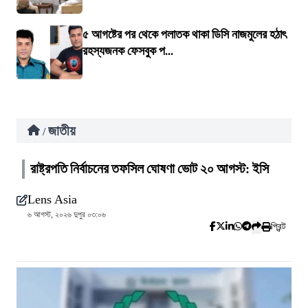
৫ আগষ্টের পর থেকে পলাতক থাকা ডিসি নাজমুলের হঠাৎ
রহস্যজনক ফেসবুক প...
জাতীয়
/
রাষ্ট্রপতি নির্বাচনের তফসিল ঘোষণা ভোট ২০ আগস্ট: ইসি
Lens Asia
৬ আগস্ট, ২০২৬ দুপুর ০৩:০৬
প্রিন্ট