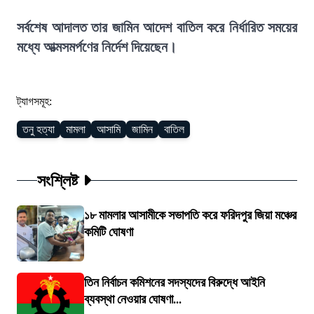
সর্বশেষ আদালত তার জামিন আদেশ বাতিল করে নির্ধারিত সময়ের
মধ্যে আত্মসমর্পণের নির্দেশ দিয়েছেন।
ট্যাগসমূহ:
তনু হত্যা
মামলা
আসামি
জামিন
বাতিল
সংশ্লিষ্ট
১৮ মামলার আসামীকে সভাপতি করে ফরিদপুর জিয়া মঞ্চের
কমিটি ঘোষণা
তিন নির্বাচন কমিশনের সদস্যদের বিরুদ্ধে আইনি
ব্যবস্থা নেওয়ার ঘোষণা...