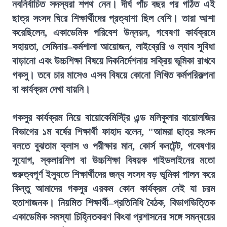
নবনির্বাচিত সদস্যরা শপথ নেন। দীর্ঘ পাঁচ বছর পর গঠিত এই
ছাত্র সংসদ ঘিরে শিক্ষার্থীদের প্রত্যাশা ছিল বেশি। তারা আশা
করেছিলেন, একাডেমিক পরিবেশ উন্নয়ন, গবেষণা কার্যক্রমে
সহায়তা, সেমিনার–কর্মশালা আয়োজন, লাইব্রেরি ও ল্যাব সুবিধা
বাড়ানো এবং উচ্চশিক্ষা বিষয়ে দিকনির্দেশনায় সক্রিয় ভূমিকা রাখবে
গকসু। তবে চার মাসেও এসব বিষয়ে কোনো লিখিত কর্মপরিকল্পনা
বা কার্যক্রম দেখা যায়নি।
গকসুর কার্যক্রম নিয়ে বায়োকেমিস্ট্রি এন্ড মলিকুলার বায়োলজির
বিভাগের ১ম বর্ষের শিক্ষার্থী ফাহাদ বলেন, "আমরা ছাত্র সংসদ
বলতে বুঝতাম ক্লাস ও পরীক্ষার মান, কোর্স কনটেন্ট, গবেষণার
সুযোগ, স্কলারশিপ বা উচ্চশিক্ষা বিষয়ক গাইডলাইনের মতো
গুরুত্বপূর্ণ ইস্যুতে শিক্ষার্থীদের জন্য সংসদ বড় ভূমিকা পালন করে
কিন্তু আমাদের গকসুর এরকম কোন কার্যক্রম নেই যা চরম
হতাশাজনক। নিয়মিত শিক্ষার্থী–প্রতিনিধি বৈঠক, বিভাগভিত্তিক
একাডেমিক সমস্যা চিহ্নিতকরণ কিংবা প্রশাসনের সঙ্গে সমন্বয়ের