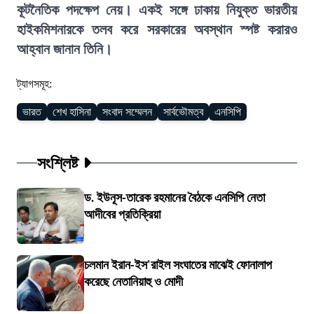
কূটনৈতিক পদক্ষেপ নেয়। একই সঙ্গে ঢাকায় নিযুক্ত ভারতীয়
হাইকমিশনারকে তলব করে সরকারের অবস্থান স্পষ্ট করারও
আহ্বান জানান তিনি।
ট্যাগসমূহ:
ভারত
শেখ হাসিনা
সংবাদ সম্মেলন
সার্বভৌমত্ব
এনসিপি
সংশ্লিষ্ট
ড. ইউনূস-তারেক রহমানের বৈঠকে এনসিপি নেতা
আদীবের প্রতিক্রিয়া
চলমান ইরান-ইস'রাইল সংঘাতের মাঝেই ফোনালাপ
করেছে নেতানিয়াহু ও মোদী