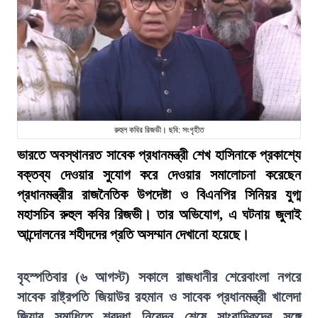
রুহুল কবির রিজভী। ছবি: সংগৃহীত
ভারতে অবস্থানরত সাবেক প্রধানমন্ত্রী শেখ হাসিনাকে প্রকাশ্যে
বক্তব্য দেওয়ার সুযোগ করে দেওয়ার সমালোচনা করেছেন
প্রধানমন্ত্রীর রাজনৈতিক উপদেষ্টা ও বিএনপির সিনিয়র যুগ্ম
মহাসচিব রুহুল কবির রিজভী। তার অভিযোগ, এ ঘটনায় জুলাই
আন্দোলনের শহীদদের প্রতি অসম্মান দেখানো হয়েছে।
বৃহস্পতিবার (৬ আগস্ট) সকালে রাজধানীর শেরেবাংলা নগরে
সাবেক রাষ্ট্রপতি জিয়াউর রহমান ও সাবেক প্রধানমন্ত্রী খালেদা
জিয়ার সমাধিতে শ্রদ্ধা নিবেদন শেষে সাংবাদিকদের সঙ্গে