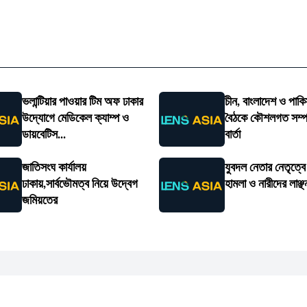
ভলান্টিয়ার পাওয়ার টিম অফ ঢাকার
চীন, বাংলাদেশ ও পাকি
উদ্যোগে মেডিকেল ক্যাম্প ও
বৈঠকে কৌশলগত সম্পর্
ডায়বেটিস...
বার্তা
জাতিসংঘ কার্যালয়
যুবদল নেতার নেতৃত্ব
ঢাকায়,সার্বভৌমত্ব নিয়ে উদ্বেগ
হামলা ও নারীদের লাঞ্ছ
জমিয়তের