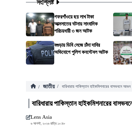
সংশ্লিষ্ট
গফরগাঁওয়ে ছয় লাখ টাকা
আত্মসাতের ঘটনায় সাংবাদিক
পরিচয়ধারী ৩ জন আটক
বগুড়ায় ডিবি সেজে চাঁদা দাবির
অভিযোগে পুলিশ কনস্টেবল আটক
জাতীয়
/
/
বারিধারায় পাকিস্তান হাইকমিশনারের বাসভবনে আগুন
বারিধারায় পাকিস্তান হাইকমিশনারের বাসভবন
Lens Asia
৬ আগস্ট, ২০২৬ রাত্রি ১০:৪৮