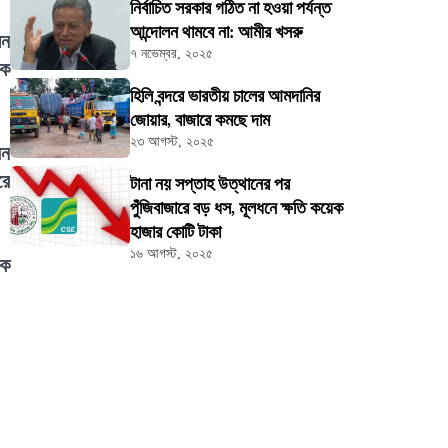
নির্বাচিত সরকার গঠিত না হওয়া পর্যন্ত
আন্দোলন থামবে না: আমীর খসরু
েন
৭ নভেম্বর, ২০২৫
িক
হিলি বন্দরে ভারতীয় চালের আমদানির
জোয়ার, বাজারে কমছে দাম
২৩ আগস্ট, ২০২৫
েন
রে
টানা নয় সপ্তাহ উত্থানের পর
পুঁজিবাজারে বড় ধস, মূলধনে ক্ষতি কয়েক
হাজার কোটি টাকা
১৬ আগস্ট, ২০২৫
িক