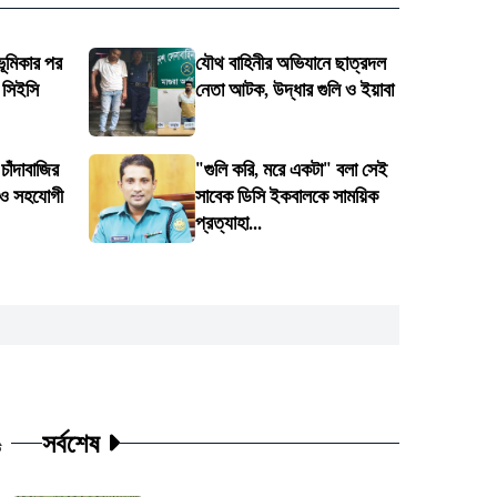
 ভূমিকার পর
যৌথ বাহিনীর অভিযানে ছাত্রদল
 সিইসি
নেতা আটক, উদ্ধার গুলি ও ইয়াবা
চাঁদাবাজির
"গুলি করি, মরে একটা" বলা সেই
 ও সহযোগী
সাবেক ডিসি ইকবালকে সাময়িক
প্রত্যাহা...
সর্বশেষ
ট