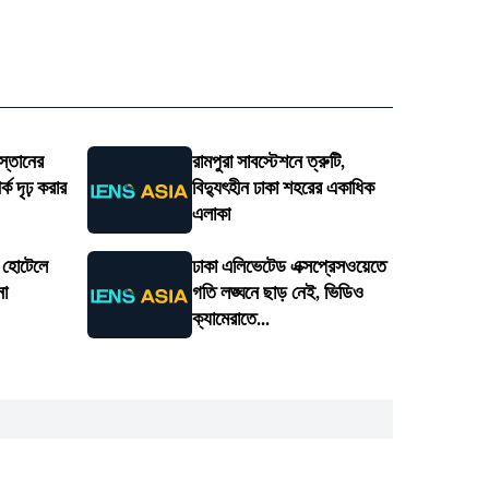
স্তানের
রামপুরা সাবস্টেশনে ত্রুটি,
ক দৃঢ় করার
বিদ্যুৎহীন ঢাকা শহরের একাধিক
এলাকা
ে হোটেলে
ঢাকা এলিভেটেড এক্সপ্রেসওয়েতে
না
গতি লঙ্ঘনে ছাড় নেই, ভিডিও
ক্যামেরাতে...