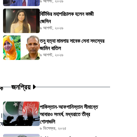
৬ আগস্ট, ২০২৬
বিটিভির মহাপরিচালক হলেন কাজী
জেসিন
৬ আগস্ট, ২০২৬
তনু হত্যা মামলায় সাবেক সেনা সদস্যের
জামিন বাতিল
৬ আগস্ট, ২০২৬
জনপ্রিয়
কে
পাকিস্তান-আফগানিস্তান সীমান্তে
আবারও সংঘর্ষ, মধ্যরাতে তীব্র
য়।
গোলাগুলি
ষে
৬ ডিসেম্বর, ২০২৫