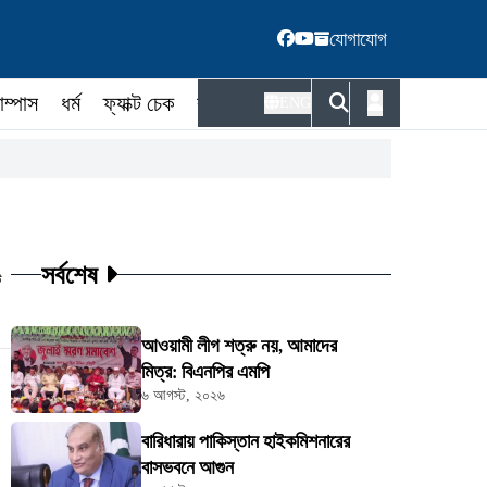
যোগাযোগ
াম্পাস
ধর্ম
ফ্যাক্ট চেক
কর্মকর্তা
ENG
সর্বশেষ
ট
আওয়ামী লীগ শত্রু নয়, আমাদের
মিত্র: বিএনপির এমপি
৬ আগস্ট, ২০২৬
বারিধারায় পাকিস্তান হাইকমিশনারের
বাসভবনে আগুন