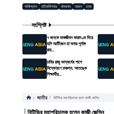
পাকিস্তান
হাইকমিশনার
বাসভবন
আগুন
ঢাকা
সংশ্লিষ্ট
৭ জনকে যাবজ্জীবন কারাদণ্ড দিয়ে
হলি আর্টিজেন হা'মলার পূর্নাঙ্গ
রায়...
ঢাবির রাজু ভাস্কর্যের পাশে
বিস্ফোরণে চাঞ্চল্য, আতঙ্কে
শিক্ষার্থীর...
জাতীয়
/
/
বিটিভির মহাপরিচালক হলেন কাজী জেসিন
বিটিভির মহাপরিচালক হলেন কাজী জেসিন