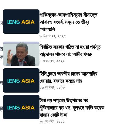
পাকিস্তান-আফগানিস্তান সীমান্তে
আবারও সংঘর্ষ, মধ্যরাতে তীব্র
ণে
গোলাগুলি
৬ ডিসেম্বর, ২০২৫
নির্বাচিত সরকার গঠিত না হওয়া পর্যন্ত
ার
আন্দোলন থামবে না: আমীর খসরু
িক
৭ নভেম্বর, ২০২৫
হিলি বন্দরে ভারতীয় চালের আমদানির
জোয়ার, বাজারে কমছে দাম
াল
২৩ আগস্ট, ২০২৫
টানা নয় সপ্তাহ উত্থানের পর
্র
পুঁজিবাজারে বড় ধস, মূলধনে ক্ষতি কয়েক
হাজার কোটি টাকা
১৬ আগস্ট, ২০২৫