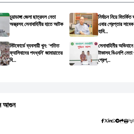
চুয়াডাঙ্গা জেলা ছাত্রদল নেতা
নির্বাচন নিয়ে বিতর্কিত
অস্ত্রসহ সেনাবাহিনীর হাতে আটক
এবার গ্রেপ্তার সাবেক
হাবি...
মিটফোর্ডে ব্যবসায়ী খুন: ‘পতিত
সেনাবাহিনীর অভিযানে 
ফ্যাসিবাদের পদধ্বনি’ জামায়াতের
টাকাসহ বিএনপি নেতা
বি...
গ্রেপ্...
ে আগুন
প্রিন্