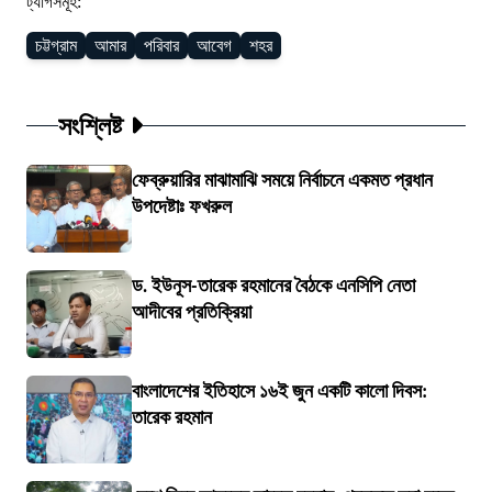
ট্যাগসমূহ:
চট্টগ্রাম
আমার
পরিবার
আবেগ
শহর
সংশ্লিষ্ট
ফেব্রুয়ারির মাঝামাঝি সময়ে নির্বাচনে একমত প্রধান
উপদেষ্টাঃ ফখরুল
ড. ইউনূস-তারেক রহমানের বৈঠকে এনসিপি নেতা
আদীবের প্রতিক্রিয়া
বাংলাদেশের ইতিহাসে ১৬ই জুন একটি কালো দিবস:
তারেক রহমান