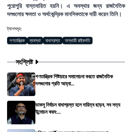
পুরোপুরি বাস্তবায়িত হয়নি। এ অবস্থার জন্য রাজনৈতিক
দলগুলোর ক্ষমতা ও অর্থকেন্দ্রিক মানসিকতাকে দায়ী করেন তিনি।
ট্যাগসমূহ:
গণতান্ত্রিক
ব্যবস্থা
বাধাগ্রস্ত
অস্থায়ী রাষ্ট্রপতি
সংশ্লিষ্ট
গণতান্ত্রিক শিষ্টাচারে সমালোচনা করতে রাজনৈতিক
দলগুলোর প্রতি আহ্বা...
ডাকসু নির্বাচন বাধাগ্রস্ত হলে দায়িত্ব ছাড়ব, সব সত্য
উন্মোচন করব:...