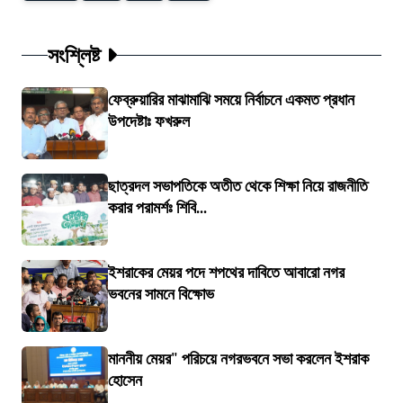
সংশ্লিষ্ট
ফেব্রুয়ারির মাঝামাঝি সময়ে নির্বাচনে একমত প্রধান
উপদেষ্টাঃ ফখরুল
ছাত্রদল সভাপতিকে অতীত থেকে শিক্ষা নিয়ে রাজনীতি
করার পরামর্শঃ শিবি...
ইশরাকের মেয়র পদে শপথের দাবিতে আবারো নগর
ভবনের সামনে বিক্ষোভ
মাননীয় মেয়র" পরিচয়ে নগরভবনে সভা করলেন ইশরাক
হোসেন