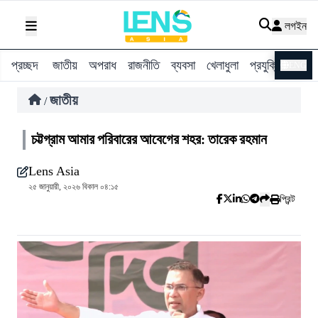
লগইন
প্রচ্ছদ
জাতীয়
অপরাধ
রাজনীতি
ব্যবসা
খেলাধুলা
প্রযুক্তি
বিশ্ব
ENG
জাতীয়
/
চট্টগ্রাম আমার পরিবারের আবেগের শহর: তারেক রহমান
Lens Asia
২৫ জানুয়ারী, ২০২৬ বিকাল ০৪:১৫
প্রিন্ট