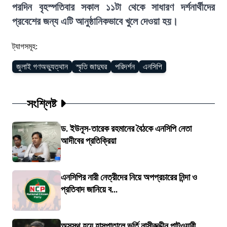
পরদিন বৃহস্পতিবার সকাল ১১টা থেকে সাধারণ দর্শনার্থীদের
প্রবেশের জন্য এটি আনুষ্ঠানিকভাবে খুলে দেওয়া হয়।
ট্যাগসমূহ:
জুলাই গণঅভ্যুত্থান
স্মৃতি জাদুঘর
পরিদর্শন
এনসিপি
সংশ্লিষ্ট
ড. ইউনূস-তারেক রহমানের বৈঠকে এনসিপি নেতা
আদীবের প্রতিক্রিয়া
এনসিপির নারী নেত্রীদের নিয়ে অপপ্রচারের নিন্দা ও
প্রতিবাদ জানিয়ে ব...
অসুস্থ হয়ে হাসপাতালে ভর্তি নাসীরুদ্দীন পাটওয়ারী,