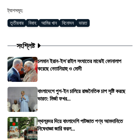
ট্যাগসমূহ:
তৃতীয়বার
বিবাহ
আমির খান
বিনোদন
ভারত
সংশ্লিষ্ট
চলমান ইরান-ইস'রাইল সংঘাতের মাঝেই ফোনালাপ
করেছে নেতানিয়াহু ও মোদী
বাংলাদেশে পুশ-ইন চালিয়ে রাজনৈতিক চাপ সৃষ্টি করছে
ভারত: মির্জা ফখর...
স্থলবন্দর দিয়ে বাংলাদেশি পাটজাত পণ্য আমদানিতে
নিষেধাজ্ঞা জারি করল...