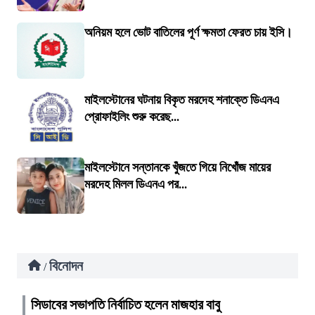
অনিয়ম হলে ভোট বাতিলের পূর্ণ ক্ষমতা ফেরত চায় ইসি।
মাইলস্টোনের ঘটনায় বিকৃত মরদেহ শনাক্তে ডিএনএ
প্রোফাইলিং শুরু করেছ...
মাইলস্টোনে সন্তানকে খুঁজতে গিয়ে নিখোঁজ মায়ের
মরদেহ মিলল ডিএনএ পর...
বিনোদন
/
সিডাবের সভাপতি নির্বাচিত হলেন মাজহার বাবু