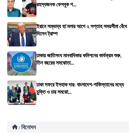
রহস্যজনক ফেসবুক প...
ইরানে সম্ভাব্য হা'মলার আগে ২ সপ্তাহ সময়সীমা বেঁধে
দিলেন ট্রাম্প
ঢাকায় জাতিসংঘ মানবাধিকার কমিশনের কার্যক্রম শুরু,
তিন বছরের সমঝোতা...
ঢাকা সফরে ইসহাক দার: বাংলাদেশ-পাকিস্তানের মধ্যে
চুক্তি ও চার সমঝো...
বিনোদন
/