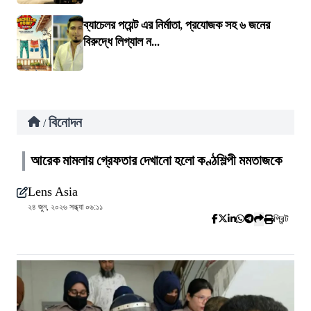
ব্যাচেলর পয়েন্ট এর নির্মাতা, প্রযোজক সহ ৬ জনের
বিরুদ্ধে লিগ্যাল ন...
বিনোদন
/
আরেক মামলায় গ্রেফতার দেখানো হলো কণ্ঠশিল্পী মমতাজকে
Lens Asia
২৪ জুন, ২০২৬ সন্ধ্যা ০৬:১১
প্রিন্ট