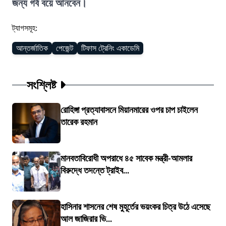
জন্য গর্ব বয়ে আনবেন।
ট্যাগসমূহ:
আন্তর্জাতিক
পেজেন্ট
টিফাস ট্রেনিং একাডেমি
সংশ্লিষ্ট
রোহিঙ্গা প্রত্যাবাসনে মিয়ানমারের ওপর চাপ চাইলেন
তারেক রহমান
মানবতাবিরোধী অপরাধে ৪৫ সাবেক মন্ত্রী-আমলার
বিরুদ্ধে তদন্তে ট্রাইব...
হাসিনার শাসনের শেষ মুহূর্তের ভয়ংকর চিত্র উঠে এসেছে
আল জাজিরার ভি...