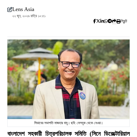
Lens Asia
২২ জুন, ২০২৬ রাত্রি ১০:৫১
প্রিন্ট
সিডাবের সভাপতি মাজহার বাবু। ছবি: ফেসবুক থেকে নেওয়া।
বাংলাদেশ সহকারী চিত্রপরিচালক সমিতি (সিনে ডিরেক্টোরিয়াল