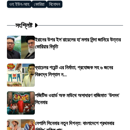
ওহ ইউন-আহ
কোরিয়া
বিনোদন
সংশ্লিষ্ট
ইরানের উপর ইস'রায়েলের হা'মলার নিন্দা জানিয়ে উত্তর
কোরিয়ার বিবৃতি
ব্যাচেলর পয়েন্ট এর নির্মাতা, প্রযোজক সহ ৬ জনের
বিরুদ্ধে লিগ্যাল ন...
পজিটিভ ওয়ার্ড অফ মাউথে অসাধারণ বাজিমাত 'উৎসব'
সিনেমার
নেপালি সিনেমার নতুন দিগন্ত: বাংলাদেশে প্রথমবার