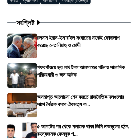
ভারত
ফ্যাসিবাদী
বাংলাদেশ
পররাষ্ট্রপ্রতিমন্ত্রী
সংশ্লিষ্ট
চলমান ইরান-ইস'রাইল সংঘাতের মাঝেই ফোনালাপ
করেছে নেতানিয়াহু ও মোদী
গফরগাঁওয়ে ছয় লাখ টাকা আত্মসাতের ঘটনায় সাংবাদিক
পরিচয়ধারী ৩ জন আটক
অসমাপ্ত আলোচনা শেষ করতে রাজনৈতিক দলগুলোর
সাথে বৈঠকে বসবে ঐকমত্য ক...
৫ আগষ্টের পর থেকে পলাতক থাকা ডিসি নাজমুলের হঠাৎ
রহস্যজনক ফেসবুক প...