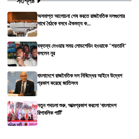
সংশ্লিষ্ট
অসমাপ্ত আলোচনা শেষ করতে রাজনৈতিক দলগুলোর
সাথে বৈঠকে বসবে ঐকমত্য ক...
বক্তব্য দেওয়ার সময় লোডশেডিং হওয়াকে "শয়তানি"
বললেন নুর
বাংলাদেশে রাজনৈতিক দল নিষিদ্ধের আইনে উদ্বেগ
প্রকাশ করেছে জাতিসংঘ
নতুন পথচলা শুরু, আত্মপ্রকাশ করলো ‘বাংলাদেশ
রিপাবলিক পার্টি’