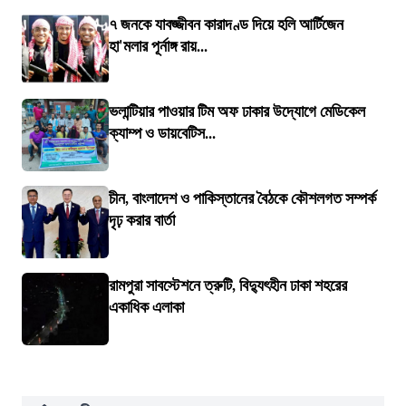
৭ জনকে যাবজ্জীবন কারাদণ্ড দিয়ে হলি আর্টিজেন
হা'মলার পূর্নাঙ্গ রায়...
ভলান্টিয়ার পাওয়ার টিম অফ ঢাকার উদ্যোগে মেডিকেল
ক্যাম্প ও ডায়বেটিস...
চীন, বাংলাদেশ ও পাকিস্তানের বৈঠকে কৌশলগত সম্পর্ক
দৃঢ় করার বার্তা
রামপুরা সাবস্টেশনে ত্রুটি, বিদ্যুৎহীন ঢাকা শহরের
একাধিক এলাকা