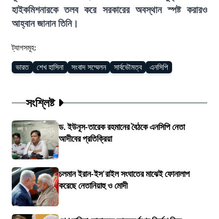
হাইকমিশনারকে তলব করে সরকারের অবস্থান স্পষ্ট করারও
আহ্বান জানান তিনি।
ট্যাগসমূহ:
ভারত
শেখ হাসিনা
সংবাদ সম্মেলন
সার্বভৌমত্ব
এনসিপি
সংশ্লিষ্ট
ড. ইউনূস-তারেক রহমানের বৈঠকে এনসিপি নেতা
আদীবের প্রতিক্রিয়া
চলমান ইরান-ইস'রাইল সংঘাতের মাঝেই ফোনালাপ
করেছে নেতানিয়াহু ও মোদী