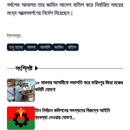
সর্বশেষ আদালত তার জামিন আদেশ বাতিল করে নির্ধারিত সময়ের
মধ্যে আত্মসমর্পণের নির্দেশ দিয়েছেন।
ট্যাগসমূহ:
তনু হত্যা
মামলা
আসামি
জামিন
বাতিল
সংশ্লিষ্ট
১৮ মামলার আসামীকে সভাপতি করে ফরিদপুর জিয়া মঞ্চের
কমিটি ঘোষণা
তিন নির্বাচন কমিশনের সদস্যদের বিরুদ্ধে আইনি
ব্যবস্থা নেওয়ার ঘোষণা...