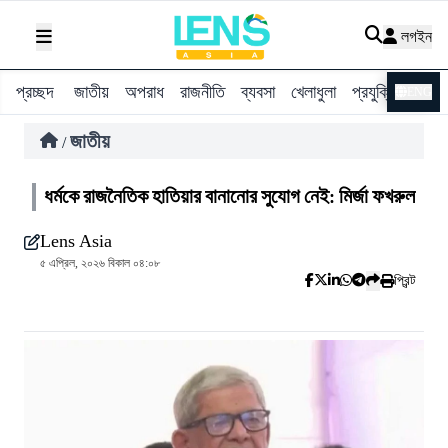
লগইন
প্রচ্ছদ
জাতীয়
অপরাধ
রাজনীতি
ব্যবসা
খেলাধুলা
প্রযুক্তি
বিশ্ব
ENG
জাতীয়
/
ধর্মকে রাজনৈতিক হাতিয়ার বানানোর সুযোগ নেই: মির্জা ফখরুল
Lens Asia
৫ এপ্রিল, ২০২৬ বিকাল ০৪:০৮
প্রিন্ট