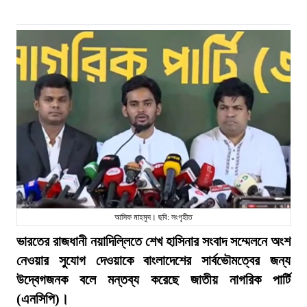
আসিফ মাহমুদ। ছবি: সংগৃহীত
ভারতের রাজধানী নয়াদিল্লিতে শেখ হাসিনার সংবাদ সম্মেলনে অংশ
নেওয়ার সুযোগ দেওয়াকে বাংলাদেশের সার্বভৌমত্বের জন্য
উদ্বেগজনক বলে মন্তব্য করেছে জাতীয় নাগরিক পার্টি
(এনসিপি)।