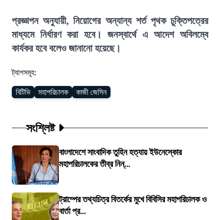
প্রজ্ঞাপন অনুযায়ী, নিয়োগের অন্যান্য শর্ত পৃথক চুক্তিপত্রের
মাধ্যমে নির্ধারণ করা হবে। জনস্বার্থে এ আদেশ অবিলম্বে
কার্যকর হবে বলেও জানানো হয়েছে।
ট্যাগসমূহ:
বিটিভি
মহাপরিচালক
কাজী জেসিন
সংশ্লিষ্ট
বাংলাদেশে সাংবাদিক তুহিন হত্যায় ইউনেস্কোর
মহাপরিচালকের তীব্র নিন্...
ট্রাম্পের তথ্যচিত্র বিতর্কের মুখে বিবিসির মহাপরিচালক ও
বার্তা প্র...