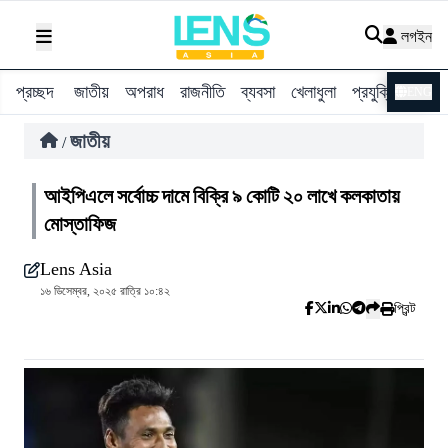
লগইন
প্রচ্ছদ
জাতীয়
অপরাধ
রাজনীতি
ব্যবসা
খেলাধুলা
প্রযুক্তি
বিশ্ব
ENG
জাতীয়
/
আইপিএলে সর্বোচ্চ দামে বিক্রি ৯ কোটি ২০ লাখে কলকাতায়
মোস্তাফিজ
Lens Asia
১৬ ডিসেম্বর, ২০২৫ রাত্রি ১০:৪২
প্রিন্ট