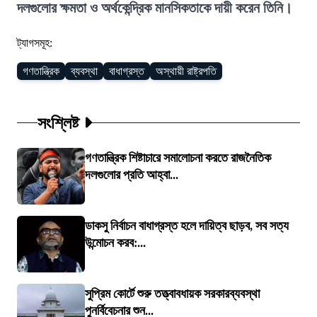
দলগুলোর ক্ষমতা ও অর্থকেন্দ্রিক মানসিকতাকে দায়ী করেন তিনি।
ট্যাগসমূহ:
গণতান্ত্রিক
ব্যবস্থা
বাধাগ্রস্ত
অস্থায়ী রাষ্ট্রপতি
সংশ্লিষ্ট
গণতান্ত্রিক শিষ্টাচারে সমালোচনা করতে রাজনৈতিক
দলগুলোর প্রতি আহ্বা...
ডাকসু নির্বাচন বাধাগ্রস্ত হলে দায়িত্ব ছাড়ব, সব সত্য
উন্মোচন করব:...
সুপ্রিম কোর্টে শুরু তত্ত্বাবধায়ক সরকারব্যবস্থা
পুনর্বিবেচনার শুন...