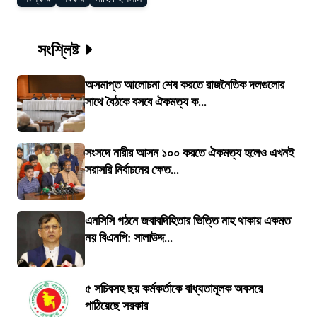
সংশ্লিষ্ট
অসমাপ্ত আলোচনা শেষ করতে রাজনৈতিক দলগুলোর
সাথে বৈঠকে বসবে ঐকমত্য ক...
সংসদে নারীর আসন ১০০ করতে ঐকমত্য হলেও এখনই
সরাসরি নির্বাচনের ক্ষেত...
এনসিসি গঠনে জবাবদিহিতার ভিত্তি নাহ থাকায় একমত
নয় বিএনপি: সালাউদ্দ...
৫ সচিবসহ ছয় কর্মকর্তাকে বাধ্যতামূলক অবসরে
পাঠিয়েছে সরকার