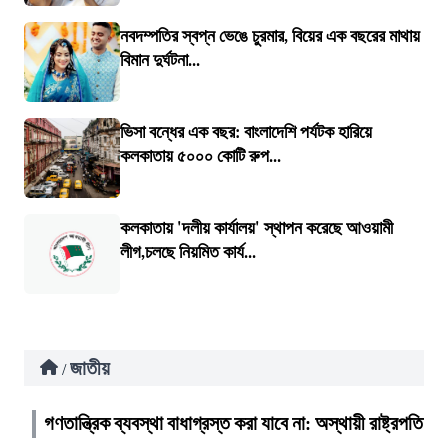
নবদম্পতির স্বপ্ন ভেঙে চুরমার, বিয়ের এক বছরের মাথায়
বিমান দুর্ঘটনা...
ভিসা বন্ধের এক বছর: বাংলাদেশি পর্যটক হারিয়ে
কলকাতায় ৫০০০ কোটি রুপ...
কলকাতায় 'দলীয় কার্যালয়' স্থাপন করেছে আওয়ামী
লীগ,চলছে নিয়মিত কার্য...
জাতীয়
/
গণতান্ত্রিক ব্যবস্থা বাধাগ্রস্ত করা যাবে না: অস্থায়ী রাষ্ট্রপতি