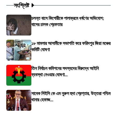
সংশ্লিষ্ট
চলন্ত বাসে কিশোরীকে পালাক্রমে ধর্ষণের অভিযোগ;
বাসের চালক গ্রেফতার
১৮ মামলার আসামীকে সভাপতি করে ফরিদপুর জিয়া মঞ্চের
কমিটি ঘোষণা
তিন নির্বাচন কমিশনের সদস্যদের বিরুদ্ধে আইনি
ব্যবস্থা নেওয়ার ঘোষণা...
সাবেক সিইসি কে এম নুরুল হুদা গ্রেপ্তার, উত্তরা পশ্চিম
থানার হেফাজ...