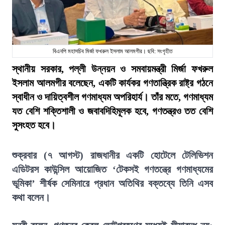
বিএনপি মহাসচিব মির্জা ফখরুল ইসলাম আলমগীর। ছবি: সংগৃহীত
স্থানীয় সরকার, পল্লী উন্নয়ন ও সমবায়মন্ত্রী মির্জা ফখরুল
ইসলাম আলমগীর বলেছেন, একটি কার্যকর গণতান্ত্রিক রাষ্ট্র গঠনে
স্বাধীন ও দায়িত্বশীল গণমাধ্যম অপরিহার্য। তাঁর মতে, গণমাধ্যম
যত বেশি শক্তিশালী ও জবাবদিহিমূলক হবে, গণতন্ত্রও তত বেশি
সুসংহত হবে।
শুক্রবার (৭ আগস্ট) রাজধানীর একটি হোটেলে টেলিভিশন
এডিটরস কাউন্সিল আয়োজিত ‘টেকসই গণতন্ত্রে গণমাধ্যমের
ভূমিকা’ শীর্ষক সেমিনারে প্রধান অতিথির বক্তব্যে তিনি এসব
কথা বলেন।