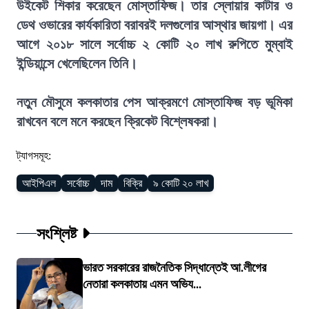
উইকেট শিকার করেছেন মোস্তাফিজ। তার স্লোয়ার কাটার ও
ডেথ ওভারের কার্যকারিতা বরাবরই দলগুলোর আস্থার জায়গা। এর
আগে ২০১৮ সালে সর্বোচ্চ ২ কোটি ২০ লাখ রুপিতে মুম্বাই
ইন্ডিয়ান্সে খেলেছিলেন তিনি।
নতুন মৌসুমে কলকাতার পেস আক্রমণে মোস্তাফিজ বড় ভূমিকা
রাখবেন বলে মনে করছেন ক্রিকেট বিশ্লেষকরা।
ট্যাগসমূহ:
আইপিএল
সর্বোচ্চ
দাম
বিক্রি
৯ কোটি ২০ লাখ
সংশ্লিষ্ট
ভারত সরকারের রাজনৈতিক সিদ্ধান্তেই আ.লীগের
নেতারা কলকাতায় এমন অভিয...