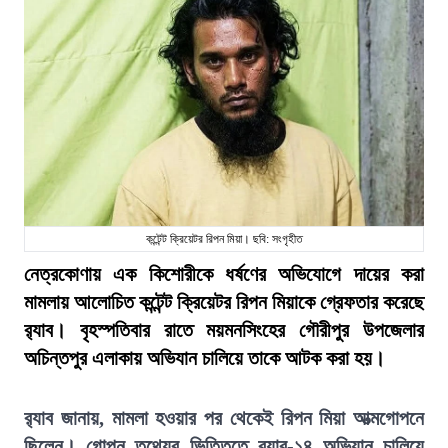
কন্টেন্ট ক্রিয়েটর রিপন মিয়া। ছবি: সংগৃহীত
নেত্রকোণায় এক কিশোরীকে ধর্ষণের অভিযোগে দায়ের করা
মামলায় আলোচিত কন্টেন্ট ক্রিয়েটর রিপন মিয়াকে গ্রেফতার করেছে
র‍্যাব। বৃহস্পতিবার রাতে ময়মনসিংহের গৌরীপুর উপজেলার
অচিন্তপুর এলাকায় অভিযান চালিয়ে তাকে আটক করা হয়।
র‍্যাব জানায়, মামলা হওয়ার পর থেকেই রিপন মিয়া আত্মগোপনে
ছিলেন। গোপন তথ্যের ভিত্তিতে র‍্যাব-১৪ অভিযান চালিয়ে