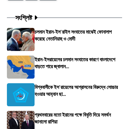
সংশ্লিষ্ট
চলমান ইরান-ইস'রাইল সংঘাতের মাঝেই ফোনালাপ
করেছে নেতানিয়াহু ও মোদী
ইরান-ইসরায়েলের চলমান সংঘাতের কারণে বাংলাদেশে
বাড়তে পারে জ্বালান...
বিশ্ববাসীকে ইস'রায়েলের আগ্রাসনের বিরুদ্ধে সোচ্চার
হওয়ার আহ্বান ছা...
প্রথমবারের মতো ইরানের পক্ষে বিবৃতি দিয়ে সমর্থন
জানালো রাশিয়া