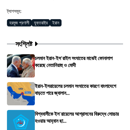
ট্যাগসমূহ:
হরমুজ প্রণালী
যুক্তরাষ্ট্র
ইরান
সংশ্লিষ্ট
চলমান ইরান-ইস'রাইল সংঘাতের মাঝেই ফোনালাপ
করেছে নেতানিয়াহু ও মোদী
ইরান-ইসরায়েলের চলমান সংঘাতের কারণে বাংলাদেশে
বাড়তে পারে জ্বালান...
বিশ্ববাসীকে ইস'রায়েলের আগ্রাসনের বিরুদ্ধে সোচ্চার
হওয়ার আহ্বান ছা...