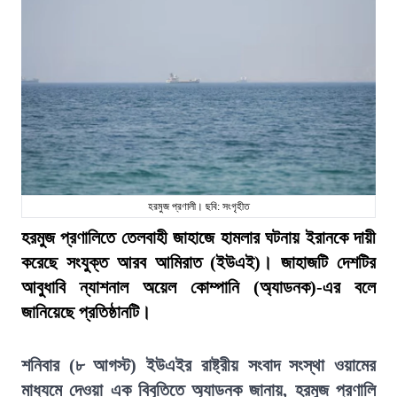
হরমুজ প্রণালী। ছবি: সংগৃহীত
হরমুজ প্রণালিতে তেলবাহী জাহাজে হামলার ঘটনায় ইরানকে দায়ী
করেছে সংযুক্ত আরব আমিরাত (ইউএই)। জাহাজটি দেশটির
আবুধাবি ন্যাশনাল অয়েল কোম্পানি (অ্যাডনক)-এর বলে
জানিয়েছে প্রতিষ্ঠানটি।
শনিবার (৮ আগস্ট) ইউএইর রাষ্ট্রীয় সংবাদ সংস্থা ওয়ামের
মাধ্যমে দেওয়া এক বিবৃতিতে অ্যাডনক জানায়, হরমুজ প্রণালি