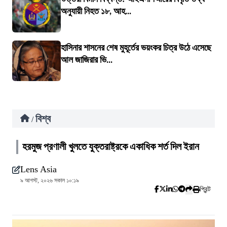
অনুযায়ী নিহত ১৮, আহ...
হাসিনার শাসনের শেষ মুহূর্তের ভয়ংকর চিত্র উঠে এসেছে
আল জাজিরার ভি...
বিশ্ব
/
হরমুজ প্রণালী খুলতে যুক্তরাষ্ট্রকে একাধিক শর্ত দিল ইরান
Lens Asia
৯ আগস্ট, ২০২৬ সকাল ১০:১৯
প্রিন্ট