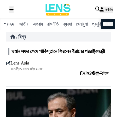
লগইন
প্রচ্ছদ
জাতীয়
অপরাধ
রাজনীতি
ব্যবসা
খেলাধুলা
প্রযুক্তি
বিশ্ব
ENG
বিশ্ব
/
ওমান সফর শেষে পাকিস্তানে ফিরলেন ইরানের পররাষ্ট্রমন্ত্রী
Lens Asia
২৬ এপ্রিল, ২০২৬ রাত্রি ১১:৪৫
প্রিন্ট