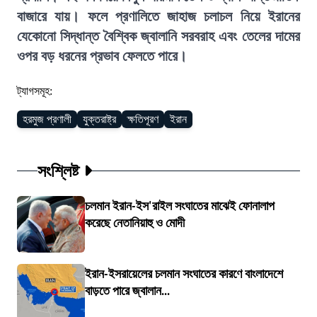
বাজারে যায়। ফলে প্রণালিতে জাহাজ চলাচল নিয়ে ইরানের
যেকোনো সিদ্ধান্ত বৈশ্বিক জ্বালানি সরবরাহ এবং তেলের দামের
ওপর বড় ধরনের প্রভাব ফেলতে পারে।
ট্যাগসমূহ:
হরমুজ প্রণালী
যুক্তরাষ্ট্র
ক্ষতিপূরণ
ইরান
সংশ্লিষ্ট
চলমান ইরান-ইস'রাইল সংঘাতের মাঝেই ফোনালাপ
করেছে নেতানিয়াহু ও মোদী
ইরান-ইসরায়েলের চলমান সংঘাতের কারণে বাংলাদেশে
বাড়তে পারে জ্বালান...