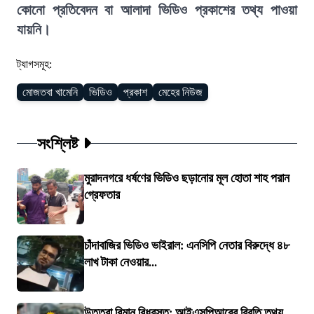
কোনো প্রতিবেদন বা আলাদা ভিডিও প্রকাশের তথ্য পাওয়া
যায়নি।
ট্যাগসমূহ:
মোজতবা খামেনি
ভিডিও
প্রকাশ
মেহের নিউজ
সংশ্লিষ্ট
মুরাদনগরে ধর্ষণের ভিডিও ছড়ানোর মূল হোতা শাহ পরান
গ্রেফতার
চাঁদাবাজির ভিডিও ভাইরাল: এনসিপি নেতার বিরুদ্ধে ৪৮
লাখ টাকা নেওয়ার...
উত্তরা বিমান বিধ্বস্ত: আইএসপিআরের বিবৃতি তথ্য