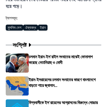
হয়ে পড়ে।
ট্যাগসমূহ:
মুসলিম দেশ
ঐক্যবদ্ধ
ইরান
সংশ্লিষ্ট
চলমান ইরান-ইস'রাইল সংঘাতের মাঝেই ফোনালাপ
করেছে নেতানিয়াহু ও মোদী
ইরান-ইসরায়েলের চলমান সংঘাতের কারণে বাংলাদেশে
বাড়তে পারে জ্বালান...
বিশ্ববাসীকে ইস'রায়েলের আগ্রাসনের বিরুদ্ধে সোচ্চার