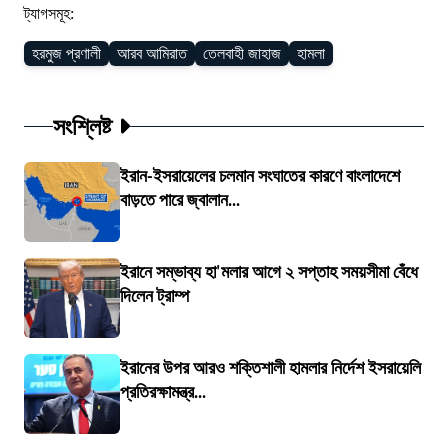
ট্যাগসমূহ:
হরমুজ প্রণালী
আরব আমিরাত
তেলবাহী জাহাজ
হামলা
সংশ্লিষ্ট
ইরান-ইসরায়েলের চলমান সংঘাতের কারণে বাংলাদেশে
বাড়তে পারে জ্বালান...
ইরানে সম্ভাব্য হা'মলার আগে ২ সপ্তাহ সময়সীমা বেঁধে
দিলেন ট্রাম্প
ইরানের উপর আরও শক্তিশালী হামলার নির্দেশ ইসরায়েলি
প্রতিরক্ষামন্ত্র...