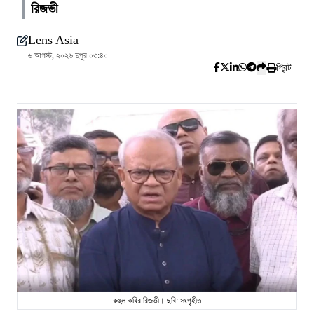
রিজভী
Lens Asia
৬ আগস্ট, ২০২৬ দুপুর ০৩:৪০
প্রিন্ট
রুহুল কবির রিজভী। ছবি: সংগৃহীত