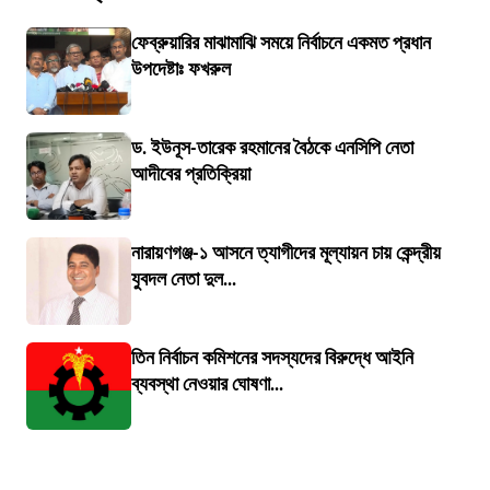
ফেব্রুয়ারির মাঝামাঝি সময়ে নির্বাচনে একমত প্রধান
উপদেষ্টাঃ ফখরুল
ড. ইউনূস-তারেক রহমানের বৈঠকে এনসিপি নেতা
আদীবের প্রতিক্রিয়া
নারায়ণগঞ্জ-১ আসনে ত্যাগীদের মূল্যায়ন চায় কেন্দ্রীয়
যুবদল নেতা দুল...
তিন নির্বাচন কমিশনের সদস্যদের বিরুদ্ধে আইনি
ব্যবস্থা নেওয়ার ঘোষণা...