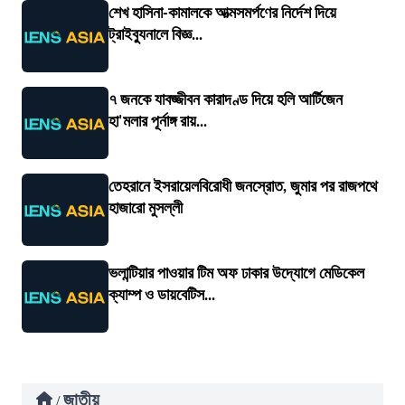
শেখ হাসিনা-কামালকে আত্মসমর্পণের নির্দেশ দিয়ে
ট্রাইব্যুনালে বিজ্ঞ...
৭ জনকে যাবজ্জীবন কারাদণ্ড দিয়ে হলি আর্টিজেন
হা'মলার পূর্নাঙ্গ রায়...
তেহরানে ইসরায়েলবিরোধী জনস্রোত, জুমার পর রাজপথে
হাজারো মুসল্লী
ভলান্টিয়ার পাওয়ার টিম অফ ঢাকার উদ্যোগে মেডিকেল
ক্যাম্প ও ডায়বেটিস...
জাতীয়
/