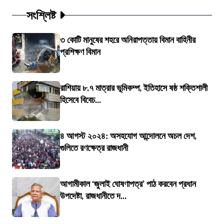
সংশ্লিষ্ট
৩ কোটি মানুষের শহরে অনিরাপত্তায় বিমান বাহিনীর
প্রশিক্ষণ বিমান
রাশিয়ায় ৮.৭ মাত্রার ভূমিকম্প, ইতিহাসে ষষ্ঠ শক্তিশালী
হিসেবে বিবেচ...
৪ আগস্ট ২০২৪: অসহযোগ আন্দোলনে অচল দেশ,
গুলিতে রণক্ষেত্র রাজধানী
আগামীকাল ‘জুলাই ঘোষণাপত্র’ পাঠ করবেন প্রধান
উপদেষ্টা, রাজধানীতে দ...