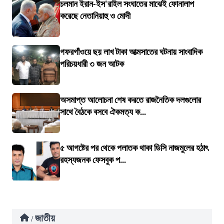
চলমান ইরান-ইস'রাইল সংঘাতের মাঝেই ফোনালাপ
করেছে নেতানিয়াহু ও মোদী
গফরগাঁওয়ে ছয় লাখ টাকা আত্মসাতের ঘটনায় সাংবাদিক
পরিচয়ধারী ৩ জন আটক
অসমাপ্ত আলোচনা শেষ করতে রাজনৈতিক দলগুলোর
সাথে বৈঠকে বসবে ঐকমত্য ক...
৫ আগষ্টের পর থেকে পলাতক থাকা ডিসি নাজমুলের হঠাৎ
রহস্যজনক ফেসবুক প...
জাতীয়
/