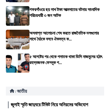
গফরগাঁওয়ে ছয় লাখ টাকা আত্মসাতের ঘটনায় সাংবাদিক
পরিচয়ধারী ৩ জন আটক
অসমাপ্ত আলোচনা শেষ করতে রাজনৈতিক দলগুলোর
সাথে বৈঠকে বসবে ঐকমত্য ক...
৫ আগষ্টের পর থেকে পলাতক থাকা ডিসি নাজমুলের হঠাৎ
রহস্যজনক ফেসবুক প...
জাতীয়
/
জুলাই স্মৃতি জাদুঘরে টিকিট নিয়ে অনিয়মের অভিযোগ