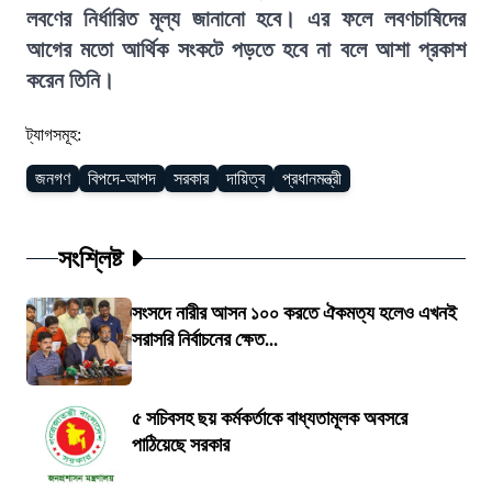
লবণের নির্ধারিত মূল্য জানানো হবে। এর ফলে লবণচাষিদের
আগের মতো আর্থিক সংকটে পড়তে হবে না বলে আশা প্রকাশ
করেন তিনি।
ট্যাগসমূহ:
জনগণ
বিপদে-আপদ
সরকার
দায়িত্ব
প্রধানমন্ত্রী
সংশ্লিষ্ট
সংসদে নারীর আসন ১০০ করতে ঐকমত্য হলেও এখনই
সরাসরি নির্বাচনের ক্ষেত...
৫ সচিবসহ ছয় কর্মকর্তাকে বাধ্যতামূলক অবসরে
পাঠিয়েছে সরকার