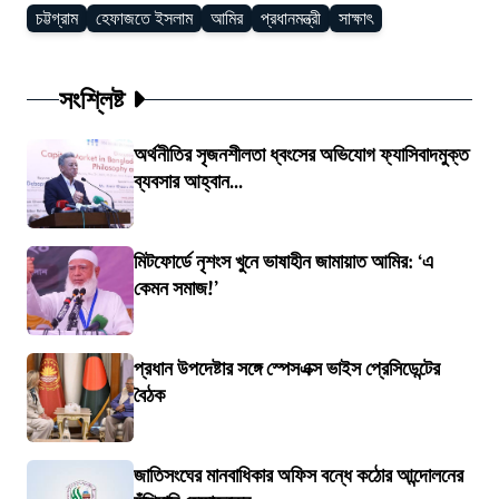
চট্টগ্রাম
হেফাজতে ইসলাম
আমির
প্রধানমন্ত্রী
সাক্ষাৎ
সংশ্লিষ্ট
অর্থনীতির সৃজনশীলতা ধ্বংসের অভিযোগ ফ্যাসিবাদমুক্ত
ব্যবসার আহ্বান...
মিটফোর্ডে নৃশংস খুনে ভাষাহীন জামায়াত আমির: ‘এ
কেমন সমাজ!’
প্রধান উপদেষ্টার সঙ্গে স্পেসএক্স ভাইস প্রেসিডেন্টের
বৈঠক
জাতিসংঘের মানবাধিকার অফিস বন্ধে কঠোর আন্দোলনের