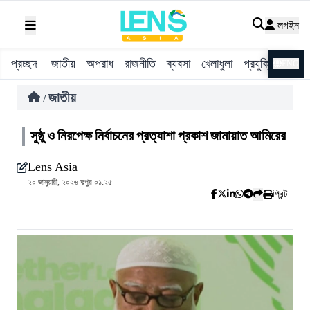
লগইন
প্রচ্ছদ
জাতীয়
অপরাধ
রাজনীতি
ব্যবসা
খেলাধুলা
প্রযুক্তি
বিশ্ব
ENG
জাতীয়
/
সুষ্ঠু ও নিরপেক্ষ নির্বাচনের প্রত্যাশা প্রকাশ জামায়াত আমিরের
Lens Asia
২০ জানুয়ারী, ২০২৬ দুপুর ০১:২৫
প্রিন্ট