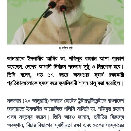
সংগৃহীত ছবি
জামায়াতে ইসলামীর আমির ডা. শফিকুর রহমান আশা প্রকাশ
করেছেন, দেশের আগামী নির্বাচন শতভাগ সুষ্ঠু ও নিরপেক্ষ হবে।
তিনি বলেন, গত ১৭ বছরে জনগণের স্বার্থ রক্ষাকারী
প্রতিষ্ঠানগুলোকে ধ্বংস করে ফ্যাসিবাদী শাসন চালু করা হয়েছিল।
মঙ্গলবার (২০ জানুয়ারি) সকালে হোটেল ইন্টারকন্টিনেন্টালে বাংলাদেশ
জামায়াতে ইসলামীর আয়োজিত পলিসি সামিটে ডা. শফিকুর রহমান
এসব মন্তব্য করেন। তিনি আরও জানান, দুর্নীতির বিরুদ্ধে
অবস্থান, বিচার বিভাগের স্বাধীনতা রক্ষা এবং দেশের সংস্কারের