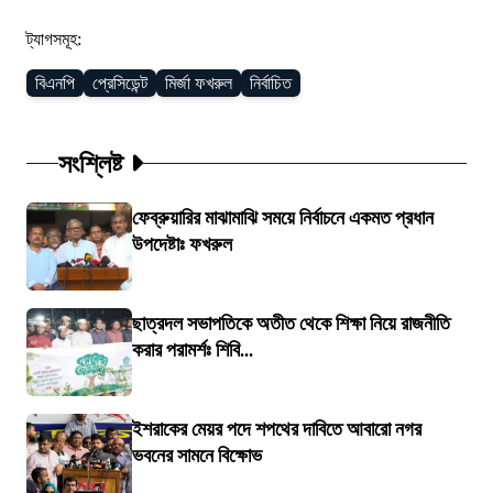
ট্যাগসমূহ:
বিএনপি
প্রেসিডেন্ট
মির্জা ফখরুল
নির্বাচিত
সংশ্লিষ্ট
ফেব্রুয়ারির মাঝামাঝি সময়ে নির্বাচনে একমত প্রধান
উপদেষ্টাঃ ফখরুল
ছাত্রদল সভাপতিকে অতীত থেকে শিক্ষা নিয়ে রাজনীতি
করার পরামর্শঃ শিবি...
ইশরাকের মেয়র পদে শপথের দাবিতে আবারো নগর
ভবনের সামনে বিক্ষোভ