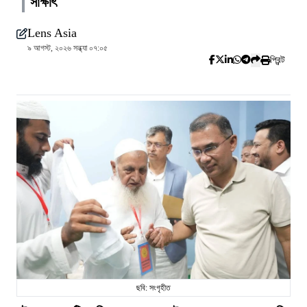
সাক্ষাৎ
Lens Asia
৯ আগস্ট, ২০২৬ সন্ধ্যা ০৭:০৫
প্রিন্ট
ছবি: সংগৃহীত