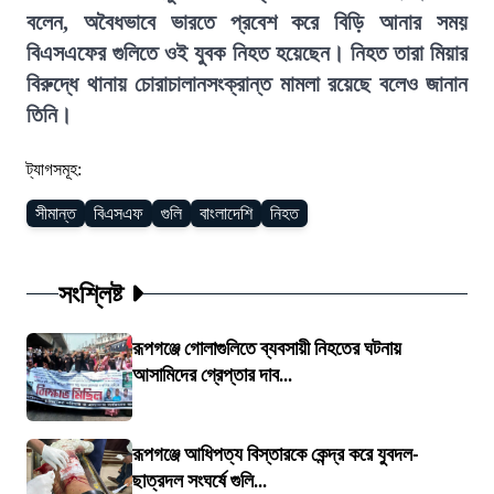
বলেন, অবৈধভাবে ভারতে প্রবেশ করে বিড়ি আনার সময়
বিএসএফের গুলিতে ওই যুবক নিহত হয়েছেন। নিহত তারা মিয়ার
বিরুদ্ধে থানায় চোরাচালানসংক্রান্ত মামলা রয়েছে বলেও জানান
তিনি।
ট্যাগসমূহ:
সীমান্ত
বিএসএফ
গুলি
বাংলাদেশি
নিহত
সংশ্লিষ্ট
রূপগঞ্জে গোলাগুলিতে ব্যবসায়ী নিহতের ঘটনায়
আসামিদের গ্রেপ্তার দাব...
রূপগঞ্জে আধিপত্য বিস্তারকে কেন্দ্র করে যুবদল-
ছাত্রদল সংঘর্ষে গুলি...