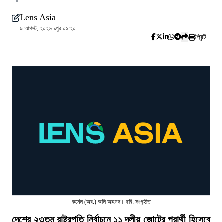
Lens Asia
৯ আগস্ট, ২০২৬ দুপুর ০১:২০
প্রিন্ট
কর্নেল (অব.) অলি আহমদ। ছবি: সংগৃহীত
দেশের ২৩তম রাষ্ট্রপতি নির্বাচনে ১১ দলীয় জোটের প্রার্থী হিসেবে