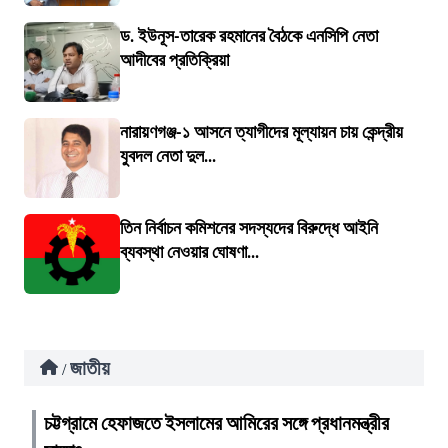
ড. ইউনূস-তারেক রহমানের বৈঠকে এনসিপি নেতা
আদীবের প্রতিক্রিয়া
নারায়ণগঞ্জ-১ আসনে ত্যাগীদের মূল্যায়ন চায় কেন্দ্রীয়
যুবদল নেতা দুল...
তিন নির্বাচন কমিশনের সদস্যদের বিরুদ্ধে আইনি
ব্যবস্থা নেওয়ার ঘোষণা...
জাতীয়
/
চট্টগ্রামে হেফাজতে ইসলামের আমিরের সঙ্গে প্রধানমন্ত্রীর