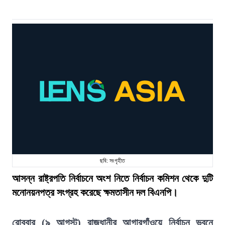
ছবি: সংগৃহীত
আসন্ন রাষ্ট্রপতি নির্বাচনে অংশ নিতে নির্বাচন কমিশন থেকে দুটি
মনোনয়নপত্র সংগ্রহ করেছে ক্ষমতাসীন দল বিএনপি।
রোববার (৯ আগস্ট) রাজধানীর আগারগাঁওয়ে নির্বাচন ভবনে