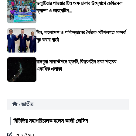
ভলান্টিয়ার পাওয়ার টিম অফ ঢাকার উদ্যোগে মেডিকেল
ক্যাম্প ও ডায়বেটিস...
চীন, বাংলাদেশ ও পাকিস্তানের বৈঠকে কৌশলগত সম্পর্ক
দৃঢ় করার বার্তা
রামপুরা সাবস্টেশনে ত্রুটি, বিদ্যুৎহীন ঢাকা শহরের
একাধিক এলাকা
জাতীয়
/
বিটিভির মহাপরিচালক হলেন কাজী জেসিন
Lens Asia