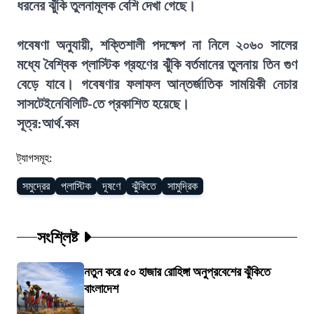
ধরনের ঝুঁকি তুলনামূলক বেশি দেখা গেছে।
গবেষণা অনুযায়ী, শক্তিশালী পদক্ষেপ না নিলে ২০৬০ সালের
মধ্যে বৈশ্বিক প্লাস্টিক গ্রহণের ঝুঁকি বর্তমানের তুলনায় তিন গুণ
বেড়ে যাবে। গবেষণার ফলাফল আন্তর্জাতিক সাময়িকী নেচার
সাসটেইনেবিলিটি-তে প্রকাশিত হয়েছে।
সূত্র:আর্থ.কম
ট্যাগসমূহ:
সমুদ্রের
প্লাস্টিক
দূষণে
ঝুঁকিতে
সামুদ্রিক
সংশ্লিষ্ট
নতুন করে ৫০ হাজার রোহিঙ্গা অনুপ্রবেশের ঝুঁকিতে
বাংলাদেশ