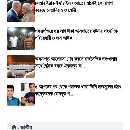
চলমান ইরান-ইস'রাইল সংঘাতের মাঝেই ফোনালাপ
করেছে নেতানিয়াহু ও মোদী
গফরগাঁওয়ে ছয় লাখ টাকা আত্মসাতের ঘটনায় সাংবাদিক
পরিচয়ধারী ৩ জন আটক
অসমাপ্ত আলোচনা শেষ করতে রাজনৈতিক দলগুলোর
সাথে বৈঠকে বসবে ঐকমত্য ক...
৫ আগষ্টের পর থেকে পলাতক থাকা ডিসি নাজমুলের হঠাৎ
রহস্যজনক ফেসবুক প...
জাতীয়
/