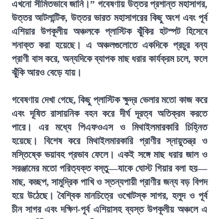
এখনো সীমিতভাবে জানি।” গবেষণায় উত্তর প্রশান্ত মহাসাগর,
উত্তর আটলান্টিক, উত্তর ভারত মহাসাগরের কিছু অংশ এবং পূর্ব
এশিয়ার উপকূলীয় অঞ্চলকে প্লাস্টিক ঝুঁকির হটস্পট হিসেবে
শনাক্ত করা হয়েছে। এ অঞ্চলগুলোতে একদিকে প্রচুর বন্য
প্রাণী বাস করে, অন্যদিকে ব্যাপক মাছ ধরার কার্যক্রম চলে, ফলে
ঝুঁকি আরও বেড়ে যায়।
গবেষণায় দেখা গেছে, কিছু প্লাস্টিক ক্ষুদ্র ভেলার মতো কাজ করে
এবং দূষিত রাসায়নিক বহন করে দীর্ঘ দূরত্ব অতিক্রম করতে
পারে। এর মধ্যে পিএফওএস ও মিথাইলমারকারি চিহ্নিত
হয়েছে। বিশেষ করে মিথাইলমারকারি প্রাণীর স্নায়ুতন্ত্র ও
মস্তিষ্কে ভয়াবহ প্রভাব ফেলে। একই সঙ্গে মাছ ধরার জাল ও
সরঞ্জামের মতো পরিত্যক্ত বস্তু—যাকে ঘোস্ট গিয়ার বলা হয়—
মাছ, কচ্ছপ, সামুদ্রিক পাখি ও স্তন্যপায়ী প্রাণীর জন্য বড় বিপদ
হয়ে উঠেছে। বৈশ্বিক মানচিত্রে ওখোটস্ক সাগর, হলুদ ও পূর্ব
চীন সাগর এবং দক্ষিণ-পূর্ব এশিয়াসহ ব্যস্ত উপকূলীয় অঞ্চলে এ