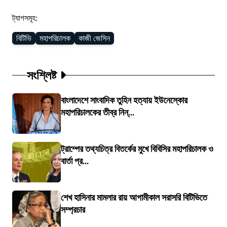
ট্যাগসমূহ:
বিটিভি
মহাপরিচালক
কাজী জেসিন
সংশ্লিষ্ট
বাংলাদেশে সাংবাদিক তুহিন হত্যায় ইউনেস্কোর
মহাপরিচালকের তীব্র নিন্...
ট্রাম্পের তথ্যচিত্র বিতর্কের মুখে বিবিসির মহাপরিচালক ও
বার্তা প্র...
শেখ হাসিনার মামলার রায় আগামীকাল সরাসরি বিটিভিতে
সম্প্রচার