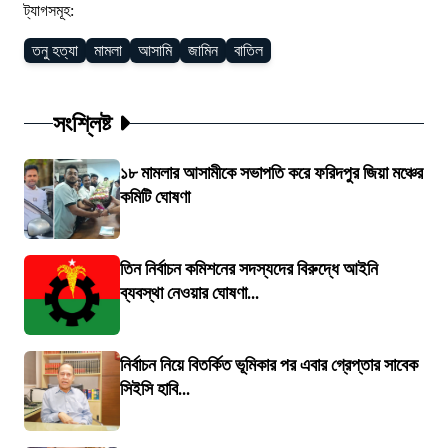
ট্যাগসমূহ:
তনু হত্যা
মামলা
আসামি
জামিন
বাতিল
সংশ্লিষ্ট
১৮ মামলার আসামীকে সভাপতি করে ফরিদপুর জিয়া মঞ্চের
কমিটি ঘোষণা
তিন নির্বাচন কমিশনের সদস্যদের বিরুদ্ধে আইনি
ব্যবস্থা নেওয়ার ঘোষণা...
নির্বাচন নিয়ে বিতর্কিত ভূমিকার পর এবার গ্রেপ্তার সাবেক
সিইসি হাবি...