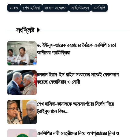
ভারত
শেখ হাসিনা
সংবাদ সম্মেলন
সার্বভৌমত্ব
এনসিপি
সংশ্লিষ্ট
ড. ইউনূস-তারেক রহমানের বৈঠকে এনসিপি নেতা
আদীবের প্রতিক্রিয়া
চলমান ইরান-ইস'রাইল সংঘাতের মাঝেই ফোনালাপ
করেছে নেতানিয়াহু ও মোদী
শেখ হাসিনা-কামালকে আত্মসমর্পণের নির্দেশ দিয়ে
ট্রাইব্যুনালে বিজ্ঞ...
এনসিপির নারী নেত্রীদের নিয়ে অপপ্রচারের নিন্দা ও