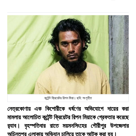
কন্টেন্ট ক্রিয়েটর রিপন মিয়া। ছবি: সংগৃহীত
নেত্রকোণায় এক কিশোরীকে ধর্ষণের অভিযোগে দায়ের করা
মামলায় আলোচিত কন্টেন্ট ক্রিয়েটর রিপন মিয়াকে গ্রেফতার করেছে
র‍্যাব। বৃহস্পতিবার রাতে ময়মনসিংহের গৌরীপুর উপজেলার
অচিন্তপুর এলাকায় অভিযান চালিয়ে তাকে আটক করা হয়।