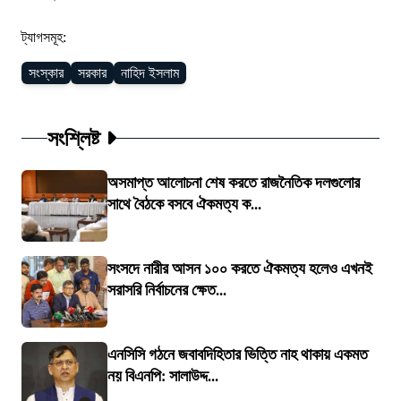
ট্যাগসমূহ:
সংস্কার
সরকার
নাহিদ ইসলাম
সংশ্লিষ্ট
অসমাপ্ত আলোচনা শেষ করতে রাজনৈতিক দলগুলোর
সাথে বৈঠকে বসবে ঐকমত্য ক...
সংসদে নারীর আসন ১০০ করতে ঐকমত্য হলেও এখনই
সরাসরি নির্বাচনের ক্ষেত...
এনসিসি গঠনে জবাবদিহিতার ভিত্তি নাহ থাকায় একমত
নয় বিএনপি: সালাউদ্দ...