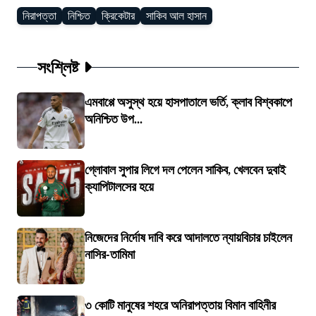
নিরাপত্তা
নিশ্চিত
ক্রিকেটার
সাকিব আল হাসান
সংশ্লিষ্ট
এমবাপ্পে অসুস্থ হয়ে হাসপাতালে ভর্তি, ক্লাব বিশ্বকাপে
অনিশ্চিত উপ...
গ্লোবাল সুপার লিগে দল পেলেন সাকিব, খেলবেন দুবাই
ক্যাপিটালসের হয়ে
নিজেদের নির্দোষ দাবি করে আদালতে ন্যায়বিচার চাইলেন
নাসির-তামিমা
৩ কোটি মানুষের শহরে অনিরাপত্তায় বিমান বাহিনীর