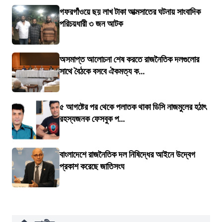
গফরগাঁওয়ে ছয় লাখ টাকা আত্মসাতের ঘটনায় সাংবাদিক
পরিচয়ধারী ৩ জন আটক
অসমাপ্ত আলোচনা শেষ করতে রাজনৈতিক দলগুলোর
সাথে বৈঠকে বসবে ঐকমত্য ক...
৫ আগষ্টের পর থেকে পলাতক থাকা ডিসি নাজমুলের হঠাৎ
রহস্যজনক ফেসবুক প...
বাংলাদেশে রাজনৈতিক দল নিষিদ্ধের আইনে উদ্বেগ
প্রকাশ করেছে জাতিসংঘ