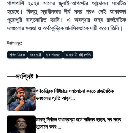
পাশাপাশি ২০২৪ সালের জুলাই-আগস্টের আন্দোলন সংঘটিত
হয়েছে। কিন্তু স্বাধীনতার দীর্ঘ সময় পরও সেই আকাঙ্ক্ষা
পুরোপুরি বাস্তবায়িত হয়নি। এ অবস্থার জন্য রাজনৈতিক
দলগুলোর ক্ষমতা ও অর্থকেন্দ্রিক মানসিকতাকে দায়ী করেন তিনি।
ট্যাগসমূহ:
গণতান্ত্রিক
ব্যবস্থা
বাধাগ্রস্ত
অস্থায়ী রাষ্ট্রপতি
সংশ্লিষ্ট
গণতান্ত্রিক শিষ্টাচারে সমালোচনা করতে রাজনৈতিক
দলগুলোর প্রতি আহ্বা...
ডাকসু নির্বাচন বাধাগ্রস্ত হলে দায়িত্ব ছাড়ব, সব সত্য
উন্মোচন করব:...