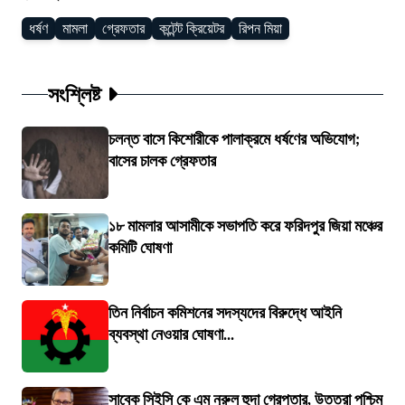
ধর্ষণ
মামলা
গ্রেফতার
কন্টেন্ট ক্রিয়েটর
রিপন মিয়া
সংশ্লিষ্ট
চলন্ত বাসে কিশোরীকে পালাক্রমে ধর্ষণের অভিযোগ;
বাসের চালক গ্রেফতার
১৮ মামলার আসামীকে সভাপতি করে ফরিদপুর জিয়া মঞ্চের
কমিটি ঘোষণা
তিন নির্বাচন কমিশনের সদস্যদের বিরুদ্ধে আইনি
ব্যবস্থা নেওয়ার ঘোষণা...
সাবেক সিইসি কে এম নুরুল হুদা গ্রেপ্তার, উত্তরা পশ্চিম