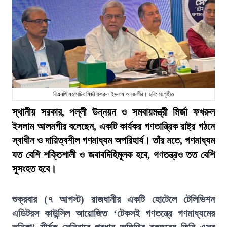
বিএনপি মহাসচিব মির্জা ফখরুল ইসলাম আলমগীর। ছবি: সংগৃহীত
স্থানীয় সরকার, পল্লী উন্নয়ন ও সমবায়মন্ত্রী মির্জা ফখরুল
ইসলাম আলমগীর বলেছেন, একটি কার্যকর গণতান্ত্রিক রাষ্ট্র গঠনে
স্বাধীন ও দায়িত্বশীল গণমাধ্যম অপরিহার্য। তাঁর মতে, গণমাধ্যম
যত বেশি শক্তিশালী ও জবাবদিহিমূলক হবে, গণতন্ত্রও তত বেশি
সুসংহত হবে।
শুক্রবার (৭ আগস্ট) রাজধানীর একটি হোটেলে টেলিভিশন
এডিটরস কাউন্সিল আয়োজিত ‘টেকসই গণতন্ত্রে গণমাধ্যমের