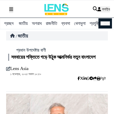
লগইন
প্রচ্ছদ
জাতীয়
অপরাধ
রাজনীতি
ব্যবসা
খেলাধুলা
প্রযুক্তি
বিশ্ব
ENG
জাতীয়
/
প্রধান উপদেষ্টার বাণী
সমবায়ের শক্তিতে গড়ে উঠুক আত্মনির্ভর নতুন বাংলাদেশ
Lens Asia
১ নভেম্বর, ২০২৫ সকাল ১০:৫০
প্রিন্ট