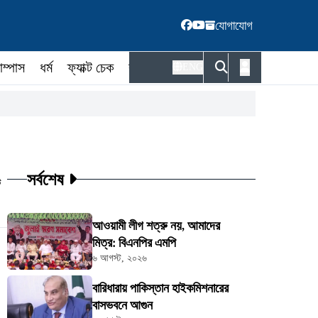
যোগাযোগ
াম্পাস
ধর্ম
ফ্যাক্ট চেক
কর্মকর্তা
ENG
সর্বশেষ
ট
আওয়ামী লীগ শত্রু নয়, আমাদের
মিত্র: বিএনপির এমপি
৬ আগস্ট, ২০২৬
বারিধারায় পাকিস্তান হাইকমিশনারের
বাসভবনে আগুন