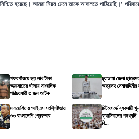
য় নিশ্চিত হয়েছে। আমরা নিয়ম মেনে তাকে আদালতে পাঠিয়েছি।’ পরিবার
গফরগাঁওয়ে ছয় লাখ টাকা
চুয়াডাঙ্গা জেলা ছাত্র
আত্মসাতের ঘটনায় সাংবাদিক
অস্ত্রসহ সেনাবাহিনী
পরিচয়ধারী ৩ জন আটক
মালয়েশিয়ায় আইএস সংশ্লিষ্টতায়
মিটফোর্ডে ব্যবসায়ী খ
৩৬ বাংলাদেশি গ্রেফতার
ফ্যাসিবাদের পদধ্বনি’
বি...