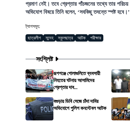
প্রমাণ নেই। তবে গ্রেপ্তার পাঁচজনের তথ্যে তার পরিচ
অভিযোগ বিষয়ে তিনি বলেন, ‘সবকিছু তদন্তে স্পষ্ট হবে।’
ট্যাগসমূহ:
ছাত্রলীগ
সন্দেহ
স্কুলছাত্র
আটক
পরীক্ষার
সংশ্লিষ্ট
রূপগঞ্জে গোলাগুলিতে ব্যবসায়ী
নিহতের ঘটনায় আসামিদের
গ্রেপ্তার দাব...
বগুড়ায় ডিবি সেজে চাঁদা দাবির
অভিযোগে পুলিশ কনস্টেবল আটক