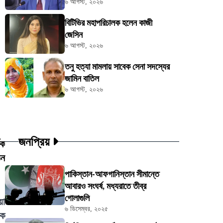
৬ আগস্ট, ২০২৬
বিটিভির মহাপরিচালক হলেন কাজী
জেসিন
৬ আগস্ট, ২০২৬
তনু হত্যা মামলায় সাবেক সেনা সদস্যের
জামিন বাতিল
৬ আগস্ট, ২০২৬
জনপ্রিয়
িক
ঠন
পাকিস্তান-আফগানিস্তান সীমান্তে
আবারও সংঘর্ষ, মধ্যরাতে তীব্র
গোলাগুলি
য়া
৬ ডিসেম্বর, ২০২৫
াক