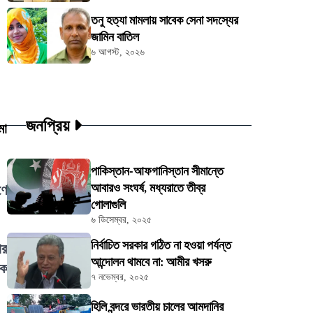
তনু হত্যা মামলায় সাবেক সেনা সদস্যের
জামিন বাতিল
৬ আগস্ট, ২০২৬
জনপ্রিয়
মা
পাকিস্তান-আফগানিস্তান সীমান্তে
আবারও সংঘর্ষ, মধ্যরাতে তীব্র
ণে
গোলাগুলি
৬ ডিসেম্বর, ২০২৫
নির্বাচিত সরকার গঠিত না হওয়া পর্যন্ত
ার
আন্দোলন থামবে না: আমীর খসরু
িক
৭ নভেম্বর, ২০২৫
হিলি বন্দরে ভারতীয় চালের আমদানির