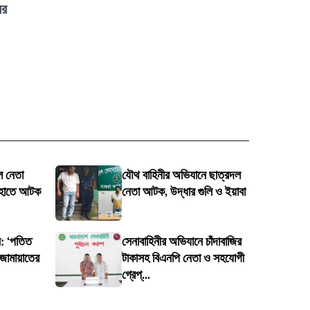
ের
দল নেতা
যৌথ বাহিনীর অভিযানে ছাত্রদল
র হাতে আটক
নেতা আটক, উদ্ধার গুলি ও ইয়াবা
ুন: ‘পতিত
সেনাবাহিনীর অভিযানে চাঁদাবাজির
 জামায়াতের
টাকাসহ বিএনপি নেতা ও সহযোগী
গ্রেপ্...