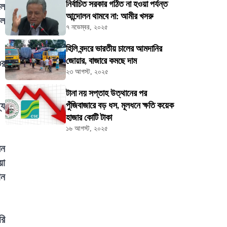
নির্বাচিত সরকার গঠিত না হওয়া পর্যন্ত
লে
আন্দোলন থামবে না: আমীর খসরু
ফল
৭ নভেম্বর, ২০২৫
হিলি বন্দরে ভারতীয় চালের আমদানির
জোয়ার, বাজারে কমছে দাম
ওর
২৩ আগস্ট, ২০২৫
টানা নয় সপ্তাহ উত্থানের পর
্য
পুঁজিবাজারে বড় ধস, মূলধনে ক্ষতি কয়েক
হাজার কোটি টাকা
১৬ আগস্ট, ২০২৫
েন
য়া
ান
রি