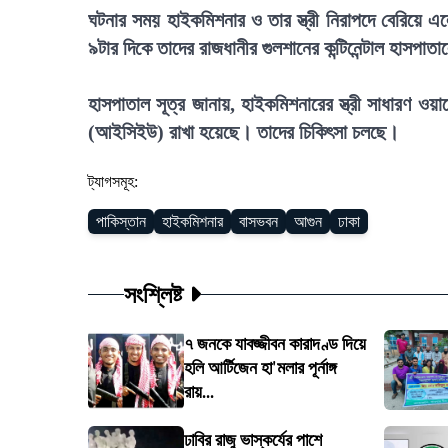
ঘটনার সময় হাইকমিশনার ও তার স্ত্রী নিরাপদে বেরিয়ে 
৯টার দিকে তাদের রাজধানীর গুলশানের কন্টিনেন্টাল হাসপা
হাসপাতাল সূত্র জানায়, হাইকমিশনারের স্ত্রী সাধারণ ওয়ার
(আইসিইউ) রাখা হয়েছে। তাদের চিকিৎসা চলছে।
ট্যাগসমূহ:
পাকিস্তান
হাইকমিশনার
বাসভবন
আগুন
ঢাকা
সংশ্লিষ্ট
৭ জনকে যাবজ্জীবন কারাদণ্ড দিয়ে
হলি আর্টিজেন হা'মলার পূর্নাঙ্গ
রায়...
ঢাবির রাজু ভাস্কর্যের পাশে