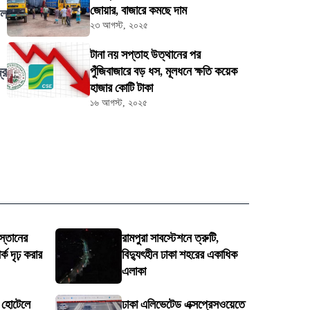
জোয়ার, বাজারে কমছে দাম
াল
২৩ আগস্ট, ২০২৫
টানা নয় সপ্তাহ উত্থানের পর
্র
পুঁজিবাজারে বড় ধস, মূলধনে ক্ষতি কয়েক
হাজার কোটি টাকা
১৬ আগস্ট, ২০২৫
স্তানের
রামপুরা সাবস্টেশনে ত্রুটি,
ক দৃঢ় করার
বিদ্যুৎহীন ঢাকা শহরের একাধিক
এলাকা
ে হোটেলে
ঢাকা এলিভেটেড এক্সপ্রেসওয়েতে