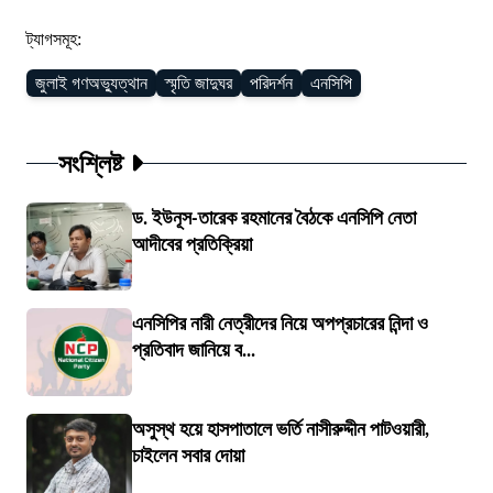
ট্যাগসমূহ:
জুলাই গণঅভ্যুত্থান
স্মৃতি জাদুঘর
পরিদর্শন
এনসিপি
সংশ্লিষ্ট
ড. ইউনূস-তারেক রহমানের বৈঠকে এনসিপি নেতা
আদীবের প্রতিক্রিয়া
এনসিপির নারী নেত্রীদের নিয়ে অপপ্রচারের নিন্দা ও
প্রতিবাদ জানিয়ে ব...
অসুস্থ হয়ে হাসপাতালে ভর্তি নাসীরুদ্দীন পাটওয়ারী,
চাইলেন সবার দোয়া