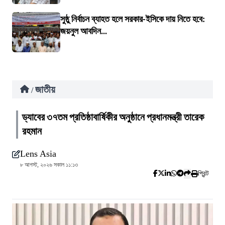
সুষ্ঠু নির্বাচন ব্যাহত হলে সরকার-ইসিকে দায় নিতে হবে:
জয়নুল আবদিন...
জাতীয়
/
ড্যাবের ৩৭তম প্রতিষ্ঠাবার্ষিকীর অনুষ্ঠানে প্রধানমন্ত্রী তারেক
রহমান
Lens Asia
৮ আগস্ট, ২০২৬ সকাল ১১:১৩
প্রিন্ট