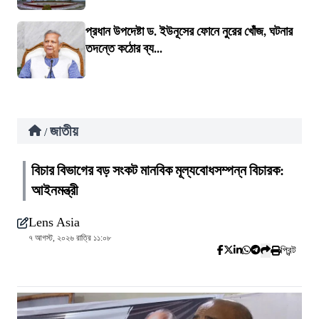
প্রধান উপদেষ্টা ড. ইউনূসের ফোনে নুরের খোঁজ, ঘটনার
তদন্তে কঠোর ব্য...
জাতীয়
/
বিচার বিভাগের বড় সংকট মানবিক মূল্যবোধসম্পন্ন বিচারক:
আইনমন্ত্রী
Lens Asia
৭ আগস্ট, ২০২৬ রাত্রি ১১:০৮
প্রিন্ট