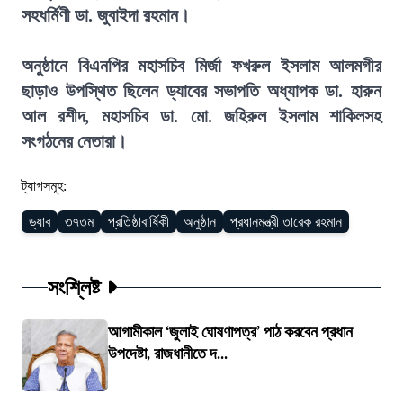
সহধর্মিণী ডা. জুবাইদা রহমান।
অনুষ্ঠানে বিএনপির মহাসচিব মির্জা ফখরুল ইসলাম আলমগীর
ছাড়াও উপস্থিত ছিলেন ড্যাবের সভাপতি অধ্যাপক ডা. হারুন
আল রশীদ, মহাসচিব ডা. মো. জহিরুল ইসলাম শাকিলসহ
সংগঠনের নেতারা।
ট্যাগসমূহ:
ড্যাব
৩৭তম
প্রতিষ্ঠাবার্ষিকী
অনুষ্ঠান
প্রধানমন্ত্রী তারেক রহমান
সংশ্লিষ্ট
আগামীকাল ‘জুলাই ঘোষণাপত্র’ পাঠ করবেন প্রধান
উপদেষ্টা, রাজধানীতে দ...