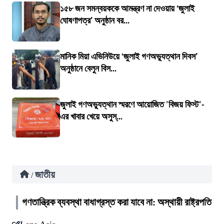
১৫৮ জন সমন্বয়ককে আমন্ত্রণ না দেওয়ায় ‘জুলাই
ঘোষণাপত্র’ অনুষ্ঠান বর...
মানিক মিয়া এভিনিউয়ে ‘জুলাই গণঅভ্যুত্থান দিবস’
অনুষ্ঠানে বেলুন বিস...
জুলাই গণঅভ্যুত্থান স্মরণে আয়োজিত 'বিজয় ফিস্ট'-
এর খাবার খেয়ে অসুস্...
জাতীয়
/
গণতান্ত্রিক ব্যবস্থা বাধাগ্রস্ত করা যাবে না: অস্থায়ী রাষ্ট্রপতি