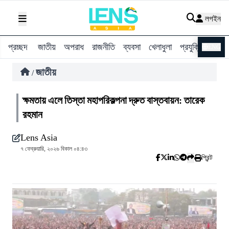
লগইন
প্রচ্ছদ
জাতীয়
অপরাধ
রাজনীতি
ব্যবসা
খেলাধুলা
প্রযুক্তি
বিশ্ব
ENG
জাতীয়
/
ক্ষমতায় এলে তিস্তা মহাপরিকল্পনা দ্রুত বাস্তবায়ন: তারেক
রহমান
Lens Asia
৭ ফেব্রুয়ারি, ২০২৬ বিকাল ০৪:৪৩
প্রিন্ট