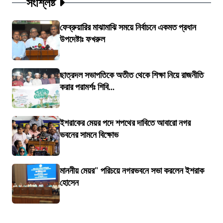
সংশ্লিষ্ট
ফেব্রুয়ারির মাঝামাঝি সময়ে নির্বাচনে একমত প্রধান
উপদেষ্টাঃ ফখরুল
ছাত্রদল সভাপতিকে অতীত থেকে শিক্ষা নিয়ে রাজনীতি
করার পরামর্শঃ শিবি...
ইশরাকের মেয়র পদে শপথের দাবিতে আবারো নগর
ভবনের সামনে বিক্ষোভ
মাননীয় মেয়র" পরিচয়ে নগরভবনে সভা করলেন ইশরাক
হোসেন