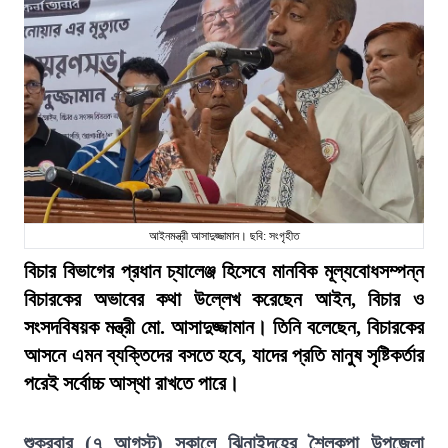
আইনমন্ত্রী আসাদুজ্জামান। ছবি: সংগৃহীত
বিচার বিভাগের প্রধান চ্যালেঞ্জ হিসেবে মানবিক মূল্যবোধসম্পন্ন
বিচারকের অভাবের কথা উল্লেখ করেছেন আইন, বিচার ও
সংসদবিষয়ক মন্ত্রী মো. আসাদুজ্জামান। তিনি বলেছেন, বিচারকের
আসনে এমন ব্যক্তিদের বসতে হবে, যাদের প্রতি মানুষ সৃষ্টিকর্তার
পরেই সর্বোচ্চ আস্থা রাখতে পারে।
শুক্রবার (৭ আগস্ট) সকালে ঝিনাইদহের শৈলকূপা উপজেলা