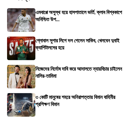
এমবাপ্পে অসুস্থ হয়ে হাসপাতালে ভর্তি, ক্লাব বিশ্বকাপে
অনিশ্চিত উপ...
গ্লোবাল সুপার লিগে দল পেলেন সাকিব, খেলবেন দুবাই
ক্যাপিটালসের হয়ে
নিজেদের নির্দোষ দাবি করে আদালতে ন্যায়বিচার চাইলেন
নাসির-তামিমা
৩ কোটি মানুষের শহরে অনিরাপত্তায় বিমান বাহিনীর
প্রশিক্ষণ বিমান