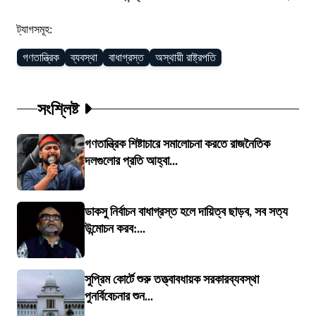
ট্যাগসমূহ:
গণতান্ত্রিক
ব্যবস্থা
বাধাগ্রস্ত
অস্থায়ী রাষ্ট্রপতি
সংশ্লিষ্ট
গণতান্ত্রিক শিষ্টাচারে সমালোচনা করতে রাজনৈতিক
দলগুলোর প্রতি আহ্বা...
ডাকসু নির্বাচন বাধাগ্রস্ত হলে দায়িত্ব ছাড়ব, সব সত্য
উন্মোচন করব:...
সুপ্রিম কোর্টে শুরু তত্ত্বাবধায়ক সরকারব্যবস্থা
পুনর্বিবেচনার শুন...