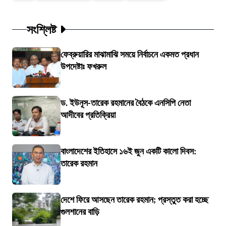
সংশ্লিষ্ট
ফেব্রুয়ারির মাঝামাঝি সময়ে নির্বাচনে একমত প্রধান
উপদেষ্টাঃ ফখরুল
ড. ইউনূস-তারেক রহমানের বৈঠকে এনসিপি নেতা
আদীবের প্রতিক্রিয়া
বাংলাদেশের ইতিহাসে ১৬ই জুন একটি কালো দিবস:
তারেক রহমান
দেশে ফিরে আসছেন তারেক রহমান; প্রস্তুত করা হচ্ছে
গুলশানের বাড়ি