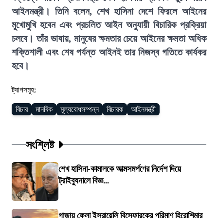
আইনমন্ত্রী। তিনি বলেন, শেখ হাসিনা দেশে ফিরলে আইনের
মুখোমুখি হবেন এবং প্রচলিত আইন অনুযায়ী বিচারিক প্রক্রিয়া
চলবে। তাঁর ভাষায়, মানুষের ক্ষমতার চেয়ে আইনের ক্ষমতা অধিক
শক্তিশালী এবং শেষ পর্যন্ত আইনই তার নিজস্ব গতিতে কার্যকর
হবে।
ট্যাগসমূহ:
বিচার
মানবিক
মূল্যবোধসম্পন্ন
বিচারক
আইনমন্ত্রী
সংশ্লিষ্ট
শেখ হাসিনা-কামালকে আত্মসমর্পণের নির্দেশ দিয়ে
ট্রাইব্যুনালে বিজ্ঞ...
গাজায় ফেলা ইসরায়েলি বিস্ফোরকের পরিমাণ হিরোশিমার