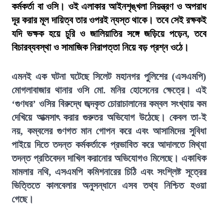
কর্মকর্তা বা ওসি। ওই এলাকার আইনশৃঙ্খলা নিয়ন্ত্রণ ও অপরাধ
দূর করার মূল দায়িত্ব তার ওপরই ন্যস্ত থাকে। তবে সেই রক্ষকই
যদি ভক্ষক হয়ে চুরি ও জালিয়াতির সঙ্গে জড়িয়ে পড়েন, তবে
বিচারব্যবস্থা ও সামাজিক নিরাপত্তা নিয়ে বড় প্রশ্ন ওঠে।
এমনই এক ঘটনা ঘটেছে সিলেট মহানগর পুলিশের (এসএমপি)
মোগলাবাজার থানার ওসি মো. মনির হোসেনের ক্ষেত্রে। এই
‘গুণধর’ ওসির বিরুদ্ধে জব্দকৃত চোরাচালানের কম্বল সংখ্যায় কম
দেখিয়ে আত্মসাৎ করার গুরুতর অভিযোগ উঠেছে। কেবল তা-ই
নয়, কম্বলের গুণগত মান গোপন করে এবং আসামিদের সুবিধা
পাইয়ে দিতে তদন্ত কর্মকর্তাকে প্রভাবিত করে আদালতে মিথ্যা
তদন্ত প্রতিবেদন দাখিল করানোর অভিযোগও মিলেছে। একাধিক
মামলার নথি, এসএমপি কমিশনারের চিঠি এবং সংশ্লিষ্ট সূত্রের
ভিত্তিতে কালবেলার অনুসন্ধানে এসব তথ্য নিশ্চিত হওয়া
গেছে।