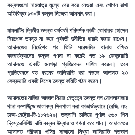
কম্বলগুলো নামমাত্র মূল্যে বের করে নেওয়া এবং গোপন রাখা
অতিরিক্ত ১৩০টি কম্বল নিজেরা আত্মসাৎ করা।
মামলাটির দ্বিতীয় তদন্ত কর্মকর্তা পরিদর্শক কাজী তোবারক হোসেন
নিরপেক্ষ তদন্ত না করে পূর্ববর্তী দুর্নীতির ধারাই বজায় রাখেন।
আদালতের নির্দেশের পর তিনি সরেজমিন থানায় রক্ষিত
কাভার্ডভ্যানের কম্বল গণনা না করেই গত ১৯ ফেব্রুয়ারি
আদালতে একটি মনগড়া প্রতিবেদন দাখিল করেন। তবে
প্রতিবেদনে বড় ধরনের জালিয়াতি ধরা পড়লে আদালত ২৩
ফেব্রুয়ারি একটি বিশেষ তদন্ত কমিটি গঠন করেন।
আদালতের নাজির আজাদ মিয়ার নেতৃত্বে তদন্ত দল মোগলাবাজার
থানা কম্পাউন্ডে তালাবদ্ধ সিলগালা করা কাভার্ডভ্যানে (রেজি. নং:
ঢাকা-মেট্রো-টি-১৮২৬২৯) তল্লাশি চালিয়ে পূর্ণাঙ্গ ৫৬০ পিস
দ্বিস্তরবিশিষ্ট দামি কম্বল উদ্ধার ও গণনা করে পান। আদালতের
আলামত পরীক্ষায় ওসির সাজানো মিথ্যা জালিয়াতি শতভাগ