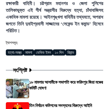
রক্ষাকারী বাহিনী। চট্টগ্রাম মহানগর ও জেলা পুলিশের
তালিকাভুক্ত এই শীর্ষ সন্ত্রাসীর বিরুদ্ধে হত্যা, চাঁদাবাজিসহ
একাধিক মামলা রয়েছে। আইনশৃঙ্খলা বাহিনীর তথ্যমতে, অপরাধ
জগতে তিনি দুবাইপ্রবাসী সাজ্জাদের ‘সেকেন্ড ইন কমান্ড’ হিসেবে
পরিচিত।
ট্যাগসমূহ:
হত্যা-অস্ত্র
মামলা
ডেভিড ইমন
১০ দিন
রিমান্ড
সংশ্লিষ্ট
১৮ মামলার আসামীকে সভাপতি করে ফরিদপুর জিয়া মঞ্চের
কমিটি ঘোষণা
তিন নির্বাচন কমিশনের সদস্যদের বিরুদ্ধে আইনি