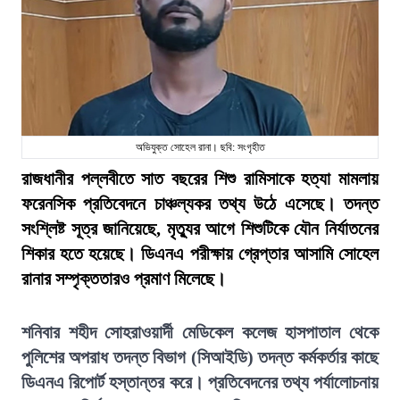
অভিযুক্ত সোহেল রানা। ছবি: সংগৃহীত
রাজধানীর পল্লবীতে সাত বছরের শিশু রামিসাকে হত্যা মামলায়
ফরেনসিক প্রতিবেদনে চাঞ্চল্যকর তথ্য উঠে এসেছে। তদন্ত
সংশ্লিষ্ট সূত্র জানিয়েছে, মৃত্যুর আগে শিশুটিকে যৌন নির্যাতনের
শিকার হতে হয়েছে। ডিএনএ পরীক্ষায় গ্রেপ্তার আসামি সোহেল
রানার সম্পৃক্ততারও প্রমাণ মিলেছে।
শনিবার শহীদ সোহরাওয়ার্দী মেডিকেল কলেজ হাসপাতাল থেকে
পুলিশের অপরাধ তদন্ত বিভাগ (সিআইডি) তদন্ত কর্মকর্তার কাছে
ডিএনএ রিপোর্ট হস্তান্তর করে। প্রতিবেদনের তথ্য পর্যালোচনায়