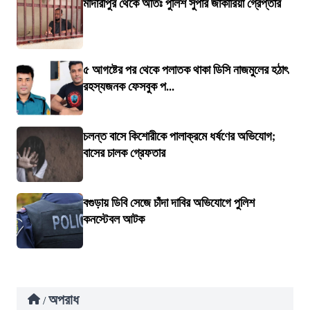
মাদারীপুর থেকে অতিঃ পুলিশ সুপার জাকারিয়া গ্রেপ্তার
৫ আগষ্টের পর থেকে পলাতক থাকা ডিসি নাজমুলের হঠাৎ
রহস্যজনক ফেসবুক প...
চলন্ত বাসে কিশোরীকে পালাক্রমে ধর্ষণের অভিযোগ;
বাসের চালক গ্রেফতার
বগুড়ায় ডিবি সেজে চাঁদা দাবির অভিযোগে পুলিশ
কনস্টেবল আটক
অপরাধ
/