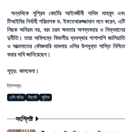
অন্যদিকে সুপ্রিম কোর্টের আইনজীবী নাদিম মাহমুদ এবং
টিআইবির নির্বাহী পরিচালক ড. ইফতেখারুজ্জামান মনে করেন, এটি
নিছক অনিয়ম নয়, বরং চরম ক্ষমতার অপব্যবহার ও নিম্নমানের
দুর্নীতি। তারা অবিলম্বে বিভাগীয় ব্যবস্থার পাশাপাশি জালিয়াতি
ও আত্মসাতের ফৌজদারি মামলায় ওসির উপযুক্ত শাস্তি নিশ্চিত
করার দাবি জানিয়েছেন।
সূত্র: কালবেলা।
ট্যাগসমূহ:
ওসি মনির
সিলেট
পুলিশ
সংশ্লিষ্ট