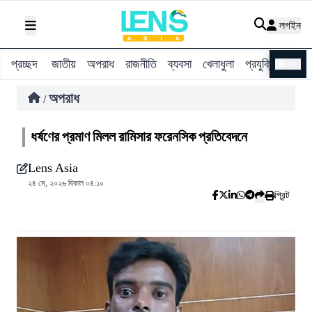
লগইন
প্রচ্ছদ
জাতীয়
অপরাধ
রাজনীতি
ব্যবসা
খেলাধুলা
প্রযুক্তি
বিশ্ব
ENG
অপরাধ
/
ধর্ষণের প্রমাণ মিলল রামিসার ফরেনসিক প্রতিবেদনে
Lens Asia
২৪ মে, ২০২৬ বিকাল ০৪:১০
প্রিন্ট