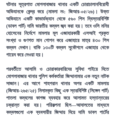
ঘটনার সূত্রপাত মোগলাবাজার থানার একটি চোরাচালানবিরোধী
অভিযানকে কেন্দ্র করে (মামলা নং: জিআর-০৫/২৬)। উক্ত
অভিযানে একটি কাভার্ডভ্যান থেকে ৫৬০ পিস দ্বিস্তরবিশিষ্ট
(ডাবল পার্ট) দামি ভারতীয় কম্বল জব্দ করা হয়। তবে ওসি মনির
হোসেনের নির্দেশে মামলার মূল এজাহারকারী এসআই প্রকৃত
সংখ্যা ও গুণগত মান গোপন করে এজাহারে মাত্র ৪৩০ পিস
কম্বল দেখান। বাকি ১৩০টি কম্বল সুকৌশলে এজাহার থেকে
গায়েব করে দেওয়া হয়।
পরবর্তীতে আসামি ও চোরাকারবারিদের সুবিধা পাইয়ে দিতে
মোগলাবাজার থানার পুলিশ কর্মকর্তারা জিম্মানামার এক নতুন নাটক
সাজান। এর আগে শাহপরান থানার অপর একটি মামলায়
(জিআর-২৬৫/২৫) নিলামকৃত কিছু এক স্তরবিশিষ্ট (সিঙ্গেল পার্ট)
পাতলা কম্বলের কাগজ ব্যবহার করে আলামত হস্তান্তরের
চক্রান্ত করা হয়। পরিকল্পনা ছিল—আদালতের মাধ্যমে
কম্বলগুলো এক ব্যবসায়ীর জিম্মায় দিয়ে দামি ডাবল পার্টের