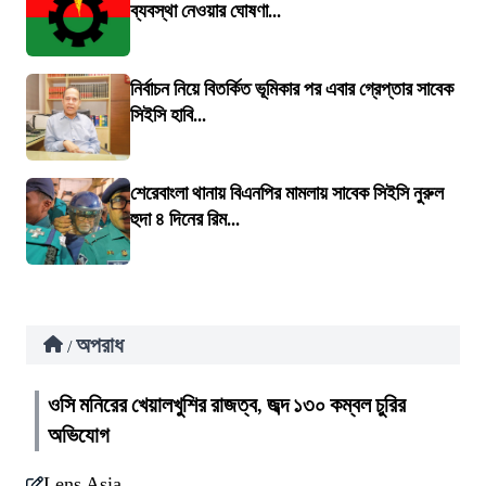
ব্যবস্থা নেওয়ার ঘোষণা...
নির্বাচন নিয়ে বিতর্কিত ভূমিকার পর এবার গ্রেপ্তার সাবেক
সিইসি হাবি...
শেরেবাংলা থানায় বিএনপির মামলায় সাবেক সিইসি নুরুল
হুদা ৪ দিনের রিম...
অপরাধ
/
ওসি মনিরের খেয়ালখুশির রাজত্ব, জব্দ ১৩০ কম্বল চুরির
অভিযোগ
Lens Asia