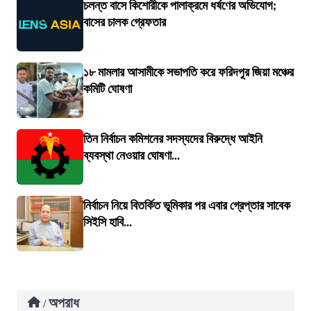
চলন্ত বাসে কিশোরীকে পালাক্রমে ধর্ষণের অভিযোগ;
বাসের চালক গ্রেফতার
১৮ মামলার আসামীকে সভাপতি করে ফরিদপুর জিয়া মঞ্চের
কমিটি ঘোষণা
তিন নির্বাচন কমিশনের সদস্যদের বিরুদ্ধে আইনি
ব্যবস্থা নেওয়ার ঘোষণা...
নির্বাচন নিয়ে বিতর্কিত ভূমিকার পর এবার গ্রেপ্তার সাবেক
সিইসি হাবি...
অপরাধ
/