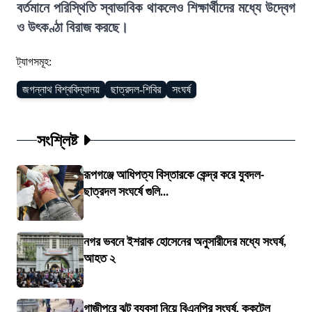
বর্তমানে পরিস্থিতি স্বাভাবিক থাকলেও শিক্ষার্থীদের মধ্যে উদ্বেগ
ও উৎকণ্ঠা বিরাজ করছে।
ট্যাগসমূহ:
জগন্নাথ বিশ্ববিদ্যালয়
ছাত্রদল-শিবির
সংঘর্ষ
সংশ্লিষ্ট
রূপগঞ্জে আধিপত্য বিস্তারকে কেন্দ্র করে যুবদল-
ছাত্রদল সংঘর্ষে গুলি...
নগর ভবনে ইশরাক হোসেনের অনুসারীদের মধ্যে সংঘর্ষ,
আহত ২
গাজীপুরে ঝুট ব্যবসা নিয়ে বিএনপির সংঘর্ষ, ককটেল