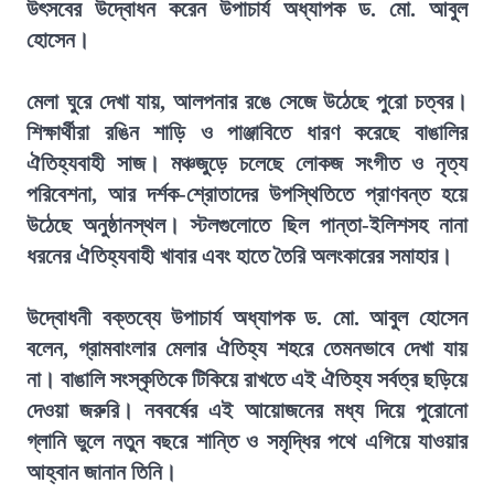
উৎসবের উদ্বোধন করেন উপাচার্য অধ্যাপক ড. মো. আবুল
হোসেন।
মেলা ঘুরে দেখা যায়, আলপনার রঙে সেজে উঠেছে পুরো চত্বর।
শিক্ষার্থীরা রঙিন শাড়ি ও পাঞ্জাবিতে ধারণ করেছে বাঙালির
ঐতিহ্যবাহী সাজ। মঞ্চজুড়ে চলেছে লোকজ সংগীত ও নৃত্য
পরিবেশনা, আর দর্শক-শ্রোতাদের উপস্থিতিতে প্রাণবন্ত হয়ে
উঠেছে অনুষ্ঠানস্থল। স্টলগুলোতে ছিল পান্তা-ইলিশসহ নানা
ধরনের ঐতিহ্যবাহী খাবার এবং হাতে তৈরি অলংকারের সমাহার।
উদ্বোধনী বক্তব্যে উপাচার্য অধ্যাপক ড. মো. আবুল হোসেন
বলেন, গ্রামবাংলার মেলার ঐতিহ্য শহরে তেমনভাবে দেখা যায়
না। বাঙালি সংস্কৃতিকে টিকিয়ে রাখতে এই ঐতিহ্য সর্বত্র ছড়িয়ে
দেওয়া জরুরি। নববর্ষের এই আয়োজনের মধ্য দিয়ে পুরোনো
গ্লানি ভুলে নতুন বছরে শান্তি ও সমৃদ্ধির পথে এগিয়ে যাওয়ার
আহ্বান জানান তিনি।