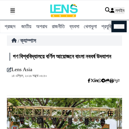
লগইন
প্রচ্ছদ
জাতীয়
অপরাধ
রাজনীতি
ব্যবসা
খেলাধুলা
প্রযুক্তি
বিশ্ব
ENG
ক্যাম্পাস
/
গণ বিশ্ববিদ্যালয়ে বর্ণিল আয়োজনে বাংলা নববর্ষ উদযাপন
Lens Asia
১৪ এপ্রিল, ২০২৬ সন্ধ্যা ০৬:৫০
প্রিন্ট