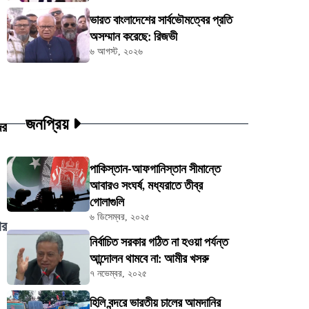
ভারত বাংলাদেশের সার্বভৌমত্বের প্রতি
অসম্মান করেছে: রিজভী
৬ আগস্ট, ২০২৬
জনপ্রিয়
ের
পাকিস্তান-আফগানিস্তান সীমান্তে
আবারও সংঘর্ষ, মধ্যরাতে তীব্র
গোলাগুলি
৬ ডিসেম্বর, ২০২৫
ার
নির্বাচিত সরকার গঠিত না হওয়া পর্যন্ত
আন্দোলন থামবে না: আমীর খসরু
৭ নভেম্বর, ২০২৫
হিলি বন্দরে ভারতীয় চালের আমদানির