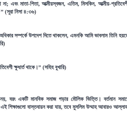
া; এবং মাতা-পিতা, আত্মীয়স্বজন, এতিম, মিসকিন, আত্মীয়-প্রতিবেশ
।” (সূরা নিসা ৪:৩৬)
অধিকার সম্পর্কে উপদেশ দিতে থাকলেন, এমনকি আমি ভাবলাম তিনি হয়
রি)
বেশী ক্ষুধার্ত থাকে।” (সহিহ বুখারি)
ষা নয়, বরং একটি মানবিক সমাজ গড়ার মৌলিক ভিত্তি। বর্তমান সমা
এই শিক্ষাগুলো বাস্তবায়ন করা যায়, তবে মুসলিম উম্মাহ আবারও আল্লা