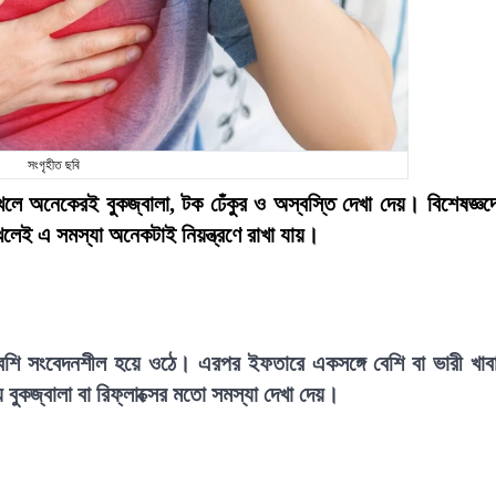
সংগৃহীত ছবি
েলে অনেকেরই বুকজ্বালা, টক ঢেঁকুর ও অস্বস্তি দেখা দেয়। বিশেষজ্ঞদ
লেই এ সমস্যা অনেকটাই নিয়ন্ত্রণে রাখা যায়।
 বেশি সংবেদনশীল হয়ে ওঠে। এরপর ইফতারে একসঙ্গে বেশি বা ভারী খাব
ুকজ্বালা বা রিফ্লাক্সের মতো সমস্যা দেখা দেয়।