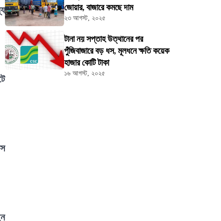
জোয়ার, বাজারে কমছে দাম
্য
২৩ আগস্ট, ২০২৫
টানা নয় সপ্তাহ উত্থানের পর
পুঁজিবাজারে বড় ধস, মূলধনে ক্ষতি কয়েক
হাজার কোটি টাকা
১৬ আগস্ট, ২০২৫
টে
সস
ইন