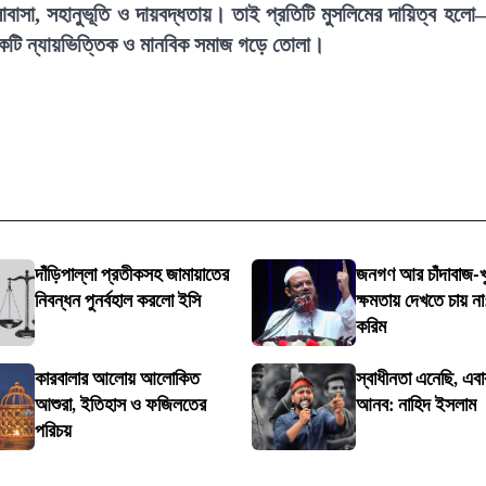
ালোবাসা, সহানুভূতি ও দায়বদ্ধতায়। তাই প্রতিটি মুসলিমের দায়িত্ব হল
একটি ন্যায়ভিত্তিক ও মানবিক সমাজ গড়ে তোলা।
দাঁড়িপাল্লা প্রতীকসহ জামায়াতের
জনগণ আর চাঁদাবাজ-খ
নিবন্ধন পুনর্বহাল করলো ইসি
ক্ষমতায় দেখতে চায় না
করিম
কারবালার আলোয় আলোকিত
স্বাধীনতা এনেছি, এব
আশুরা, ইতিহাস ও ফজিলতের
আনব: নাহিদ ইসলাম
পরিচয়