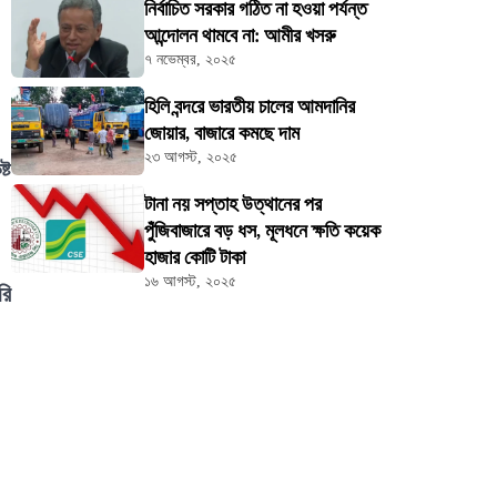
নির্বাচিত সরকার গঠিত না হওয়া পর্যন্ত
আন্দোলন থামবে না: আমীর খসরু
৭ নভেম্বর, ২০২৫
হিলি বন্দরে ভারতীয় চালের আমদানির
জোয়ার, বাজারে কমছে দাম
২৩ আগস্ট, ২০২৫
্ট
টানা নয় সপ্তাহ উত্থানের পর
পুঁজিবাজারে বড় ধস, মূলধনে ক্ষতি কয়েক
হাজার কোটি টাকা
১৬ আগস্ট, ২০২৫
রি