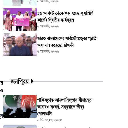
৬ আগস্ট, ২০২৬
১৬ আগস্ট থেকে শুরু হচ্ছে ফ্যামিলি
কার্ডের দ্বিতীয় কার্যক্রম
৬ আগস্ট, ২০২৬
ভারত বাংলাদেশের সার্বভৌমত্বের প্রতি
অসম্মান করেছে: রিজভী
৬ আগস্ট, ২০২৬
জনপ্রিয়
ীর
পাকিস্তান-আফগানিস্তান সীমান্তে
আবারও সংঘর্ষ, মধ্যরাতে তীব্র
গোলাগুলি
্ব
৬ ডিসেম্বর, ২০২৫