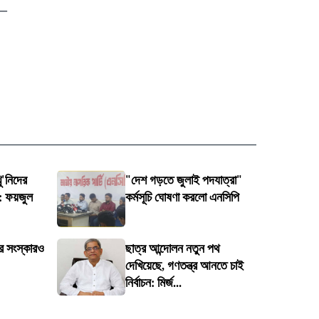
ো—
ু'নিদের
"দেশ গড়তে জুলাই পদযাত্রা"
: ফয়জুল
কর্মসূচি ঘোষণা করলো এনসিপি
ার সংস্কারও
ছাত্র আন্দোলন নতুন পথ
দেখিয়েছে, গণতন্ত্র আনতে চাই
নির্বাচন: মির্জ...