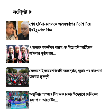
সংশ্লিষ্ট
শেখ হাসিনা-কামালকে আত্মসমর্পণের নির্দেশ দিয়ে
ট্রাইব্যুনালে বিজ্ঞ...
৭ জনকে যাবজ্জীবন কারাদণ্ড দিয়ে হলি আর্টিজেন
হা'মলার পূর্নাঙ্গ রায়...
তেহরানে ইসরায়েলবিরোধী জনস্রোত, জুমার পর রাজপথে
হাজারো মুসল্লী
ভলান্টিয়ার পাওয়ার টিম অফ ঢাকার উদ্যোগে মেডিকেল
ক্যাম্প ও ডায়বেটিস...