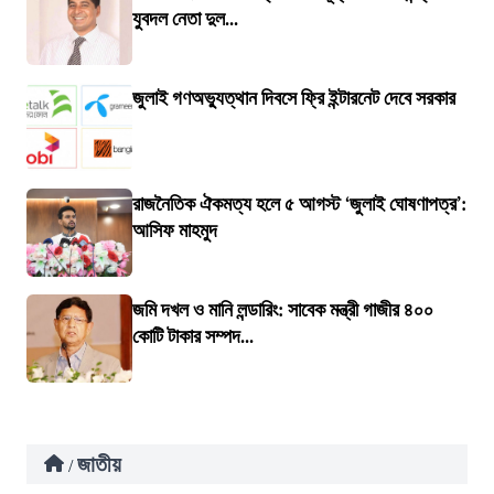
যুবদল নেতা দুল...
জুলাই গণঅভ্যুত্থান দিবসে ফ্রি ইন্টারনেট দেবে সরকার
রাজনৈতিক ঐকমত্য হলে ৫ আগস্ট ‘জুলাই ঘোষণাপত্র’:
আসিফ মাহমুদ
জমি দখল ও মানি লন্ডারিং: সাবেক মন্ত্রী গাজীর ৪০০
কোটি টাকার সম্পদ...
জাতীয়
/