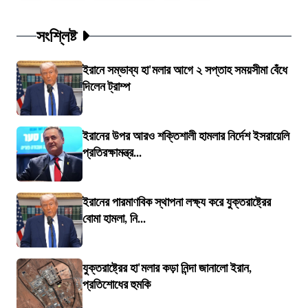
সংশ্লিষ্ট
ইরানে সম্ভাব্য হা'মলার আগে ২ সপ্তাহ সময়সীমা বেঁধে
দিলেন ট্রাম্প
ইরানের উপর আরও শক্তিশালী হামলার নির্দেশ ইসরায়েলি
প্রতিরক্ষামন্ত্র...
ইরানের পারমাণবিক স্থাপনা লক্ষ্য করে যুক্তরাষ্ট্রের
বোমা হামলা, নি...
যুক্তরাষ্ট্রের হা'মলার কড়া নিন্দা জানালো ইরান,
প্রতিশোধের হুমকি