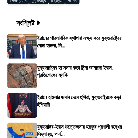
সেনাপ্রধান
যুক্তরাষ্ট্র
রাষ্ট্রদূত
সাক্ষাৎ
সংশ্লিষ্ট
ইরানের পারমাণবিক স্থাপনা লক্ষ্য করে যুক্তরাষ্ট্রের
বোমা হামলা, নি...
যুক্তরাষ্ট্রের হা'মলার কড়া নিন্দা জানালো ইরান,
প্রতিশোধের হুমকি
ইরানে হামলার জবাব দেবে হুথিরা, যুক্তরাষ্ট্রকে কড়া
হুঁশিয়ারি
যুক্তরাষ্ট্র-ইরান উত্তেজনায় হরমুজ প্রণালী বন্ধের
সিদ্ধান্ত, পার্ল...