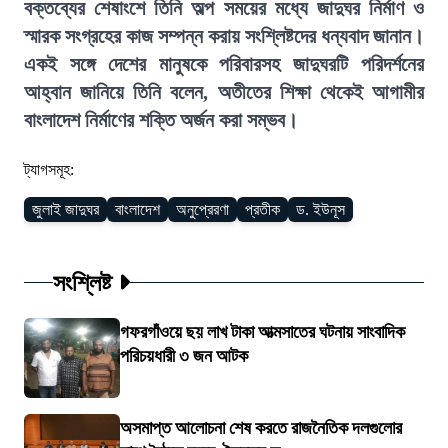
বক্তব্যের শেষাংশে তিনি অল্প সময়ের মধ্যে জাদুঘর নির্মাণ ও
স্মারক সংগ্রহের কাজ সম্পন্ন করায় সংশ্লিষ্টদের ধন্যবাদ জানান।
একই সঙ্গে দেশের মানুষকে পরিবারসহ জাদুঘরটি পরিদর্শনের
আহ্বান জানিয়ে তিনি বলেন, অতীতের শিক্ষা থেকেই আগামীর
বাংলাদেশ নির্মাণের শক্তি অর্জন করা সম্ভব।
ট্যাগসমূহ:
জুলাই জাদুঘর
বাংলাদেশ
অনুপ্রেরণা
প্রতীক
ড. ইউনূস
সংশ্লিষ্ট
গফরগাঁওয়ে ছয় লাখ টাকা আত্মসাতের ঘটনায় সাংবাদিক
পরিচয়ধারী ৩ জন আটক
অসমাপ্ত আলোচনা শেষ করতে রাজনৈতিক দলগুলোর