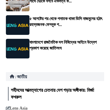
সাথে বৈঠকে বসবে ঐকমত্য ক...
৫ আগষ্টের পর থেকে পলাতক থাকা ডিসি নাজমুলের হঠাৎ
রহস্যজনক ফেসবুক প...
বাংলাদেশে রাজনৈতিক দল নিষিদ্ধের আইনে উদ্বেগ
প্রকাশ করেছে জাতিসংঘ
জাতীয়
/
শহীদদের আত্মত্যাগের চেতনায় দেশ গড়ার অঙ্গীকার: মির্জা
ফখরুল
Lens Asia