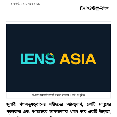
৫ আগস্ট, ২০২৬ সন্ধ্যা ০৭:১১
প্রিন্ট
বিএনপি মহাসচিব মির্জা ফখরুল ইসলাম। ছবি: সংগৃহীত
জুলাই গণঅভ্যুত্থানের শহীদদের আত্মত্যাগ, কোটি মানুষের
প্রত্যাশা এবং গণতন্ত্রের আকাঙ্ক্ষাকে ধারণ করে একটি উন্নত,