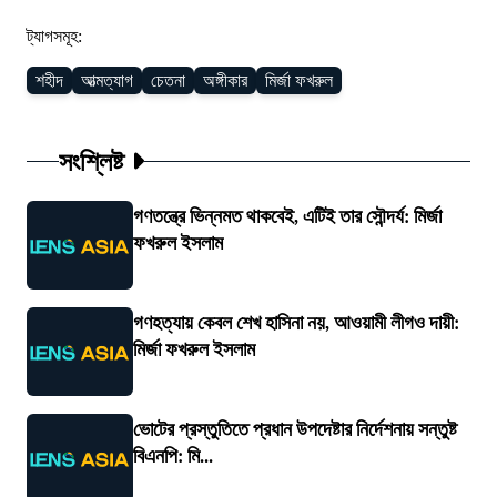
ট্যাগসমূহ:
শহীদ
আত্মত্যাগ
চেতনা
অঙ্গীকার
মির্জা ফখরুল
সংশ্লিষ্ট
গণতন্ত্রে ভিন্নমত থাকবেই, এটিই তার সৌন্দর্য: মির্জা
ফখরুল ইসলাম
গণহত্যায় কেবল শেখ হাসিনা নয়, আওয়ামী লীগও দায়ী:
মির্জা ফখরুল ইসলাম
ভোটের প্রস্তুতিতে প্রধান উপদেষ্টার নির্দেশনায় সন্তুষ্ট
বিএনপি: মি...