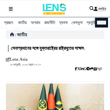
লগইন
প্রচ্ছদ
জাতীয়
অপরাধ
রাজনীতি
ব্যবসা
খেলাধুলা
প্রযুক্তি
বিশ্ব
ENG
জাতীয়
/
সেনাপ্রধানের সঙ্গে যুক্তরাষ্ট্রের রাষ্ট্রদূতের সাক্ষাৎ
Lens Asia
২৯ জানুয়ারী, ২০২৬ সন্ধ্যা ০৭:২৭
প্রিন্ট