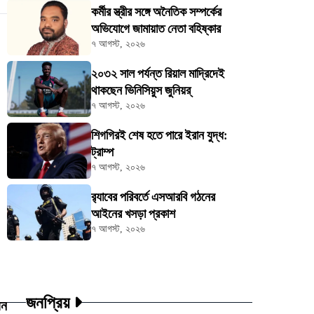
কর্মীর স্ত্রীর সঙ্গে অনৈতিক সম্পর্কের
অভিযোগে জামায়াত নেতা বহিষ্কার
৭ আগস্ট, ২০২৬
২০৩২ সাল পর্যন্ত রিয়াল মাদ্রিদেই
থাকছেন ভিনিসিয়ুস জুনিয়র্
৭ আগস্ট, ২০২৬
শিগগিরই শেষ হতে পারে ইরান যুদ্ধ:
ট্রাম্প
৭ আগস্ট, ২০২৬
র‍্যাবের পরিবর্তে এসআরবি গঠনের
আইনের খসড়া প্রকাশ
৭ আগস্ট, ২০২৬
জনপ্রিয়
য়ন