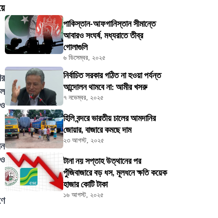
য়ে
পাকিস্তান-আফগানিস্তান সীমান্তে
আবারও সংঘর্ষ, মধ্যরাতে তীব্র
গোলাগুলি
৬ ডিসেম্বর, ২০২৫
নির্বাচিত সরকার গঠিত না হওয়া পর্যন্ত
ের
আন্দোলন থামবে না: আমীর খসরু
াল
৭ নভেম্বর, ২০২৫
 ও
হিলি বন্দরে ভারতীয় চালের আমদানির
জোয়ার, বাজারে কমছে দাম
২৩ আগস্ট, ২০২৫
েন
 ও
টানা নয় সপ্তাহ উত্থানের পর
পুঁজিবাজারে বড় ধস, মূলধনে ক্ষতি কয়েক
হাজার কোটি টাকা
১৬ আগস্ট, ২০২৫
ণে