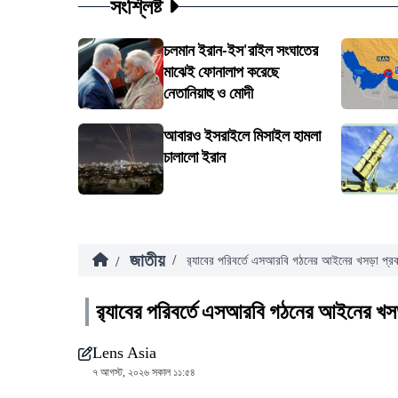
সংশ্লিষ্ট
চলমান ইরান-ইস'রাইল সংঘাতের
মাঝেই ফোনালাপ করেছে
নেতানিয়াহু ও মোদী
আবারও ইসরাইলে মিসাইল হামলা
চালালো ইরান
জাতীয়
/
/
র‍্যাবের পরিবর্তে এসআরবি গঠনের আইনের খসড়া প্র
র‍্যাবের পরিবর্তে এসআরবি গঠনের আইনের খস
Lens Asia
৭ আগস্ট, ২০২৬ সকাল ১১:৫৪