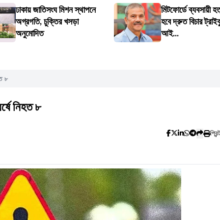
ঢাকায় জাতিসংঘ মিশন স্থাপনে
মিটফোর্ডে ব্যবসায়ী হত
অগ্রগতি, চুক্তির খসড়া
হবে দ্রুত বিচার ট্রাইব
অনুমোদিত
আই...
হত ৮
র্ষে নিহত ৮
প্রিন্