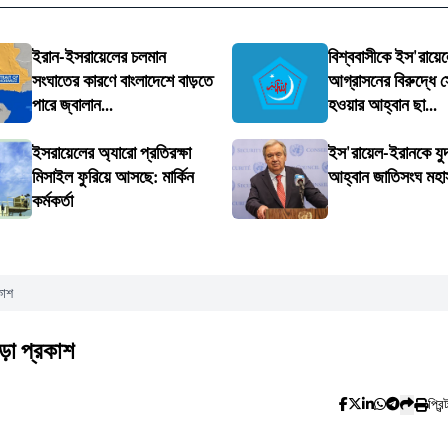
ইরান-ইসরায়েলের চলমান
বিশ্ববাসীকে ইস'রায়ে
সংঘাতের কারণে বাংলাদেশে বাড়তে
আগ্রাসনের বিরুদ্ধে স
পারে জ্বালান...
হওয়ার আহ্বান ছা...
ইসরায়েলের অ্যারো প্রতিরক্ষা
ইস'রায়েল-ইরানকে যুদ
মিসাইল ফুরিয়ে আসছে: মার্কিন
আহ্বান জাতিসংঘ মহা
কর্মকর্তা
কাশ
ড়া প্রকাশ
প্রিন্