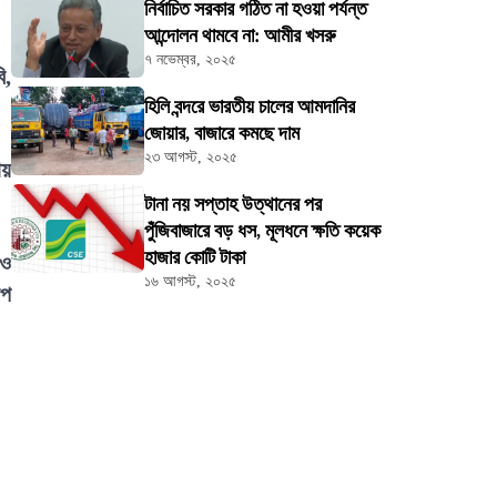
নির্বাচিত সরকার গঠিত না হওয়া পর্যন্ত
আন্দোলন থামবে না: আমীর খসরু
৭ নভেম্বর, ২০২৫
ি,
হিলি বন্দরে ভারতীয় চালের আমদানির
জোয়ার, বাজারে কমছে দাম
২৩ আগস্ট, ২০২৫
ায়
টানা নয় সপ্তাহ উত্থানের পর
পুঁজিবাজারে বড় ধস, মূলধনে ক্ষতি কয়েক
হাজার কোটি টাকা
াও
১৬ আগস্ট, ২০২৫
াপ