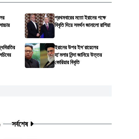
লের
প্রথমবারের মতো ইরানের পক্ষে
োচ্চার
বিবৃতি দিয়ে সমর্থন জানালো রাশিয়া
্ধবিরতির
ইরানের উপর ইস'রায়েলের
সচিবের
হা'মলার নিন্দা জানিয়ে উত্তর
কোরিয়ার বিবৃতি
সর্বশেষ
ট