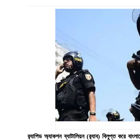
র‍্যাপিড অ্যাকশন ব্যাটালিয়ন (র‍্যাব) বিলুপ্ত করে বাং