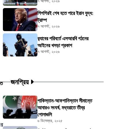
৭ আগস্ট, ২০২৬
শিগগিরই শেষ হতে পারে ইরান যুদ্ধ:
ট্রাম্প
৭ আগস্ট, ২০২৬
র‍্যাবের পরিবর্তে এসআরবি গঠনের
আইনের খসড়া প্রকাশ
৭ আগস্ট, ২০২৬
জনপ্রিয়
হত
পাকিস্তান-আফগানিস্তান সীমান্তে
আবারও সংঘর্ষ, মধ্যরাতে তীব্র
গোলাগুলি
৬ ডিসেম্বর, ২০২৫
এর