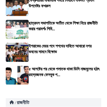
ফেব্রুয়ারির মাঝামাঝি সময়ে নির্বাচনে একমত প্রধান
উপদেষ্টাঃ ফখরুল
ছাত্রদল সভাপতিকে অতীত থেকে শিক্ষা নিয়ে রাজনীতি
করার পরামর্শঃ শিবি...
ইশরাকের মেয়র পদে শপথের দাবিতে আবারো নগর
ভবনের সামনে বিক্ষোভ
৫ আগষ্টের পর থেকে পলাতক থাকা ডিসি নাজমুলের হঠাৎ
রহস্যজনক ফেসবুক প...
রাজনীতি
/