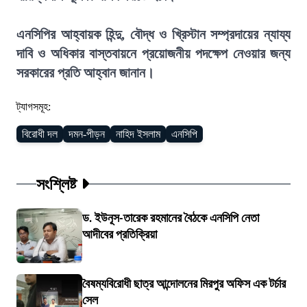
এনসিপির আহ্বায়ক হিন্দু, বৌদ্ধ ও খ্রিস্টান সম্প্রদায়ের ন্যায্য
দাবি ও অধিকার বাস্তবায়নে প্রয়োজনীয় পদক্ষেপ নেওয়ার জন্য
সরকারের প্রতি আহ্বান জানান।
ট্যাগসমূহ:
বিরোধী দল
দমন-পীড়ন
নাহিদ ইসলাম
এনসিপি
সংশ্লিষ্ট
ড. ইউনূস-তারেক রহমানের বৈঠকে এনসিপি নেতা
আদীবের প্রতিক্রিয়া
বৈষম্যবিরোধী ছাত্র আন্দোলনের মিরপুর অফিস এক টর্চার
সেল