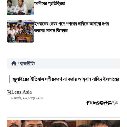
আদীবের প্রতিক্রিয়া
ইশরাকের মেয়র পদে শপথের দাবিতে আবারো নগর
ভবনের সামনে বিক্ষোভ
রাজনীতি
/
জুলাইয়ের ইতিহাস দলীয়করণ না করার আহ্বান নাহিদ ইসলামের
Lens Asia
৮ আগস্ট, ২০২৬ দুপুর ০২:১৬
প্রিন্ট