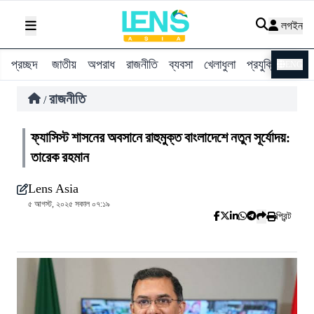
লগইন
প্রচ্ছদ
জাতীয়
অপরাধ
রাজনীতি
ব্যবসা
খেলাধুলা
প্রযুক্তি
বিশ্ব
ENG
রাজনীতি
/
ফ্যাসিস্ট শাসনের অবসানে রাহুমুক্ত বাংলাদেশে নতুন সূর্যোদয়:
তারেক রহমান
Lens Asia
৫ আগস্ট, ২০২৫ সকাল ০৭:১৯
প্রিন্ট