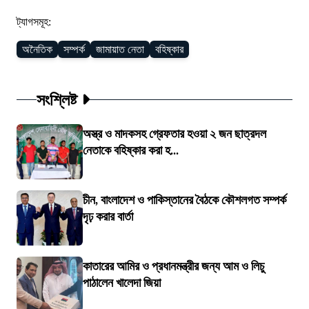
ট্যাগসমূহ:
অনৈতিক
সম্পর্ক
জামায়াত নেতা
বহিষ্কার
সংশ্লিষ্ট
অস্ত্র ও মাদকসহ গ্রেফতার হওয়া ২ জন ছাত্রদল
নেতাকে বহিষ্কার করা হ...
চীন, বাংলাদেশ ও পাকিস্তানের বৈঠকে কৌশলগত সম্পর্ক
দৃঢ় করার বার্তা
কাতারের আমির ও প্রধানমন্ত্রীর জন্য আম ও লিচু
পাঠালেন খালেদা জিয়া