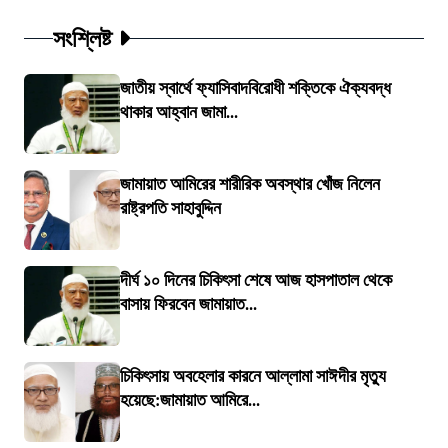
সংশ্লিষ্ট
জাতীয় স্বার্থে ফ্যাসিবাদবিরোধী শক্তিকে ঐক্যবদ্ধ
থাকার আহ্বান জামা...
জামায়াত আমিরের শারীরিক অবস্থার খোঁজ নিলেন
রাষ্ট্রপতি সাহাবুদ্দিন
দীর্ঘ ১০ দিনের চিকিৎসা শেষে আজ হাসপাতাল থেকে
বাসায় ফিরবেন জামায়াত...
চিকিৎসায় অবহেলার কারনে আল্লামা সাঈদীর মৃত্যু
হয়েছে:জামায়াত আমিরে...