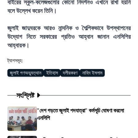
বাইরের স্কুল-কলেজগুলোর কোনো নিদর্শনও এখানে রাখা হয়নি
বলে উল্লেখ করেন তিনি।
জুলাই জাদুঘরকে আরও নান্দনিক ও শৈল্পিকভাবে উপস্থাপনের
উদ্যোগ নিতে সরকারের প্রতিও আহ্বান জানান এনসিপির
আহ্বায়ক।
ট্যাগসমূহ:
জুলাই গণঅভ্যুত্থান
ইতিহাস
দলীয়করণ
নাহিদ ইসলাম
সংশ্লিষ্ট
"দেশ গড়তে জুলাই পদযাত্রা" কর্মসূচি ঘোষণা করলো
এনসিপি