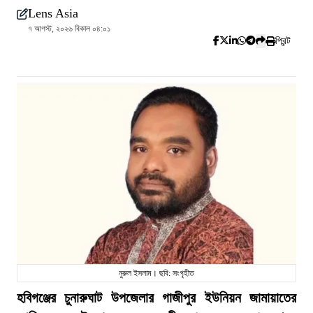
Lens Asia
৭ আগস্ট, ২০২৬ বিকাল ০৪:০১
প্রিন্ট
নুরুল ইসলাম। ছবি: সংগৃহীত
হবিগঞ্জের চুনারুঘাট উপজেলার গাজীপুর ইউনিয়ন জামায়াতের