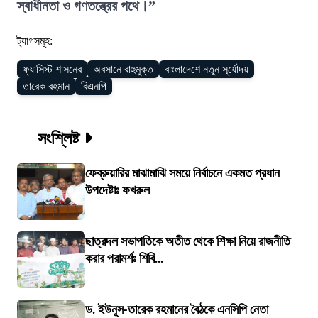
স্বাধীনতা ও গণতন্ত্রের পথে।”
ট্যাগসমূহ:
ফ্যাসিস্ট শাসনের
অবসানে রাহুমুক্ত
বাংলাদেশে নতুন সূর্যোদয়
তারেক রহমান
বিএনপি
সংশ্লিষ্ট
ফেব্রুয়ারির মাঝামাঝি সময়ে নির্বাচনে একমত প্রধান
উপদেষ্টাঃ ফখরুল
ছাত্রদল সভাপতিকে অতীত থেকে শিক্ষা নিয়ে রাজনীতি
করার পরামর্শঃ শিবি...
ড. ইউনূস-তারেক রহমানের বৈঠকে এনসিপি নেতা