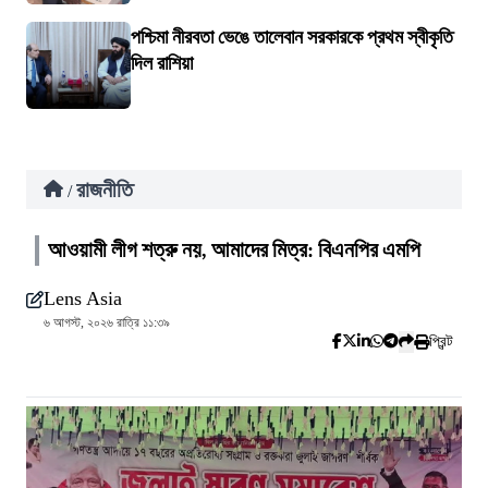
পশ্চিমা নীরবতা ভেঙে তালেবান সরকারকে প্রথম স্বীকৃতি
দিল রাশিয়া
রাজনীতি
/
আওয়ামী লীগ শত্রু নয়, আমাদের মিত্র: বিএনপির এমপি
Lens Asia
৬ আগস্ট, ২০২৬ রাত্রি ১১:৩৯
প্রিন্ট