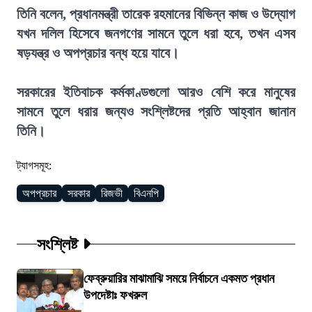
তিনি বলেন, প্রধানমন্ত্রী তারেক রহমানের বিভিন্ন কাজ ও উদ্যোগ
যখন দলিল হিসেবে জনগণের সামনে তুলে ধরা হবে, তখন এসব
ষড়যন্ত্র ও অপপ্রচার বন্ধ হয়ে যাবে।
সরকারের ইতিবাচক কর্মকাণ্ডগুলো আরও বেশি করে মানুষের
সামনে তুলে ধরার জন্যও সংশ্লিষ্টদের প্রতি আহ্বান জানান
তিনি।
ট্যাগসমূহ:
অপপ্রচার
সরকার
রিজভী
বিএনপি
সংশ্লিষ্ট
ফেব্রুয়ারির মাঝামাঝি সময়ে নির্বাচনে একমত প্রধান
উপদেষ্টাঃ ফখরুল