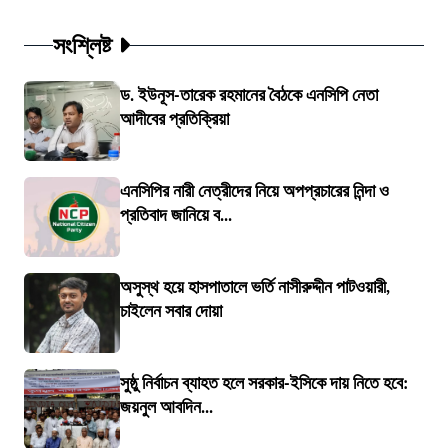
সংশ্লিষ্ট
ড. ইউনূস-তারেক রহমানের বৈঠকে এনসিপি নেতা
আদীবের প্রতিক্রিয়া
এনসিপির নারী নেত্রীদের নিয়ে অপপ্রচারের নিন্দা ও
প্রতিবাদ জানিয়ে ব...
অসুস্থ হয়ে হাসপাতালে ভর্তি নাসীরুদ্দীন পাটওয়ারী,
চাইলেন সবার দোয়া
সুষ্ঠু নির্বাচন ব্যাহত হলে সরকার-ইসিকে দায় নিতে হবে:
জয়নুল আবদিন...