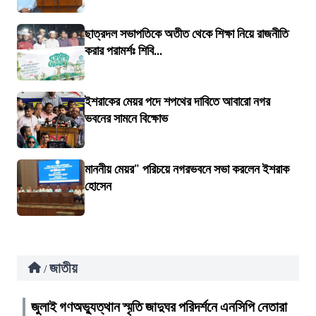
ছাত্রদল সভাপতিকে অতীত থেকে শিক্ষা নিয়ে রাজনীতি
করার পরামর্শঃ শিবি...
ইশরাকের মেয়র পদে শপথের দাবিতে আবারো নগর
ভবনের সামনে বিক্ষোভ
মাননীয় মেয়র" পরিচয়ে নগরভবনে সভা করলেন ইশরাক
হোসেন
জাতীয়
/
জুলাই গণঅভ্যুত্থান স্মৃতি জাদুঘর পরিদর্শনে এনসিপি নেতারা