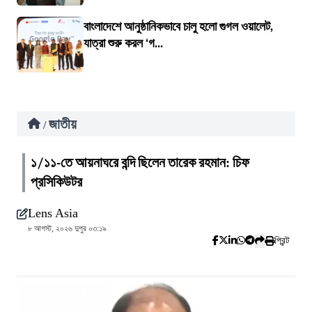
বাংলাদেশে আনুষ্ঠানিকভাবে চালু হলো গুগল ওয়ালেট,
যাত্রা শুরু করল ‘গ...
জাতীয়
/
১/১১-তে আয়নাঘরে বন্দি ছিলেন তারেক রহমান: চিফ
প্রসিকিউটর
Lens Asia
৮ আগস্ট, ২০২৬ দুপুর ০৩:১৯
প্রিন্ট