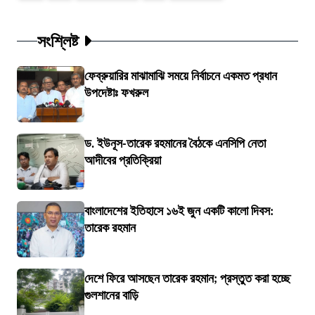
সংশ্লিষ্ট
ফেব্রুয়ারির মাঝামাঝি সময়ে নির্বাচনে একমত প্রধান
উপদেষ্টাঃ ফখরুল
ড. ইউনূস-তারেক রহমানের বৈঠকে এনসিপি নেতা
আদীবের প্রতিক্রিয়া
বাংলাদেশের ইতিহাসে ১৬ই জুন একটি কালো দিবস:
তারেক রহমান
দেশে ফিরে আসছেন তারেক রহমান; প্রস্তুত করা হচ্ছে
গুলশানের বাড়ি