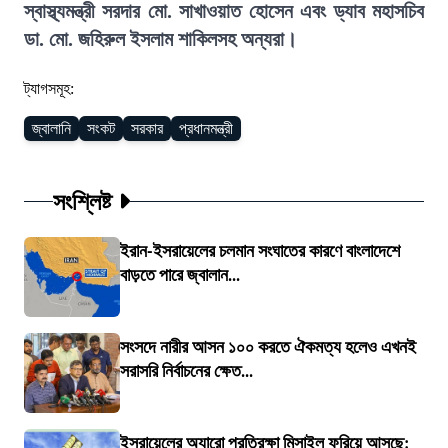
স্বাস্থ্যমন্ত্রী সরদার মো. সাখাওয়াত হোসেন এবং ড্যাব মহাসচিব
ডা. মো. জহিরুল ইসলাম শাকিলসহ অন্যরা।
ট্যাগসমূহ:
জ্বালানি
সংকট
সরকার
প্রধানমন্ত্রী
সংশ্লিষ্ট
ইরান-ইসরায়েলের চলমান সংঘাতের কারণে বাংলাদেশে
বাড়তে পারে জ্বালান...
সংসদে নারীর আসন ১০০ করতে ঐকমত্য হলেও এখনই
সরাসরি নির্বাচনের ক্ষেত...
ইসরায়েলের অ্যারো প্রতিরক্ষা মিসাইল ফুরিয়ে আসছে: