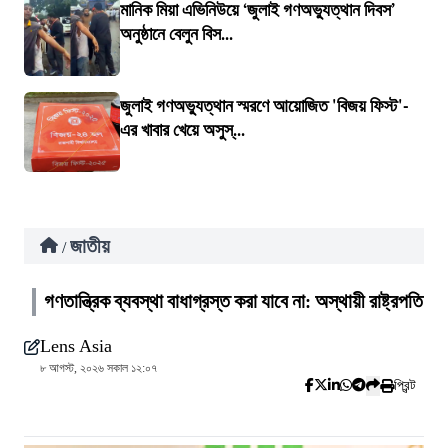
মানিক মিয়া এভিনিউয়ে ‘জুলাই গণঅভ্যুত্থান দিবস’
অনুষ্ঠানে বেলুন বিস...
জুলাই গণঅভ্যুত্থান স্মরণে আয়োজিত 'বিজয় ফিস্ট'-
এর খাবার খেয়ে অসুস্...
জাতীয়
/
গণতান্ত্রিক ব্যবস্থা বাধাগ্রস্ত করা যাবে না: অস্থায়ী রাষ্ট্রপতি
Lens Asia
৮ আগস্ট, ২০২৬ সকাল ১২:০৭
প্রিন্ট