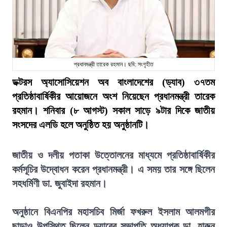
প্রধানমন্ত্রী তারেক রহমান। ছবি: সংগৃহীত
ডক্টরস অ্যাসোসিয়েশন অব বাংলাদেশের (ড্যাব) ৩৭তম
প্রতিষ্ঠাবার্ষিকীর আয়োজনে অংশ নিয়েছেন প্রধানমন্ত্রী তারেক
রহমান। শনিবার (৮ আগস্ট) সকাল সাড়ে ৯টার দিকে জাতীয়
সংসদের এলডি হলে অনুষ্ঠিত হয় অনুষ্ঠানটি।
জাতীয় ও দলীয় পতাকা উত্তোলনের মাধ্যমে প্রতিষ্ঠাবার্ষিকীর
কর্মসূচির উদ্বোধন করেন প্রধানমন্ত্রী। এ সময় তার সঙ্গে ছিলেন
সহধর্মিণী ডা. জুবাইদা রহমান।
অনুষ্ঠানে বিএনপির মহাসচিব মির্জা ফখরুল ইসলাম আলমগীর
ছাড়াও উপস্থিত ছিলেন ড্যাবের সভাপতি অধ্যাপক ডা. হারুন