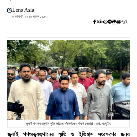
Lens Asia
৮ আগস্ট, ২০২৬ সকাল ১১:৫২
প্রিন্ট
জুলাই গণঅভ্যুত্থান স্মৃতি জাদুঘর পরিদর্শনে এনসিপি নেতারা। ছবি: সংগৃহীত
জুলাই গণঅভ্যুত্থানের স্মৃতি ও ইতিহাস সংরক্ষণের জন্য