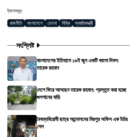
ট্যাগসমূহ:
রাজনীতি
বাংলাদেশে
চেতনা
বিক্রি
স্বরাষ্ট্রমন্ত্রী
সংশ্লিষ্ট
বাংলাদেশের ইতিহাসে ১৬ই জুন একটি কালো দিবস:
তারেক রহমান
দেশে ফিরে আসছেন তারেক রহমান; প্রস্তুত করা হচ্ছে
গুলশানের বাড়ি
বৈষম্যবিরোধী ছাত্র আন্দোলনের মিরপুর অফিস এক টর্চার
সেল