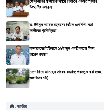
ফেব্রুয়ারির মাঝামাঝি সময়ে নির্বাচনে একমত প্রধান
উপদেষ্টাঃ ফখরুল
ড. ইউনূস-তারেক রহমানের বৈঠকে এনসিপি নেতা
আদীবের প্রতিক্রিয়া
বাংলাদেশের ইতিহাসে ১৬ই জুন একটি কালো দিবস:
তারেক রহমান
দেশে ফিরে আসছেন তারেক রহমান; প্রস্তুত করা হচ্ছে
গুলশানের বাড়ি
জাতীয়
/