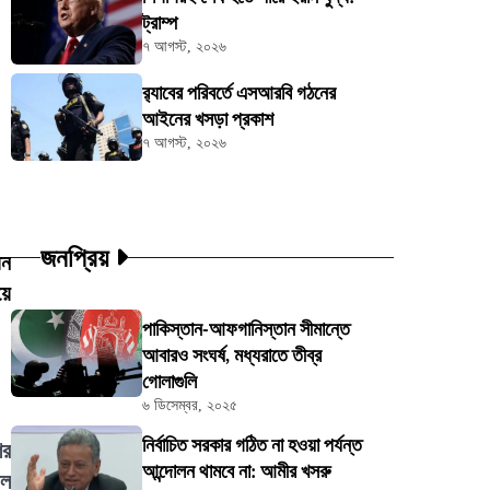
ট্রাম্প
৭ আগস্ট, ২০২৬
র‍্যাবের পরিবর্তে এসআরবি গঠনের
আইনের খসড়া প্রকাশ
৭ আগস্ট, ২০২৬
জনপ্রিয়
য়ন
য়ে
পাকিস্তান-আফগানিস্তান সীমান্তে
আবারও সংঘর্ষ, মধ্যরাতে তীব্র
গোলাগুলি
৬ ডিসেম্বর, ২০২৫
নির্বাচিত সরকার গঠিত না হওয়া পর্যন্ত
ের
আন্দোলন থামবে না: আমীর খসরু
াল