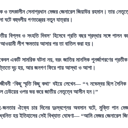
োষক ও তৎকালীন সেনাপ্রধান মেজর জেনারেল জিয়াউর রহমান। তার নেতৃত্
া ঘটে বহুদলীয় গণতন্ত্রের নতুন যাত্রার।
য় বিপ্লব ও সংহতি দিবস’ হিসেবে প্রতি বছর শ্রদ্ধার সঙ্গে পালন ক
 আওয়ামী লীগ ক্ষমতায় আসার পর তা বাতিল করা হয়।
কেবল একটি সামরিক ঘটনা নয়, বরং জাতির মানসিক পুনর্জাগরণের প্রতী
 ভিত্তিতে দৃঢ় হয়, আর জনগণ ফিরে পায় আস্থা ও আশা।
্মজীবনী ‘কিছু স্মৃতি কিছু কথা’ বইয়ে লেখেন— “৭ নভেম্বর ছিল সৈনিক
তাল ঢেউয়ের ওপর ভর করে জাতীয় নেতৃত্বে আসীন হন।”
ি-জনতার ঐক্যে চার দিনের দুঃস্বপ্নের অবসান ঘটে, মুক্তি পান মে
ধ্বনিত হয় ইতিহাসের সেই বিখ্যাত ঘোষণা— “আমি মেজর জেনারেল জি