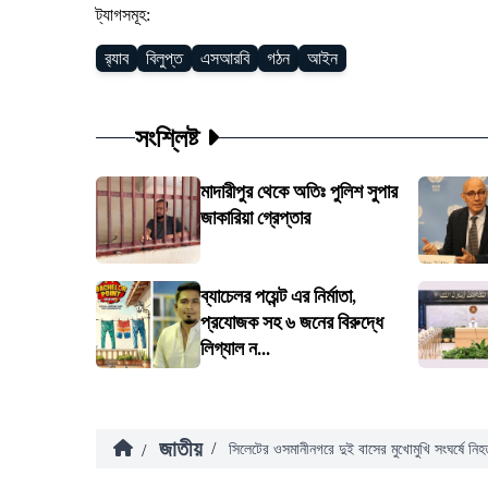
ট্যাগসমূহ:
র‍্যাব
বিলুপ্ত
এসআরবি
গঠন
আইন
সংশ্লিষ্ট
মাদারীপুর থেকে অতিঃ পুলিশ সুপার
জাকারিয়া গ্রেপ্তার
ব্যাচেলর পয়েন্ট এর নির্মাতা,
প্রযোজক সহ ৬ জনের বিরুদ্ধে
লিগ্যাল ন...
জাতীয়
/
/
সিলেটের ওসমানীনগরে দুই বাসের মুখোমুখি সংঘর্ষে নি