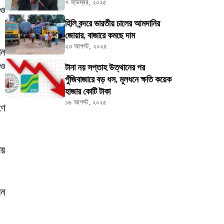
৭ নভেম্বর, ২০২৫
 ও
হিলি বন্দরে ভারতীয় চালের আমদানির
জোয়ার, বাজারে কমছে দাম
২৩ আগস্ট, ২০২৫
েন
 ও
টানা নয় সপ্তাহ উত্থানের পর
পুঁজিবাজারে বড় ধস, মূলধনে ক্ষতি কয়েক
হাজার কোটি টাকা
১৬ আগস্ট, ২০২৫
ণে
ায়
য়ন