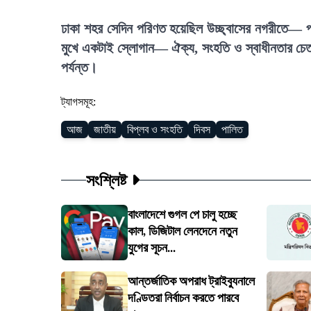
ঢাকা শহর সেদিন পরিণত হয়েছিল উচ্ছ্বাসের নগরীতে— প
মুখে একটাই স্লোগান— ঐক্য, সংহতি ও স্বাধীনতার চেত
পর্যন্ত।
ট্যাগসমূহ:
আজ
জাতীয়
বিপ্লব ও সংহতি
দিবস
পালিত
সংশ্লিষ্ট
বাংলাদেশে গুগল পে চালু হচ্ছে
কাল, ডিজিটাল লেনদেনে নতুন
যুগের সূচন...
আন্তর্জাতিক অপরাধ ট্রাইব্যুনালে
দণ্ডিতরা নির্বাচন করতে পারবে