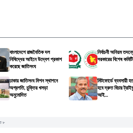
বাংলাদেশে রাজনৈতিক দল
নির্বাচনী অনিয়ম তদন্তে
নিষিদ্ধের আইনে উদ্বেগ প্রকাশ
সরকারের বিশেষ কমিট
করেছে জাতিসংঘ
ঢাকায় জাতিসংঘ মিশন স্থাপনে
মিটফোর্ডে ব্যবসায়ী হত
অগ্রগতি, চুক্তির খসড়া
হবে দ্রুত বিচার ট্রাইব
অনুমোদিত
আই...
হত ৮