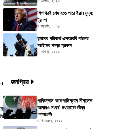
৭ আগস্ট, ২০২৬
শিগগিরই শেষ হতে পারে ইরান যুদ্ধ:
ট্রাম্প
৭ আগস্ট, ২০২৬
র‍্যাবের পরিবর্তে এসআরবি গঠনের
আইনের খসড়া প্রকাশ
৭ আগস্ট, ২০২৬
জনপ্রিয়
নে
পাকিস্তান-আফগানিস্তান সীমান্তে
আবারও সংঘর্ষ, মধ্যরাতে তীব্র
ীর
গোলাগুলি
তি
৬ ডিসেম্বর, ২০২৫