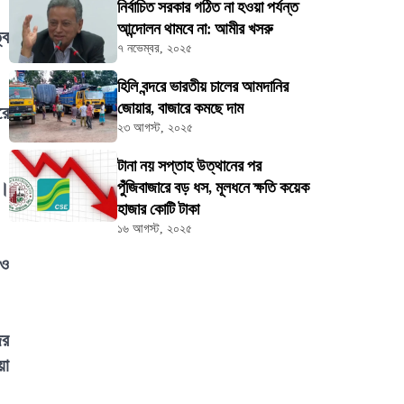
নির্বাচিত সরকার গঠিত না হওয়া পর্যন্ত
আন্দোলন থামবে না: আমীর খসরু
বে
৭ নভেম্বর, ২০২৫
হিলি বন্দরে ভারতীয় চালের আমদানির
জোয়ার, বাজারে কমছে দাম
রে
২৩ আগস্ট, ২০২৫
টানা নয় সপ্তাহ উত্থানের পর
ক।
পুঁজিবাজারে বড় ধস, মূলধনে ক্ষতি কয়েক
হাজার কোটি টাকা
১৬ আগস্ট, ২০২৫
 ও
জর
য়া