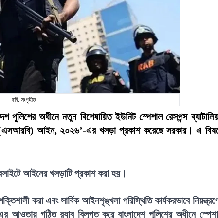
ছবি: সংগৃহীত
লাদেশ পুলিশের অধীনে নতুন বিশেষায়িত ইউনিট স্পেশাল রেসপন্স ব্যাটালি
লিয়ন (এসআরবি) আইন, ২০২৬’-এর খসড়া প্রকাশ করেছে সরকার। এ বিষ
 ওয়েবসাইটে আইনের খসড়াটি প্রকাশ করা হয়।
তিশালী করা এবং সার্বিক আইনশৃঙ্খলা পরিস্থিতি কার্যকরভাবে নিয়ন্ত্রণ
৯৭৯-এর আওতায় গঠিত র‍্যাব বিলুপ্ত করে বাংলাদেশ পুলিশের অধীনে স্পেশ