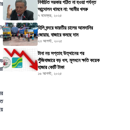
নির্বাচিত সরকার গঠিত না হওয়া পর্যন্ত
ার
আন্দোলন থামবে না: আমীর খসরু
৭ নভেম্বর, ২০২৫
নি
হিলি বন্দরে ভারতীয় চালের আমদানির
জোয়ার, বাজারে কমছে দাম
থা
২৩ আগস্ট, ২০২৫
টানা নয় সপ্তাহ উত্থানের পর
্ড
পুঁজিবাজারে বড় ধস, মূলধনে ক্ষতি কয়েক
হাজার কোটি টাকা
রা
১৬ আগস্ট, ২০২৫
ের
িত
য়ে