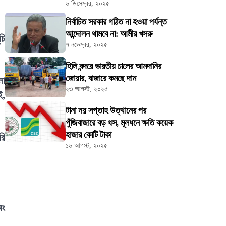
৬ ডিসেম্বর, ২০২৫
নির্বাচিত সরকার গঠিত না হওয়া পর্যন্ত
আন্দোলন থামবে না: আমীর খসরু
চি
৭ নভেম্বর, ২০২৫
হিলি বন্দরে ভারতীয় চালের আমদানির
জোয়ার, বাজারে কমছে দাম
লো
২৩ আগস্ট, ২০২৫
ই,
টানা নয় সপ্তাহ উত্থানের পর
পুঁজিবাজারে বড় ধস, মূলধনে ক্ষতি কয়েক
হাজার কোটি টাকা
রি
১৬ আগস্ট, ২০২৫
বং