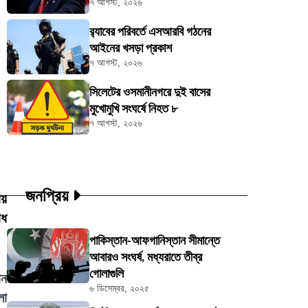
৭ আগস্ট, ২০২৬
র‍্যাবের পরিবর্তে এসআরবি গঠনের
আইনের খসড়া প্রকাশ
৭ আগস্ট, ২০২৬
সিলেটের ওসমানীনগরে দুই বাসের
মুখোমুখি সংঘর্ষে নিহত ৮
৭ আগস্ট, ২০২৬
জনপ্রিয়
ায়
োধ
পাকিস্তান-আফগানিস্তান সীমান্তে
আবারও সংঘর্ষ, মধ্যরাতে তীব্র
গোলাগুলি
ান
৬ ডিসেম্বর, ২০২৫
লা