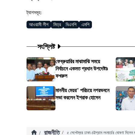
ট্যাগসমূহ:
আওয়ামী লীগ
মিত্র
বিএনপি
এমপি
সংশ্লিষ্ট
ফেব্রুয়ারির মাঝামাঝি সময়ে
নির্বাচনে একমত প্রধান উপদেষ্টাঃ
ফখরুল
মাননীয় মেয়র" পরিচয়ে নগরভবনে
সভা করলেন ইশরাক হোসেন
রাজনীতি
/
/
৫ সেপ্টেম্বর ঢাকা-চট্টগ্রাম লংমার্চের ঘোষণা দিলে