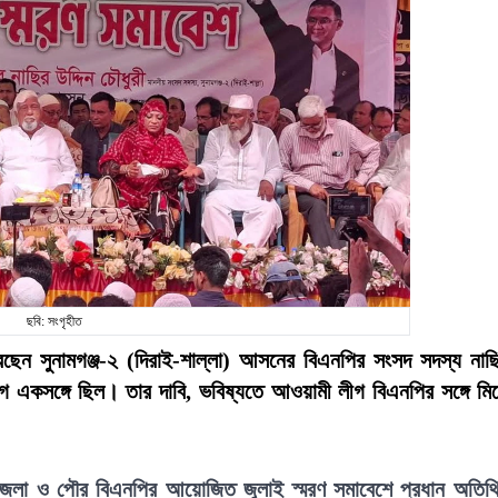
ছবি: সংগৃহীত
েছেন সুনামগঞ্জ-২ (দিরাই-শাল্লা) আসনের বিএনপির সংসদ সদস্য নাছ
ীগ একসঙ্গে ছিল। তার দাবি, ভবিষ্যতে আওয়ামী লীগ বিএনপির সঙ্গে মি
 উপজেলা ও পৌর বিএনপির আয়োজিত জুলাই স্মরণ সমাবেশে প্রধান অতিথ