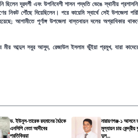
িনি ছিলেন দূরদর্শী এবং উপনিবেশী শাসন পদ্ধতি ভেঙে স্থানীয় প্রশাসন
ের নিকট পৌঁছে দিয়েছিলেন। পরে কায়েমি স্বার্থে সেই উপজেলা পরি
ল হয়েছে; আগামীতে পূর্ণাঙ্গ উপজেলা বাস্তবায়ন দলের অগ্রাধিকার থাকব
য মীর আব্দুস সবুর আসুদ, রেজাউল ইসলাম ভুঁইয়া প্রমুখ, যারা কাদের
ড. ইউনূস-তারেক রহমানের বৈঠকে
নারায়ণগঞ্জ-১ আসনে ত
এনসিপি নেতা আদীবের
মূল্যায়ন চায় কেন্দ্রীয়
প্রতিক্রিয়া
দুল...