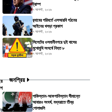
ট্রাম্প
৭ আগস্ট, ২০২৬
র‍্যাবের পরিবর্তে এসআরবি গঠনের
আইনের খসড়া প্রকাশ
৭ আগস্ট, ২০২৬
সিলেটের ওসমানীনগরে দুই বাসের
মুখোমুখি সংঘর্ষে নিহত ৮
৭ আগস্ট, ২০২৬
জনপ্রিয়
ির
শে
পাকিস্তান-আফগানিস্তান সীমান্তে
আবারও সংঘর্ষ, মধ্যরাতে তীব্র
গোলাগুলি
ির