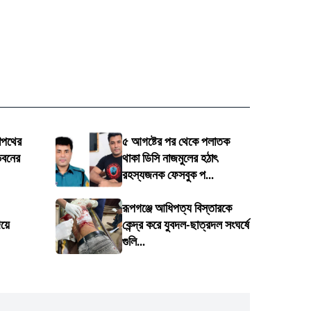
শপথের
৫ আগষ্টের পর থেকে পলাতক
ভবনের
থাকা ডিসি নাজমুলের হঠাৎ
রহস্যজনক ফেসবুক প...
রূপগঞ্জে আধিপত্য বিস্তারকে
য়ে
কেন্দ্র করে যুবদল-ছাত্রদল সংঘর্ষে
গুলি...