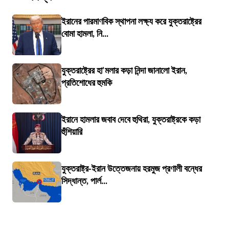
ইরানের পারমাণবিক স্থাপনা লক্ষ্য করে যুক্তরাষ্ট্রের
বোমা হামলা, নি...
যুক্তরাষ্ট্রের হা'মলার কড়া নিন্দা জানালো ইরান,
প্রতিশোধের হুমকি
ইরানে হামলার জবাব দেবে হুথিরা, যুক্তরাষ্ট্রকে কড়া
হুঁশিয়ারি
যুক্তরাষ্ট্র-ইরান উত্তেজনায় হরমুজ প্রণালী বন্ধের
সিদ্ধান্ত, পার্ল...