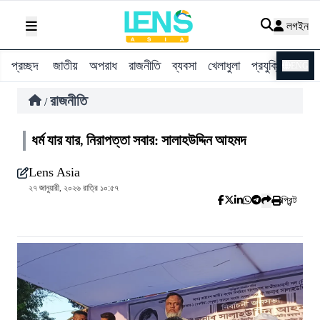
লগইন
প্রচ্ছদ
জাতীয়
অপরাধ
রাজনীতি
ব্যবসা
খেলাধুলা
প্রযুক্তি
বিশ্ব
ENG
রাজনীতি
/
ধর্ম যার যার, নিরাপত্তা সবার: সালাহউদ্দিন আহমদ
Lens Asia
২৭ জানুয়ারী, ২০২৬ রাত্রি ১০:৫৭
প্রিন্ট