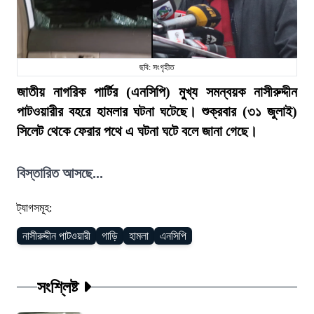
ছবি: সংগৃহীত
জাতীয় নাগরিক পার্টির (এনসিপি) মুখ্য সমন্বয়ক নাসীরুদ্দীন
পাটওয়ারীর বহরে হামলার ঘটনা ঘটেছে। শুক্রবার (৩১ জুলাই)
সিলেট থেকে ফেরার পথে এ ঘটনা ঘটে বলে জানা গেছে।
বিস্তারিত আসছে...
ট্যাগসমূহ:
নাসীরুদ্দীন পাটওয়ারী
গাড়ি
হামলা
এনসিপি
সংশ্লিষ্ট