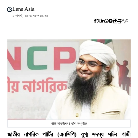
Lens Asia
১ আগস্ট, ২০২৬ সকাল ০৯:১০
প্রিন্ট
গাজী সালাউদ্দিন। ছবি: সংগৃহীত
জাতীয় নাগরিক পার্টির (এনসিপি) যুগ্ম সদস্য সচিব গাজী