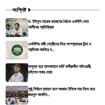
সংশ্লিষ্ট
ড. ইউনূস-তারেক রহমানের বৈঠকে এনসিপি নেতা
আদীবের প্রতিক্রিয়া
এনসিপির নারী নেত্রীদের নিয়ে অপপ্রচারের নিন্দা ও
প্রতিবাদ জানিয়ে ব...
অসুস্থ হয়ে হাসপাতালে ভর্তি নাসীরুদ্দীন পাটওয়ারী,
চাইলেন সবার দোয়া
সুষ্ঠু নির্বাচন ব্যাহত হলে সরকার-ইসিকে দায় নিতে হবে:
জয়নুল আবদিন...