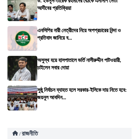
ড. ইউনূস-তারেক রহমানের বৈঠকে এনসিপি নেতা
আদীবের প্রতিক্রিয়া
এনসিপির নারী নেত্রীদের নিয়ে অপপ্রচারের নিন্দা ও
প্রতিবাদ জানিয়ে ব...
অসুস্থ হয়ে হাসপাতালে ভর্তি নাসীরুদ্দীন পাটওয়ারী,
চাইলেন সবার দোয়া
সুষ্ঠু নির্বাচন ব্যাহত হলে সরকার-ইসিকে দায় নিতে হবে:
জয়নুল আবদিন...
রাজনীতি
/