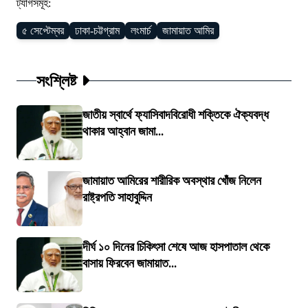
ট্যাগসমূহ:
৫ সেপ্টেম্বর
ঢাকা-চট্টগ্রাম
লংমার্চ
জামায়াত আমির
সংশ্লিষ্ট
জাতীয় স্বার্থে ফ্যাসিবাদবিরোধী শক্তিকে ঐক্যবদ্ধ
থাকার আহ্বান জামা...
জামায়াত আমিরের শারীরিক অবস্থার খোঁজ নিলেন
রাষ্ট্রপতি সাহাবুদ্দিন
দীর্ঘ ১০ দিনের চিকিৎসা শেষে আজ হাসপাতাল থেকে
বাসায় ফিরবেন জামায়াত...