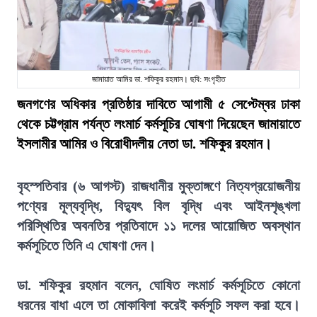
জামায়াত আমির ডা. শফিকুর রহমান। ছবি: সংগৃহীত
জনগণের অধিকার প্রতিষ্ঠার দাবিতে আগামী ৫ সেপ্টেম্বর ঢাকা
থেকে চট্টগ্রাম পর্যন্ত লংমার্চ কর্মসূচির ঘোষণা দিয়েছেন জামায়াতে
ইসলামীর আমির ও বিরোধীদলীয় নেতা ডা. শফিকুর রহমান।
বৃহস্পতিবার (৬ আগস্ট) রাজধানীর মুক্তাঙ্গণে নিত্যপ্রয়োজনীয়
পণ্যের মূল্যবৃদ্ধি, বিদ্যুৎ বিল বৃদ্ধি এবং আইনশৃঙ্খলা
পরিস্থিতির অবনতির প্রতিবাদে ১১ দলের আয়োজিত অবস্থান
কর্মসূচিতে তিনি এ ঘোষণা দেন।
ডা. শফিকুর রহমান বলেন, ঘোষিত লংমার্চ কর্মসূচিতে কোনো
ধরনের বাধা এলে তা মোকাবিলা করেই কর্মসূচি সফল করা হবে।