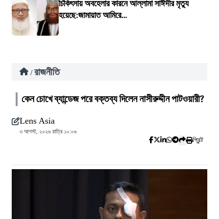
চিকিৎসায় অবহেলার কারনে আল্লামা সাঈদীর মৃত্যু
হয়েছে:জামায়াত আমিরে...
রাজনীতি
/
কেন চোখে ব্যান্ডেজ পরে বক্তব্য দিলেন নাসীরুদ্দীন পাটওয়ারী?
Lens Asia
৩ আগস্ট, ২০২৬ রাত্রি ১০:০৬
প্রিন্ট