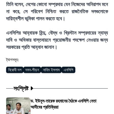
তিনি বলেন, দেশের কোনো সম্প্রদায় যেন নিজেদের অনিরাপদ মনে
না করে, সে পরিবেশ নিশ্চিত করতে রাজনৈতিক দলগুলোকে
দায়িত্বশীল ভূমিকা পালন করতে হবে।
এনসিপির আহ্বায়ক হিন্দু, বৌদ্ধ ও খ্রিস্টান সম্প্রদায়ের ন্যায্য
দাবি ও অধিকার বাস্তবায়নে প্রয়োজনীয় পদক্ষেপ নেওয়ার জন্য
সরকারের প্রতি আহ্বান জানান।
ট্যাগসমূহ:
বিরোধী দল
দমন-পীড়ন
নাহিদ ইসলাম
এনসিপি
সংশ্লিষ্ট
ড. ইউনূস-তারেক রহমানের বৈঠকে এনসিপি নেতা
আদীবের প্রতিক্রিয়া