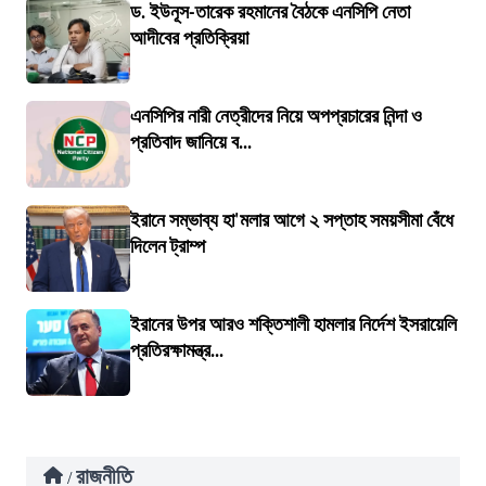
ড. ইউনূস-তারেক রহমানের বৈঠকে এনসিপি নেতা
আদীবের প্রতিক্রিয়া
এনসিপির নারী নেত্রীদের নিয়ে অপপ্রচারের নিন্দা ও
প্রতিবাদ জানিয়ে ব...
ইরানে সম্ভাব্য হা'মলার আগে ২ সপ্তাহ সময়সীমা বেঁধে
দিলেন ট্রাম্প
ইরানের উপর আরও শক্তিশালী হামলার নির্দেশ ইসরায়েলি
প্রতিরক্ষামন্ত্র...
রাজনীতি
/