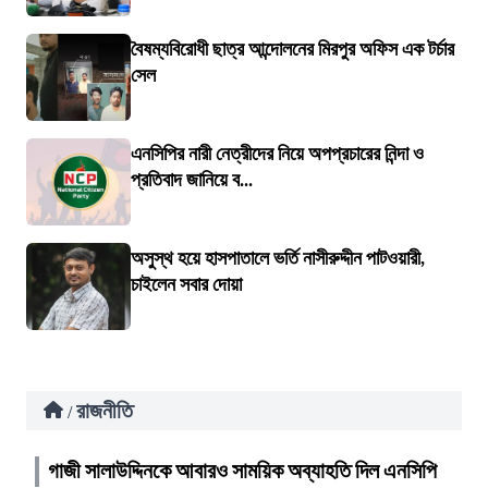
বৈষম্যবিরোধী ছাত্র আন্দোলনের মিরপুর অফিস এক টর্চার
সেল
এনসিপির নারী নেত্রীদের নিয়ে অপপ্রচারের নিন্দা ও
প্রতিবাদ জানিয়ে ব...
অসুস্থ হয়ে হাসপাতালে ভর্তি নাসীরুদ্দীন পাটওয়ারী,
চাইলেন সবার দোয়া
রাজনীতি
/
গাজী সালাউদ্দিনকে আবারও সাময়িক অব্যাহতি দিল এনসিপি