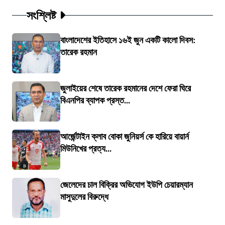
সংশ্লিষ্ট
বাংলাদেশের ইতিহাসে ১৬ই জুন একটি কালো দিবস:
তারেক রহমান
জুলাইয়ের শেষে তারেক রহমানের দেশে ফেরা ঘিরে
বিএনপির ব্যাপক প্রস্ত...
আর্জেন্টাইন ক্লাব বোকা জুনিয়র্স কে হারিয়ে বায়ার্ন
মিউনিখের প্রত্য...
জেলেদের চাল বিক্রির অভিযোগ ইউপি চেয়ারম্যান
মাসুদুলের বিরুদ্ধে