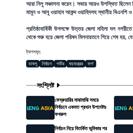
আরা নিলু সঞ্চালনা করেন। সভায় আরও উপস্থিত ছিলেন বি
মামুন ও আবু ওয়াহাব আকন্দ ওয়াহিদসহ স্থানীয় বিএনপি 
প্রতিষ্ঠাবার্ষিকী উপলক্ষে উত্তর জেলা মহিলা দল নগরীতে এ
থেকে শুরু হয়ে জেলা পরিষদ মিলনায়তনে গিয়ে শেষ হয়, য
ট্যাগসমূহ:
ডাকসু
নির্বাচন
গভীর
ষড়যন্ত্রের
ফল'
সংশ্লিষ্ট
ফেব্রুয়ারির মাঝামাঝি সময়ে
নির্বাচনে একমত প্রধান উপদেষ্টাঃ
ফখরুল
নির্বাচন নিয়ে বিতর্কিত ভূমিকার পর