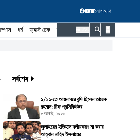
যোগাযোগ
াম্পাস
ধর্ম
ফ্যাক্ট চেক
কর্মকর্তা
ENG
সর্বশেষ
ট
১/১১-তে আয়নাঘরে বন্দি ছিলেন তারেক
রহমান: চিফ প্রসিকিউটর
৮ আগস্ট, ২০২৬
জুলাইয়ের ইতিহাস দলীয়করণ না করার
আহ্বান নাহিদ ইসলামের