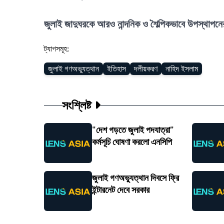
জুলাই জাদুঘরকে আরও নান্দনিক ও শৈল্পিকভাবে উপস্থাপ
ট্যাগসমূহ:
জুলাই গণঅভ্যুত্থান
ইতিহাস
দলীয়করণ
নাহিদ ইসলাম
সংশ্লিষ্ট
"দেশ গড়তে জুলাই পদযাত্রা"
কর্মসূচি ঘোষণা করলো এনসিপি
জুলাই গণঅভ্যুত্থান দিবসে ফ্রি
ইন্টারনেট দেবে সরকার