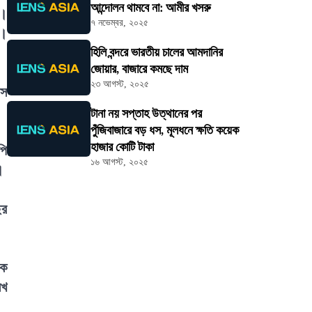
আন্দোলন থামবে না: আমীর খসরু
ন।
৭ নভেম্বর, ২০২৫
ে।
হিলি বন্দরে ভারতীয় চালের আমদানির
জোয়ার, বাজারে কমছে দাম
২৩ আগস্ট, ২০২৫
াস
টানা নয় সপ্তাহ উত্থানের পর
পুঁজিবাজারে বড় ধস, মূলধনে ক্ষতি কয়েক
হাজার কোটি টাকা
পি
১৬ আগস্ট, ২০২৫
।
ছর
কে
েখ