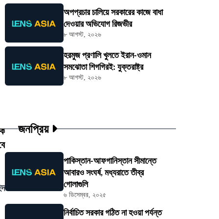
অপপ্রচার চালিয়ে সরকারের কাজে বাধা
দেওয়ার অভিযোগ রিজভীর
৮ আগস্ট, ২০২৬
হরমুজ প্রণালি খুলতে ইরান-ওমান
সমঝোতা শিগগিরই: যুক্তরাষ্ট্র
৮ আগস্ট, ২০২৬
জনপ্রিয়
িক
বে
পাকিস্তান-আফগানিস্তান সীমান্তে
আবারও সংঘর্ষ, মধ্যরাতে তীব্র
গোলাগুলি
িদ
৬ ডিসেম্বর, ২০২৫
নির্বাচিত সরকার গঠিত না হওয়া পর্যন্ত