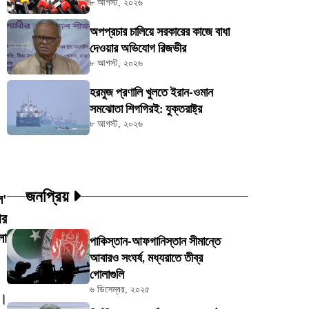
৮ আগস্ট, ২০২৬
অপপ্রচার চালিয়ে সরকারের কাজে বাধা
দেওয়ার অভিযোগ রিজভীর
৮ আগস্ট, ২০২৬
হরমুজ প্রণালি খুলতে ইরান-ওমান
সমঝোতা শিগগিরই: যুক্তরাষ্ট্র
৮ আগস্ট, ২০২৬
জনপ্রিয়
ল'
ার
লা
পাকিস্তান-আফগানিস্তান সীমান্তে
আবারও সংঘর্ষ, মধ্যরাতে তীব্র
গোলাগুলি
৬ ডিসেম্বর, ২০২৫
ে।