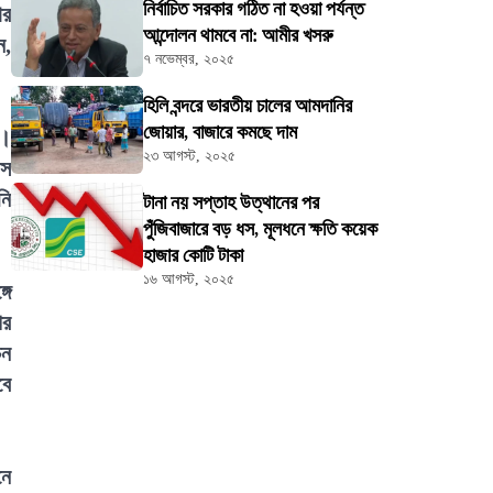
নির্বাচিত সরকার গঠিত না হওয়া পর্যন্ত
ার
আন্দোলন থামবে না: আমীর খসরু
ন,
৭ নভেম্বর, ২০২৫
হিলি বন্দরে ভারতীয় চালের আমদানির
জোয়ার, বাজারে কমছে দাম
ন।
২৩ আগস্ট, ২০২৫
্স
নি
টানা নয় সপ্তাহ উত্থানের পর
পুঁজিবাজারে বড় ধস, মূলধনে ক্ষতি কয়েক
হাজার কোটি টাকা
১৬ আগস্ট, ২০২৫
গে
পর
চন
বে
নে