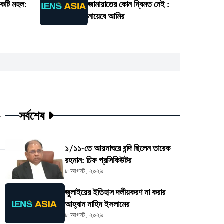
একটি মহল:
জামায়াতের কোন দ্বিমত নেই :
নায়েবে আমির
সর্বশেষ
ট
১/১১-তে আয়নাঘরে বন্দি ছিলেন তারেক
রহমান: চিফ প্রসিকিউটর
৮ আগস্ট, ২০২৬
জুলাইয়ের ইতিহাস দলীয়করণ না করার
আহ্বান নাহিদ ইসলামের
৮ আগস্ট, ২০২৬