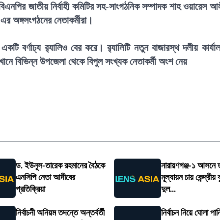
এনপির জাতীয় নির্বাহী কমিটির সহ-সাংগঠনিক সম্পাদক শাহ ওয়ারেস আ
ও এর অঙ্গসংগঠনের নেতাকর্মীরা।
কটি বর্ণাঢ্য র‍্যালিও বের করে। র‍্যালিটি নতুন বাজারস্থ দলীয় কার্যাল
েখানে বিভিন্ন উপজেলা থেকে বিপুল সংখ্যক নেতাকর্মী অংশ নেয়
ড. ইউনূস-তারেক রহমানের বৈঠকে
নারায়ণগঞ্জ-১ আসনে ত
এনসিপি নেতা আদীবের
মূল্যায়ন চায় কেন্দ্রীয়
প্রতিক্রিয়া
দুল...
নির্বাচনী অনিয়ম তদন্তে অন্তর্বর্তী
নির্বাচন নিয়ে ঘোলা পা