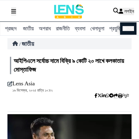
লগইন
প্রচ্ছদ
জাতীয়
অপরাধ
রাজনীতি
ব্যবসা
খেলাধুলা
প্রযুক্তি
বিশ্ব
ENG
জাতীয়
/
আইপিএলে সর্বোচ্চ দামে বিক্রি ৯ কোটি ২০ লাখে কলকাতায়
মোস্তাফিজ
Lens Asia
১৬ ডিসেম্বর, ২০২৫ রাত্রি ১০:৪২
প্রিন্ট