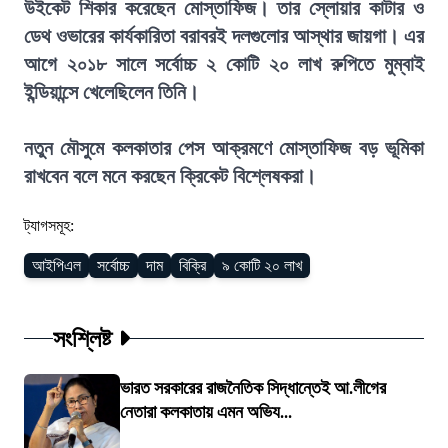
উইকেট শিকার করেছেন মোস্তাফিজ। তার স্লোয়ার কাটার ও
ডেথ ওভারের কার্যকারিতা বরাবরই দলগুলোর আস্থার জায়গা। এর
আগে ২০১৮ সালে সর্বোচ্চ ২ কোটি ২০ লাখ রুপিতে মুম্বাই
ইন্ডিয়ান্সে খেলেছিলেন তিনি।
নতুন মৌসুমে কলকাতার পেস আক্রমণে মোস্তাফিজ বড় ভূমিকা
রাখবেন বলে মনে করছেন ক্রিকেট বিশ্লেষকরা।
ট্যাগসমূহ:
আইপিএল
সর্বোচ্চ
দাম
বিক্রি
৯ কোটি ২০ লাখ
সংশ্লিষ্ট
ভারত সরকারের রাজনৈতিক সিদ্ধান্তেই আ.লীগের
নেতারা কলকাতায় এমন অভিয...