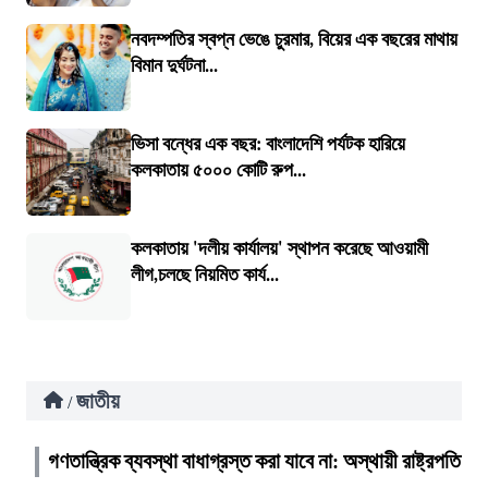
নবদম্পতির স্বপ্ন ভেঙে চুরমার, বিয়ের এক বছরের মাথায়
বিমান দুর্ঘটনা...
ভিসা বন্ধের এক বছর: বাংলাদেশি পর্যটক হারিয়ে
কলকাতায় ৫০০০ কোটি রুপ...
কলকাতায় 'দলীয় কার্যালয়' স্থাপন করেছে আওয়ামী
লীগ,চলছে নিয়মিত কার্য...
জাতীয়
/
গণতান্ত্রিক ব্যবস্থা বাধাগ্রস্ত করা যাবে না: অস্থায়ী রাষ্ট্রপতি