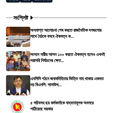
সংশ্লিষ্ট
অসমাপ্ত আলোচনা শেষ করতে রাজনৈতিক দলগুলোর
সাথে বৈঠকে বসবে ঐকমত্য ক...
সংসদে নারীর আসন ১০০ করতে ঐকমত্য হলেও এখনই
সরাসরি নির্বাচনের ক্ষেত...
এনসিসি গঠনে জবাবদিহিতার ভিত্তি নাহ থাকায় একমত
নয় বিএনপি: সালাউদ্দ...
৫ সচিবসহ ছয় কর্মকর্তাকে বাধ্যতামূলক অবসরে
পাঠিয়েছে সরকার