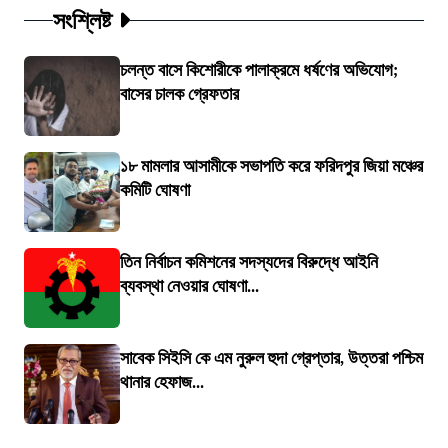
সংশ্লিষ্ট
চলন্ত বাসে কিশোরীকে পালাক্রমে ধর্ষণের অভিযোগ;
বাসের চালক গ্রেফতার
১৮ মামলার আসামীকে সভাপতি করে ফরিদপুর জিয়া মঞ্চের
কমিটি ঘোষণা
তিন নির্বাচন কমিশনের সদস্যদের বিরুদ্ধে আইনি
ব্যবস্থা নেওয়ার ঘোষণা...
সাবেক সিইসি কে এম নুরুল হুদা গ্রেপ্তার, উত্তরা পশ্চিম
থানার হেফাজ...