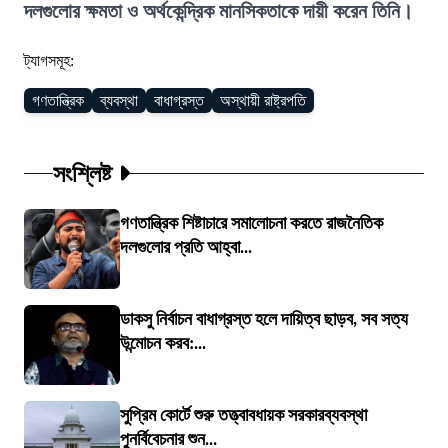
দলগুলোর ক্ষমতা ও অর্থকেন্দ্রিক মানসিকতাকে দায়ী করেন তিনি।
ট্যাগসমূহ:
গণতান্ত্রিক
ব্যবস্থা
বাধাগ্রস্ত
অস্থায়ী রাষ্ট্রপতি
সংশ্লিষ্ট
গণতান্ত্রিক শিষ্টাচারে সমালোচনা করতে রাজনৈতিক
দলগুলোর প্রতি আহ্বা...
ডাকসু নির্বাচন বাধাগ্রস্ত হলে দায়িত্ব ছাড়ব, সব সত্য
উন্মোচন করব:...
সুপ্রিম কোর্টে শুরু তত্ত্বাবধায়ক সরকারব্যবস্থা
পুনর্বিবেচনার শুন...