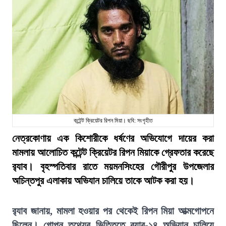
কন্টেন্ট ক্রিয়েটর রিপন মিয়া। ছবি: সংগৃহীত
নেত্রকোণায় এক কিশোরীকে ধর্ষণের অভিযোগে দায়ের করা
মামলায় আলোচিত কন্টেন্ট ক্রিয়েটর রিপন মিয়াকে গ্রেফতার করেছে
র‍্যাব। বৃহস্পতিবার রাতে ময়মনসিংহের গৌরীপুর উপজেলার
অচিন্তপুর এলাকায় অভিযান চালিয়ে তাকে আটক করা হয়।
র‍্যাব জানায়, মামলা হওয়ার পর থেকেই রিপন মিয়া আত্মগোপনে
ছিলেন। গোপন তথ্যের ভিত্তিতে র‍্যাব-১৪ অভিযান চালিয়ে