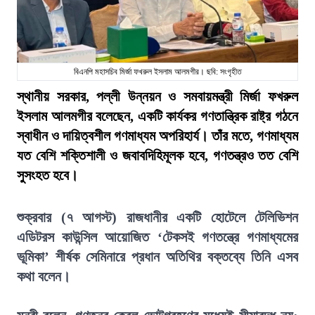
বিএনপি মহাসচিব মির্জা ফখরুল ইসলাম আলমগীর। ছবি: সংগৃহীত
স্থানীয় সরকার, পল্লী উন্নয়ন ও সমবায়মন্ত্রী মির্জা ফখরুল
ইসলাম আলমগীর বলেছেন, একটি কার্যকর গণতান্ত্রিক রাষ্ট্র গঠনে
স্বাধীন ও দায়িত্বশীল গণমাধ্যম অপরিহার্য। তাঁর মতে, গণমাধ্যম
যত বেশি শক্তিশালী ও জবাবদিহিমূলক হবে, গণতন্ত্রও তত বেশি
সুসংহত হবে।
শুক্রবার (৭ আগস্ট) রাজধানীর একটি হোটেলে টেলিভিশন
এডিটরস কাউন্সিল আয়োজিত ‘টেকসই গণতন্ত্রে গণমাধ্যমের
ভূমিকা’ শীর্ষক সেমিনারে প্রধান অতিথির বক্তব্যে তিনি এসব
কথা বলেন।