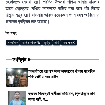
হেফাজতে নেওয়া হয়। পরদিন উত্তরা পশ্চিম থানার মামলায়
তাকে গ্রেপ্তার দেখিয়ে আদালতে হাজির করা হলে পাঁচ দিনের
রিমান্ড মঞ্জুর হয়। মামলায় আরও কয়েকজন গণমাধ্যম ও বিনোদন
জগতের ব্যক্তির নাম রয়েছে।
ট্যাগসমূহ:
সাংবাদিক
আনিস আলমগীর
মুক্তি
দাবি
অ্যামনেস্টি
সংশ্লিষ্ট
গফরগাঁওয়ে ছয় লাখ টাকা আত্মসাতের ঘটনায় সাংবাদিক
পরিচয়ধারী ৩ জন আটক
দুদকের বিরুদ্ধেই দুর্নীতির অভিযোগ, ক্লিয়ারেন্সে লাখ
টাকার দাবি: হ...