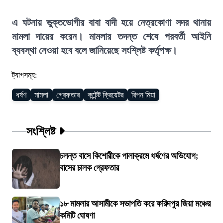
এ ঘটনায় ভুক্তভোগীর বাবা বাদী হয়ে নেত্রকোণা সদর থানায়
মামলা দায়ের করেন। মামলার তদন্ত শেষে পরবর্তী আইনি
ব্যবস্থা নেওয়া হবে বলে জানিয়েছে সংশ্লিষ্ট কর্তৃপক্ষ।
ট্যাগসমূহ:
ধর্ষণ
মামলা
গ্রেফতার
কন্টেন্ট ক্রিয়েটর
রিপন মিয়া
সংশ্লিষ্ট
চলন্ত বাসে কিশোরীকে পালাক্রমে ধর্ষণের অভিযোগ;
বাসের চালক গ্রেফতার
১৮ মামলার আসামীকে সভাপতি করে ফরিদপুর জিয়া মঞ্চের
কমিটি ঘোষণা