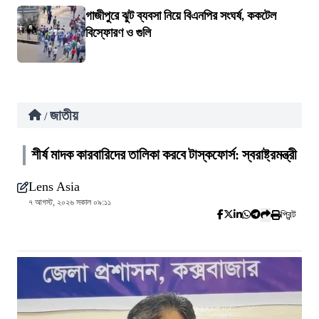
গাজীপুরে ঝুট ব্যবসা নিয়ে বিএনপির সংঘর্ষ, ককটেল
বিস্ফোরণ ও গুলি
জাতীয়
/
শীর্ষ মাদক কারবারিদের তালিকা করবে টাস্কফোর্স: স্বরাষ্ট্রমন্ত্রী
Lens Asia
৭ আগস্ট, ২০২৬ সকাল ০৯:১১
প্রিন্ট