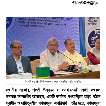
প্রিন্ট
বিএনপি মহাসচিব মির্জা ফখরুল ইসলাম আলমগীর। ছবি: সংগৃহীত
স্থানীয় সরকার, পল্লী উন্নয়ন ও সমবায়মন্ত্রী মির্জা ফখরুল
ইসলাম আলমগীর বলেছেন, একটি কার্যকর গণতান্ত্রিক রাষ্ট্র গঠনে
স্বাধীন ও দায়িত্বশীল গণমাধ্যম অপরিহার্য। তাঁর মতে, গণমাধ্যম