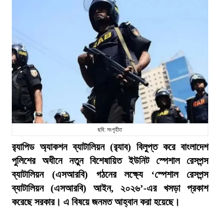
ছবি: সংগৃহীত
র‍্যাপিড অ্যাকশন ব্যাটালিয়ন (র‍্যাব) বিলুপ্ত করে বাংলাদেশ
পুলিশের অধীনে নতুন বিশেষায়িত ইউনিট স্পেশাল রেসপন্স
ব্যাটালিয়ন (এসআরবি) গঠনের লক্ষ্যে ‘স্পেশাল রেসপন্স
ব্যাটালিয়ন (এসআরবি) আইন, ২০২৬’-এর খসড়া প্রকাশ
করেছে সরকার। এ বিষয়ে জনমত আহ্বান করা হয়েছে।