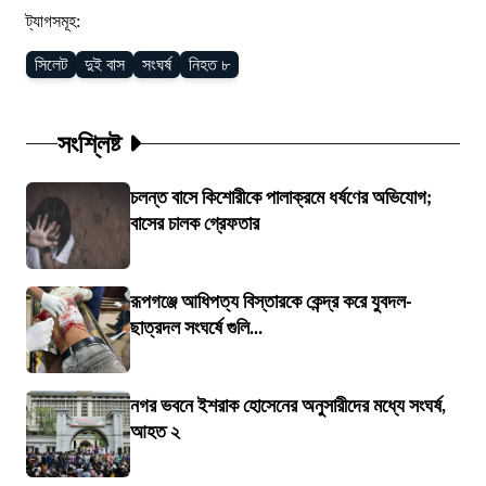
ট্যাগসমূহ:
সিলেট
দুই বাস
সংঘর্ষ
নিহত ৮
সংশ্লিষ্ট
চলন্ত বাসে কিশোরীকে পালাক্রমে ধর্ষণের অভিযোগ;
বাসের চালক গ্রেফতার
রূপগঞ্জে আধিপত্য বিস্তারকে কেন্দ্র করে যুবদল-
ছাত্রদল সংঘর্ষে গুলি...
নগর ভবনে ইশরাক হোসেনের অনুসারীদের মধ্যে সংঘর্ষ,
আহত ২