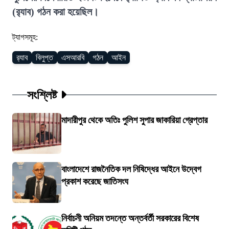
(র‍্যাব) গঠন করা হয়েছিল।
ট্যাগসমূহ:
র‍্যাব
বিলুপ্ত
এসআরবি
গঠন
আইন
সংশ্লিষ্ট
মাদারীপুর থেকে অতিঃ পুলিশ সুপার জাকারিয়া গ্রেপ্তার
বাংলাদেশে রাজনৈতিক দল নিষিদ্ধের আইনে উদ্বেগ
প্রকাশ করেছে জাতিসংঘ
নির্বাচনী অনিয়ম তদন্তে অন্তর্বর্তী সরকারের বিশেষ