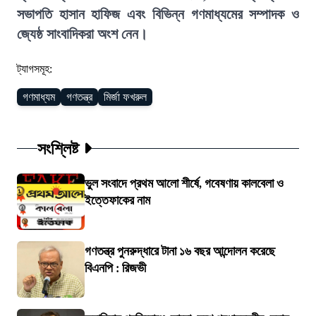
সভাপতি হাসান হাফিজ এবং বিভিন্ন গণমাধ্যমের সম্পাদক ও
জ্যেষ্ঠ সাংবাদিকরা অংশ নেন।
ট্যাগসমূহ:
গণমাধ্যম
গণতন্ত্র
মির্জা ফখরুল
সংশ্লিষ্ট
ভুল সংবাদে প্রথম আলো শীর্ষে, গবেষণায় কালবেলা ও
ইত্তেফাকের নাম
গণতন্ত্র পুনরুদ্ধারে টানা ১৬ বছর আন্দোলন করেছে
বিএনপি : রিজভী