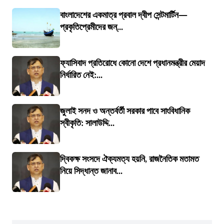
বাংলাদেশের একমাত্র প্রবাল দ্বীপ সেন্টমার্টিন—
প্রকৃতিপ্রেমীদের জন্...
ফ্যাসিবাদ প্রতিরোধে কোনো দেশে প্রধানমন্ত্রীর মেয়াদ
নির্ধারিত নেই:...
জুলাই সনদ ও অন্তর্বর্তী সরকার পাবে সাংবিধানিক
স্বীকৃতি: সালাউদ্দি...
দ্বিকক্ষ সংসদে ঐক্যমত্য হয়নি, রাজনৈতিক মতামত
নিয়ে সিদ্ধান্ত জানাব...