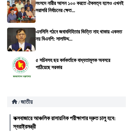
সংসদে নারীর আসন ১০০ করতে ঐকমত্য হলেও এখনই
সরাসরি নির্বাচনের ক্ষেত...
এনসিসি গঠনে জবাবদিহিতার ভিত্তি নাহ থাকায় একমত
নয় বিএনপি: সালাউদ্দ...
৫ সচিবসহ ছয় কর্মকর্তাকে বাধ্যতামূলক অবসরে
পাঠিয়েছে সরকার
জাতীয়
/
কক্সবাজারে আঞ্চলিক রাসায়নিক পরীক্ষাগার দ্রুত চালু হবে:
স্বরাষ্ট্রমন্ত্রী