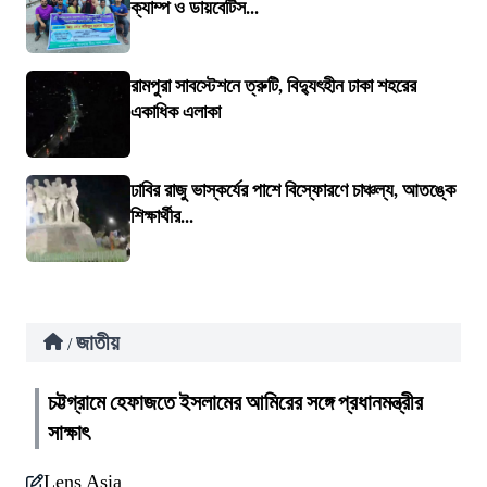
ক্যাম্প ও ডায়বেটিস...
রামপুরা সাবস্টেশনে ত্রুটি, বিদ্যুৎহীন ঢাকা শহরের
একাধিক এলাকা
ঢাবির রাজু ভাস্কর্যের পাশে বিস্ফোরণে চাঞ্চল্য, আতঙ্কে
শিক্ষার্থীর...
জাতীয়
/
চট্টগ্রামে হেফাজতে ইসলামের আমিরের সঙ্গে প্রধানমন্ত্রীর
সাক্ষাৎ
Lens Asia