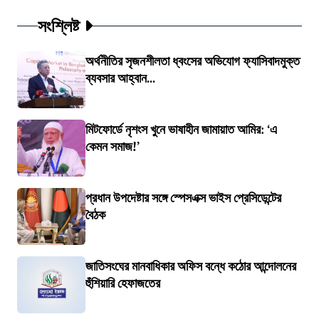
সংশ্লিষ্ট
অর্থনীতির সৃজনশীলতা ধ্বংসের অভিযোগ ফ্যাসিবাদমুক্ত
ব্যবসার আহ্বান...
মিটফোর্ডে নৃশংস খুনে ভাষাহীন জামায়াত আমির: ‘এ
কেমন সমাজ!’
প্রধান উপদেষ্টার সঙ্গে স্পেসএক্স ভাইস প্রেসিডেন্টের
বৈঠক
জাতিসংঘের মানবাধিকার অফিস বন্ধে কঠোর আন্দোলনের
হুঁশিয়ারি হেফাজতের