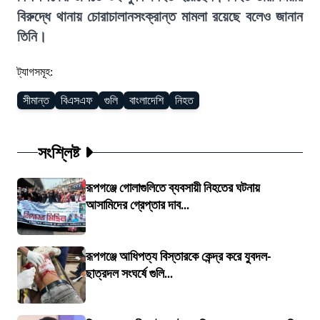
বিরুদ্ধে থানায় চোরাচালানসংক্রান্ত মামলা রয়েছে বলেও জানান
তিনি।
ট্যাগসমূহ:
সীমান্ত
বিএসএফ
গুলি
বাংলাদেশি
নিহত
সংশ্লিষ্ট
রূপগঞ্জে গোলাগুলিতে ব্যবসায়ী নিহতের ঘটনায়
আসামিদের গ্রেপ্তার দাব...
রূপগঞ্জে আধিপত্য বিস্তারকে কেন্দ্র করে যুবদল-
ছাত্রদল সংঘর্ষে গুলি...