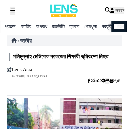
লগইন
প্রচ্ছদ
জাতীয়
অপরাধ
রাজনীতি
ব্যবসা
খেলাধুলা
প্রযুক্তি
বিশ্ব
ENG
জাতীয়
/
সলিমুল্লাহ মেডিকেল কলেজের শিক্ষার্থী ভূমিকম্পে নিহত
Lens Asia
২১ নভেম্বর, ২০২৫ দুপুর ০৩:১৫
প্রিন্ট