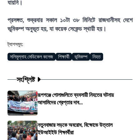
যায়নি।
প্রসঙ্গত, শুক্রবার সকাল ১০টা ৩৮ মিনিটে রাজধানীসহ দেশে
ভূমিকম্প অনুভূত হয়, যা কয়েক সেকেন্ড স্থায়ী হয়।
ট্যাগসমূহ:
সলিমুল্লাহ মেডিকেল কলেজ
শিক্ষার্থী
ভূমিকম্প
নিহত
সংশ্লিষ্ট
রূপগঞ্জে গোলাগুলিতে ব্যবসায়ী নিহতের ঘটনায়
আসামিদের গ্রেপ্তার দাব...
নতুনবাজার সড়কে অবরোধ, বিক্ষোভে উত্তাল
ইউআইইউ শিক্ষার্থীরা