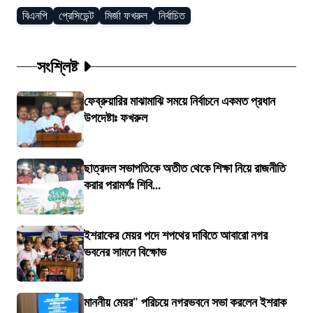
বিএনপি
প্রেসিডেন্ট
মির্জা ফখরুল
নির্বাচিত
সংশ্লিষ্ট
ফেব্রুয়ারির মাঝামাঝি সময়ে নির্বাচনে একমত প্রধান
উপদেষ্টাঃ ফখরুল
ছাত্রদল সভাপতিকে অতীত থেকে শিক্ষা নিয়ে রাজনীতি
করার পরামর্শঃ শিবি...
ইশরাকের মেয়র পদে শপথের দাবিতে আবারো নগর
ভবনের সামনে বিক্ষোভ
মাননীয় মেয়র" পরিচয়ে নগরভবনে সভা করলেন ইশরাক