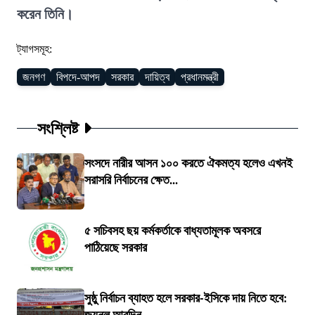
করেন তিনি।
ট্যাগসমূহ:
জনগণ
বিপদে-আপদ
সরকার
দায়িত্ব
প্রধানমন্ত্রী
সংশ্লিষ্ট
সংসদে নারীর আসন ১০০ করতে ঐকমত্য হলেও এখনই
সরাসরি নির্বাচনের ক্ষেত...
৫ সচিবসহ ছয় কর্মকর্তাকে বাধ্যতামূলক অবসরে
পাঠিয়েছে সরকার
সুষ্ঠু নির্বাচন ব্যাহত হলে সরকার-ইসিকে দায় নিতে হবে: