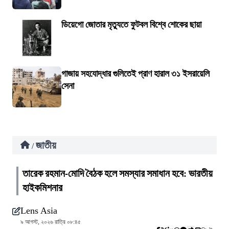
ডিয়েগো জোতার মৃত্যুতে ফুটবল বিশ্বে শোকের ছায়া
গাজায় সহযোদ্ধার গুলিতেই প্রাণ হারাল ৩১ ইসরায়েলি
সেনা
জাতীয়
/
তারেক রহমান-মোদি বৈঠক হলে সমস্যার সমাধান হবে: ভারতীয়
হাইকমিশনার
Lens Asia
৯ আগস্ট, ২০২৬ রাত্রি ০৮:৪৫