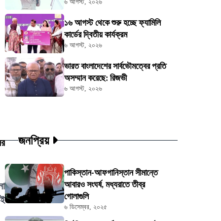
৬ আগস্ট, ২০২৬
১৬ আগস্ট থেকে শুরু হচ্ছে ফ্যামিলি
কার্ডের দ্বিতীয় কার্যক্রম
৬ আগস্ট, ২০২৬
ভারত বাংলাদেশের সার্বভৌমত্বের প্রতি
অসম্মান করেছে: রিজভী
৬ আগস্ট, ২০২৬
জনপ্রিয়
ের
পাকিস্তান-আফগানিস্তান সীমান্তে
আবারও সংঘর্ষ, মধ্যরাতে তীব্র
নো
গোলাগুলি
াই
৬ ডিসেম্বর, ২০২৫