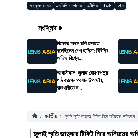
মাহফুজ আলম
এনসিপি নেতাদের
দুর্নীতির
প্রমাণ
ফাঁস
সংশ্লিষ্ট
বিক্ষোভ দমনে গুলি চালাতে
বলেছিলেন শেখ হাসিনা: বিবিসির
অডিও বিশ্লে...
আগামীকাল ‘জুলাই ঘোষণাপত্র’
পাঠ করবেন প্রধান উপদেষ্টা,
রাজধানীতে দ...
জাতীয়
/
/
জুলাই স্মৃতি জাদুঘরে টিকিট নিয়ে অনিয়মের অভিযোগ
জুলাই স্মৃতি জাদুঘরে টিকিট নিয়ে অনিয়মের 