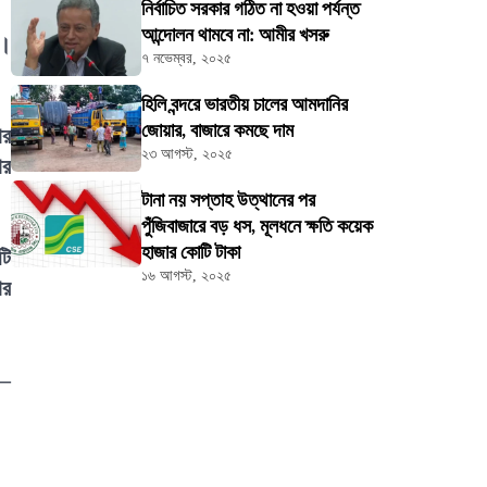
নির্বাচিত সরকার গঠিত না হওয়া পর্যন্ত
আন্দোলন থামবে না: আমীর খসরু
ে।
৭ নভেম্বর, ২০২৫
হিলি বন্দরে ভারতীয় চালের আমদানির
জোয়ার, বাজারে কমছে দাম
ার
২৩ আগস্ট, ২০২৫
ার
টানা নয় সপ্তাহ উত্থানের পর
পুঁজিবাজারে বড় ধস, মূলধনে ক্ষতি কয়েক
হাজার কোটি টাকা
টি
১৬ আগস্ট, ২০২৫
ার
ন—