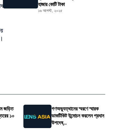
হাজার কোটি টাকা
ীদ
১৬ আগস্ট, ২০২৫
ভয়
ন।
মে জড়িত
গণঅভ্যুত্থানের স্মরণে স্মারক
প্তরের ১০
ডাকটিকিট উন্মোচন করলেন প্রধান
উপদেষ্...