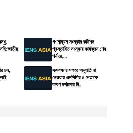
ন্ধু,
গণমাধ্যম সংস্কার কমিশন
েছি:জাতীয়
প্রস্তাবিত সংস্কার কার্যক্রম শেষ
পর্যায়ে,...
তার ঢল,
কক্সবাজার সফরে অনুমতি না
ুলাই
নেওয়ায় এনসিপির ৫ নেতাকে
কারণ দর্শানোর নি...