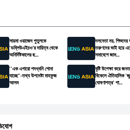
সায়মা ওয়াজেদ পুতুলকে
দলনেতা নয়, শিশুদের ব
'ডব্লিউএইচও’র দায়িত্ব থেকে
তরুণদের ভাই হয়ে এস
অনির্দিষ্টকালের ছ...
সমাবেশে জাম...
''এক এগারো পদধ্বনি শোনা
বৃষ্টি উপেক্ষা করে জন
যাচ্ছে"-তথ্য উপদেষ্টা মাহফুজ
বিকেলে ঐতিহাসিক 'জ
আলম
ঘোষণাপত্র' পা...
অভিযোগ