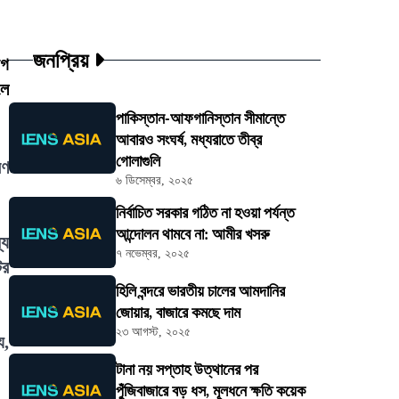
জনপ্রিয়
োগ
লে
পাকিস্তান-আফগানিস্তান সীমান্তে
আবারও সংঘর্ষ, মধ্যরাতে তীব্র
গোলাগুলি
রণ
৬ ডিসেম্বর, ২০২৫
নির্বাচিত সরকার গঠিত না হওয়া পর্যন্ত
আন্দোলন থামবে না: আমীর খসরু
্য
৭ নভেম্বর, ২০২৫
ের
হিলি বন্দরে ভারতীয় চালের আমদানির
জোয়ার, বাজারে কমছে দাম
২৩ আগস্ট, ২০২৫
য,
টানা নয় সপ্তাহ উত্থানের পর
পুঁজিবাজারে বড় ধস, মূলধনে ক্ষতি কয়েক