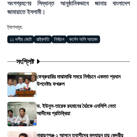
অংশগ্রহণের সিদ্ধান্ত আনুষ্ঠানিকভাবে জানায় বাংলাদেশ
জামায়াতে ইসলামী।
ট্যাগসমূহ:
১১ দলীয় জোট
রাষ্ট্রপতি
নির্বাচন
কর্নেল অলি আহমদ
সংশ্লিষ্ট
ফেব্রুয়ারির মাঝামাঝি সময়ে নির্বাচনে একমত প্রধান
উপদেষ্টাঃ ফখরুল
ড. ইউনূস-তারেক রহমানের বৈঠকে এনসিপি নেতা
আদীবের প্রতিক্রিয়া
নারায়ণগঞ্জ-১ আসনে ত্যাগীদের মূল্যায়ন চায় কেন্দ্রীয়