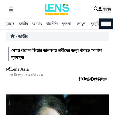
লগইন
প্রচ্ছদ
জাতীয়
অপরাধ
রাজনীতি
ব্যবসা
খেলাধুলা
প্রযুক্তি
বিশ্ব
ENG
জাতীয়
/
বেগম খালেদা জিয়ার জানাজায় নারীদের জন্য থাকছে আলাদা
ব্যবস্থা
Lens Asia
৩০ ডিসেম্বর, ২০২৫ রাত্রি ১১:৪১
প্রিন্ট