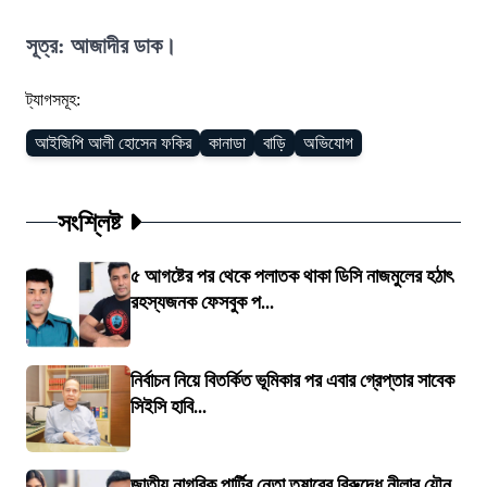
সূত্র: আজাদীর ডাক।
ট্যাগসমূহ:
আইজিপি আলী হোসেন ফকির
কানাডা
বাড়ি
অভিযোগ
সংশ্লিষ্ট
৫ আগষ্টের পর থেকে পলাতক থাকা ডিসি নাজমুলের হঠাৎ
রহস্যজনক ফেসবুক প...
নির্বাচন নিয়ে বিতর্কিত ভূমিকার পর এবার গ্রেপ্তার সাবেক
সিইসি হাবি...
জাতীয় নাগরিক পার্টির নেতা তুষারের বিরুদ্ধে নীলার যৌন