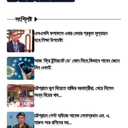
সংশ্লিষ্ট
এসএসসি ফলাফলে এবার মেধার প্রকৃত মূল্যায়ন
হবে:শিক্ষা উপদেষ্টা
আজ ‘ফ্রি ইন্টারনেট ডে‘ কোন সিমে,কিভাবে পাবেন জেনে
নিন এখনই
চট্টগ্রামে ভুল বিয়েতে হাজির বরযাত্রীরা, খেয়ে নিলেন
অন্য বিয়ের খাব...
চট্টগ্রামে গেস্ট হাউজে সাবেক সেনাপ্রধান এম. এ.
হারুন-অর-রশিদের মর...