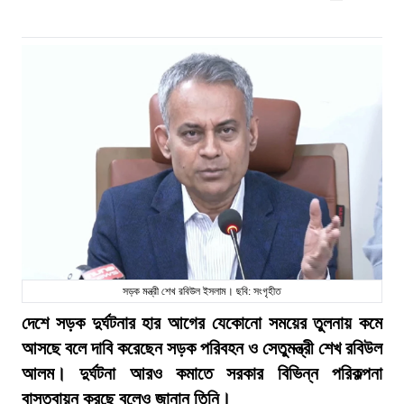
সড়ক মন্ত্রী শেখ রবিউল ইসলাম। ছবি: সংগৃহীত
দেশে সড়ক দুর্ঘটনার হার আগের যেকোনো সময়ের তুলনায় কমে
আসছে বলে দাবি করেছেন সড়ক পরিবহন ও সেতুমন্ত্রী শেখ রবিউল
আলম। দুর্ঘটনা আরও কমাতে সরকার বিভিন্ন পরিকল্পনা
বাস্তবায়ন করছে বলেও জানান তিনি।