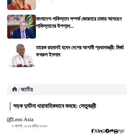
বাংলাদেশ-পাকিস্তান সম্পর্ক জোরদারে ঢাকায় আসছেন
পাকিস্তানের উপপ্রধ...
তারেক রহমানই হবেন দেশের আগামী প্রধানমন্ত্রী: মির্জা
ফখরুল ইসলাম
জাতীয়
/
সড়ক দুর্ঘটনা ধারাবাহিকভাবে কমছে: সেতুমন্ত্রী
Lens Asia
৮ আগস্ট, ২০২৬ রাত্রি ০৮:৫৮
প্রিন্ট