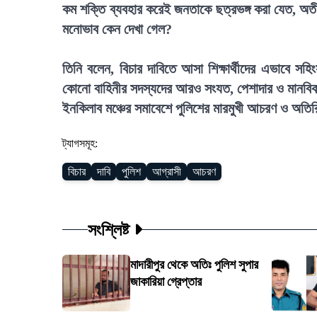
কম শক্তি ব্যবহার করেই জনতাকে ছত্রভঙ্গ করা যেত, অ
মনোভাব কেন দেখা গেল?
তিনি বলেন, বিচার দাবিতে আসা শিক্ষার্থীদের এভাবে স
কোনো বাহিনীর সদস্যদের আরও সংযত, পেশাদার ও মানবি
ইনকিলাব মঞ্চের সমাবেশে পুলিশের মারমুখী আচরণ ও অতিরি
ট্যাগসমূহ:
বিচার
দাবি
পুলিশ
আগ্রাসী
আচরণ
সংশ্লিষ্ট
মাদারীপুর থেকে অতিঃ পুলিশ সুপার
জাকারিয়া গ্রেপ্তার