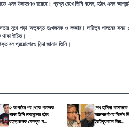
তীতে এমন উদাহরণও রয়েছে। প্রশ্ন রেখে তিনি বলেন, হঠাৎ এমন আগ্রা
হিংসতার মুখে পড়া অত্যন্ত দুঃখজনক ও লজ্জার। দায়িত্ব পালনের সময় 
ক থাকা উচিত।
ক্ত বল প্রয়োগেরও নিন্দা জানান তিনি।
৫ আগষ্টের পর থেকে পলাতক
শেখ হাসিনা-কামালকে
থাকা ডিসি নাজমুলের হঠাৎ
আত্মসমর্পণের নির্দেশ দি
রহস্যজনক ফেসবুক প...
ট্রাইব্যুনালে বিজ্ঞ...