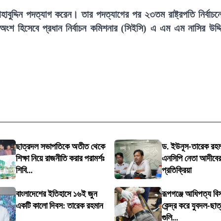
ুদ্দিন পদত্যাগ করেন। তার পদত্যাগের পর ২৩তম রাষ্ট্রপতি নির্বাচন
য়ার অংশ হিসেবে প্রধান নির্বাচন কমিশনার (সিইসি) এ এম এম নাসির উদ্দ
ছাত্রদল সভাপতিকে অতীত থেকে
ড. ইউনূস-তারেক রহম
শিক্ষা নিয়ে রাজনীতি করার পরামর্শঃ
এনসিপি নেতা আদীবে
শিবি...
প্রতিক্রিয়া
বাংলাদেশের ইতিহাসে ১৬ই জুন
রূপগঞ্জে আধিপত্য বি
একটি কালো দিবস: তারেক রহমান
কেন্দ্র করে যুবদল-ছাত
গুলি...