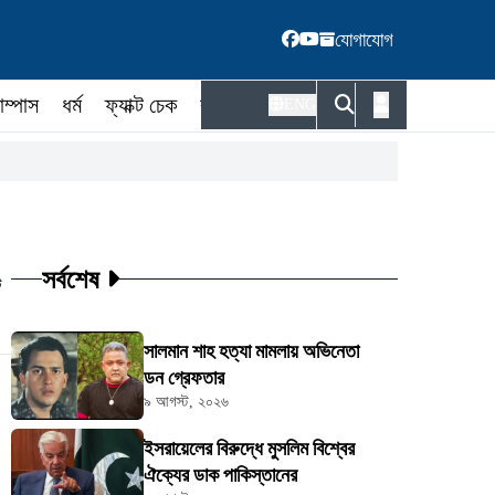
যোগাযোগ
াম্পাস
ধর্ম
ফ্যাক্ট চেক
কর্মকর্তা
ENG
সর্বশেষ
ট
সালমান শাহ হত্যা মামলায় অভিনেতা
ডন গ্রেফতার
৯ আগস্ট, ২০২৬
ইসরায়েলের বিরুদ্ধে মুসলিম বিশ্বের
ঐক্যের ডাক পাকিস্তানের