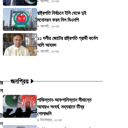
৯ আগস্ট, ২০২৬
রাষ্ট্রপতি নির্বাচনে ইসি থেকে দুই
মনোনয়ন ফরম নিল বিএনপি
৯ আগস্ট, ২০২৬
১১ দলীয় জোটের রাষ্ট্রপতি প্রার্থী কর্নেল
অলি আহমদ
৯ আগস্ট, ২০২৬
জনপ্রিয়
পর
জন
পাকিস্তান-আফগানিস্তান সীমান্তে
আবারও সংঘর্ষ, মধ্যরাতে তীব্র
গোলাগুলি
রী
৬ ডিসেম্বর, ২০২৫
লে