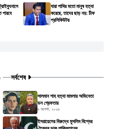
রাইব্যুনালে
যারা পাখির মতো মানুষ হত্যা
ে পারবে
করেছে, তাদের ছাড় নয়: চীফ
প্রসিকিউটর
সর্বশেষ
ট
সালমান শাহ হত্যা মামলায় অভিনেতা
ডন গ্রেফতার
৯ আগস্ট, ২০২৬
ইসরায়েলের বিরুদ্ধে মুসলিম বিশ্বের
ঐক্যের ডাক পাকিস্তানের