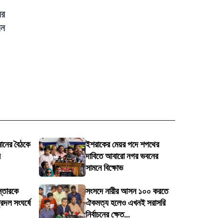
ের
িন
ানের বৈঠকে
ইশরাকের মেয়র পদে শপথের
র
দাবিতে আবারো নগর ভবনের
সামনে বিক্ষোভ
স্তারকে
সংসদে নারীর আসন ১০০ করতে
্রদল সংঘর্ষে
ঐকমত্য হলেও এখনই সরাসরি
নির্বাচনের ক্ষেত...