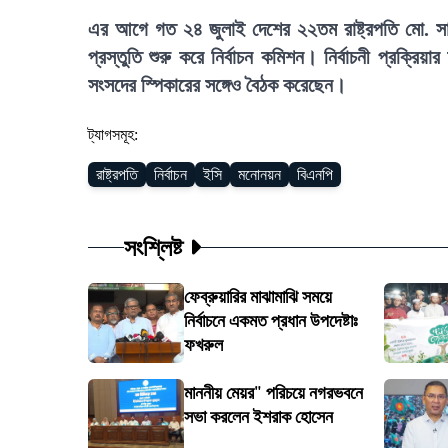
এর আগে গত ২৪ জুলাই দেশের ২২তম রাষ্ট্রপতি মো. সাহাব
প্রস্তুতি শুরু করে নির্বাচন কমিশন। নির্বাচনী প্রক্রি
সংসদের স্পিকারের সঙ্গেও বৈঠক করেছেন।
ট্যাগসমূহ:
রাষ্ট্রপতি
নির্বাচন
ইসি
মনোনয়ন
বিএনপি
সংশ্লিষ্ট
ফেব্রুয়ারির মাঝামাঝি সময়ে
নির্বাচনে একমত প্রধান উপদেষ্টাঃ
ফখরুল
মাননীয় মেয়র" পরিচয়ে নগরভবনে
সভা করলেন ইশরাক হোসেন