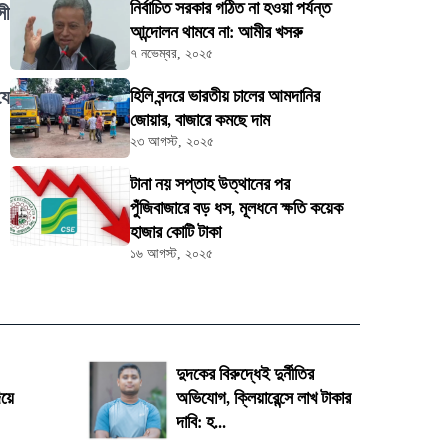
নির্বাচিত সরকার গঠিত না হওয়া পর্যন্ত
সী
আন্দোলন থামবে না: আমীর খসরু
৭ নভেম্বর, ২০২৫
যে
হিলি বন্দরে ভারতীয় চালের আমদানির
জোয়ার, বাজারে কমছে দাম
২৩ আগস্ট, ২০২৫
টানা নয় সপ্তাহ উত্থানের পর
পুঁজিবাজারে বড় ধস, মূলধনে ক্ষতি কয়েক
হাজার কোটি টাকা
১৬ আগস্ট, ২০২৫
দুদকের বিরুদ্ধেই দুর্নীতির
য়ে
অভিযোগ, ক্লিয়ারেন্সে লাখ টাকার
দাবি: হ...