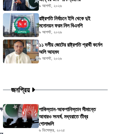
৯ আগস্ট, ২০২৬
রাষ্ট্রপতি নির্বাচনে ইসি থেকে দুই
মনোনয়ন ফরম নিল বিএনপি
৯ আগস্ট, ২০২৬
১১ দলীয় জোটের রাষ্ট্রপতি প্রার্থী কর্নেল
অলি আহমদ
৯ আগস্ট, ২০২৬
জনপ্রিয়
ষে
পাকিস্তান-আফগানিস্তান সীমান্তে
আবারও সংঘর্ষ, মধ্যরাতে তীব্র
গোলাগুলি
৬ ডিসেম্বর, ২০২৫