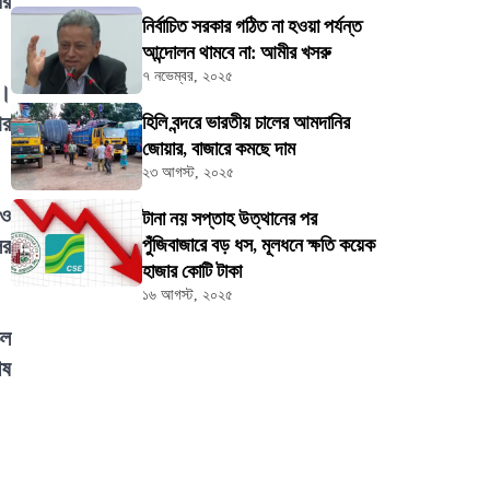
ের
নির্বাচিত সরকার গঠিত না হওয়া পর্যন্ত
আন্দোলন থামবে না: আমীর খসরু
৭ নভেম্বর, ২০২৫
ে।
ার
হিলি বন্দরে ভারতীয় চালের আমদানির
জোয়ার, বাজারে কমছে দাম
২৩ আগস্ট, ২০২৫
মও
টানা নয় সপ্তাহ উত্থানের পর
ের
পুঁজিবাজারে বড় ধস, মূলধনে ক্ষতি কয়েক
হাজার কোটি টাকা
১৬ আগস্ট, ২০২৫
েল
েষ