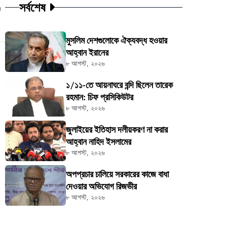
সর্বশেষ
ট
মুসলিম দেশগুলোকে ঐক্যবদ্ধ হওয়ার
আহ্বান ইরানের
৮ আগস্ট, ২০২৬
১/১১-তে আয়নাঘরে বন্দি ছিলেন তারেক
রহমান: চিফ প্রসিকিউটর
৮ আগস্ট, ২০২৬
জুলাইয়ের ইতিহাস দলীয়করণ না করার
আহ্বান নাহিদ ইসলামের
৮ আগস্ট, ২০২৬
অপপ্রচার চালিয়ে সরকারের কাজে বাধা
দেওয়ার অভিযোগ রিজভীর
৮ আগস্ট, ২০২৬