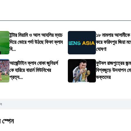
ইন্টার মিয়ামি ও আল আহলির ম্যাচ
১৮ মামলার আসামীকে
দিয়ে ভোরে পর্দা উঠছে ফিফা ক্লাব
করে ফরিদপুর জিয়া মঞ্
বি...
ঘোষণা
আর্জেন্টাইন ক্লাব বোকা জুনিয়র্স
ফুটবল রাজপুত্রের জন
কে হারিয়ে বায়ার্ন মিউনিখের
বিশ্বজুড়ে উদযাপন মে
প্রত্য...
ভক্তদের
েন
ন স্পেন