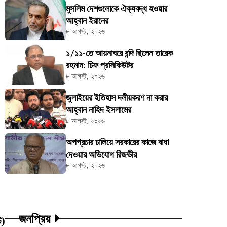
মুসলিম দেশগুলোকে ঐক্যবদ্ধ হওয়ার
আহ্বান ইরানের
৮ আগস্ট, ২০২৬
১/১১-তে আয়নাঘরে বন্দি ছিলেন তারেক
রহমান: চিফ প্রসিকিউটর
৮ আগস্ট, ২০২৬
জুলাইয়ের ইতিহাস দলীয়করণ না করার
আহ্বান নাহিদ ইসলামের
৮ আগস্ট, ২০২৬
অপপ্রচার চালিয়ে সরকারের কাজে বাধা
দেওয়ার অভিযোগ রিজভীর
৮ আগস্ট, ২০২৬
জনপ্রিয়
ট)