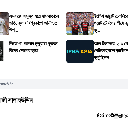
এমবাপ্পে অসুস্থ হয়ে হাসপাতালে
ইংলিশ জায়ান্ট চেলসিক
ভর্তি, ক্লাব বিশ্বকাপে অনিশ্চিত
পয়েন্ট টেবিলের শীর্ষে ব
উপ...
ক্...
ডিয়েগো জোতার মৃত্যুতে ফুটবল
আল হিলালকে ২-১ গো
বিশ্বে শোকের ছায়া
সেমিফাইনালে ব্রাজিল
ফ্লুমিনেন্স
সালাহউদ্দিন
াজী সালাহউদ্দিন
প্রিন্