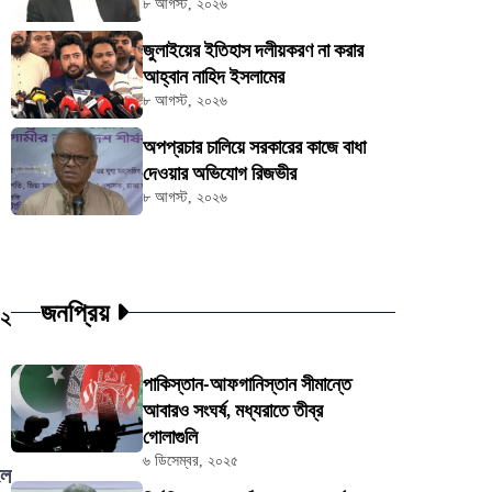
৮ আগস্ট, ২০২৬
জুলাইয়ের ইতিহাস দলীয়করণ না করার
আহ্বান নাহিদ ইসলামের
৮ আগস্ট, ২০২৬
অপপ্রচার চালিয়ে সরকারের কাজে বাধা
দেওয়ার অভিযোগ রিজভীর
৮ আগস্ট, ২০২৬
জনপ্রিয়
৩২
পাকিস্তান-আফগানিস্তান সীমান্তে
আবারও সংঘর্ষ, মধ্যরাতে তীব্র
গোলাগুলি
৬ ডিসেম্বর, ২০২৫
লে