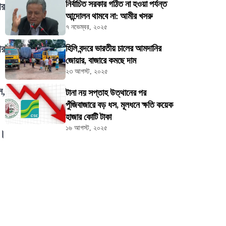
নির্বাচিত সরকার গঠিত না হওয়া পর্যন্ত
ার
আন্দোলন থামবে না: আমীর খসরু
৭ নভেম্বর, ২০২৫
ার
হিলি বন্দরে ভারতীয় চালের আমদানির
জোয়ার, বাজারে কমছে দাম
২৩ আগস্ট, ২০২৫
স,
টানা নয় সপ্তাহ উত্থানের পর
পুঁজিবাজারে বড় ধস, মূলধনে ক্ষতি কয়েক
হাজার কোটি টাকা
১৬ আগস্ট, ২০২৫
ি।