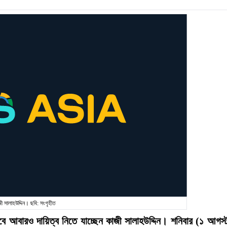
ী সালাহউদ্দিন। ছবি: সংগৃহীত
ে আবারও দায়িত্ব নিতে যাচ্ছেন কাজী সালাহউদ্দিন। শনিবার (১ আগস্