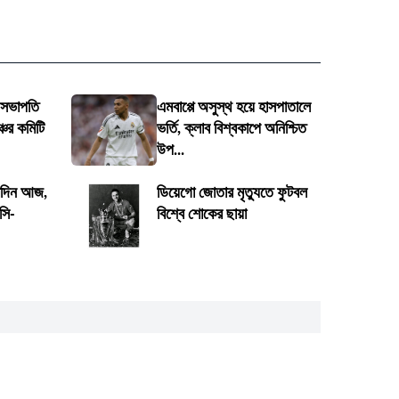
 সভাপতি
এমবাপ্পে অসুস্থ হয়ে হাসপাতালে
চের কমিটি
ভর্তি, ক্লাব বিশ্বকাপে অনিশ্চিত
উপ...
্মদিন আজ,
ডিয়েগো জোতার মৃত্যুতে ফুটবল
সি-
বিশ্বে শোকের ছায়া