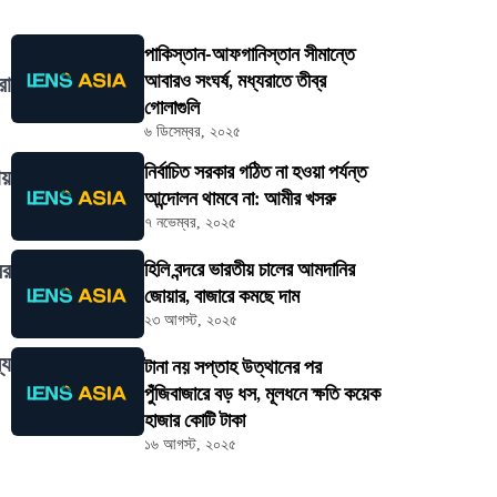
পাকিস্তান-আফগানিস্তান সীমান্তে
আবারও সংঘর্ষ, মধ্যরাতে তীব্র
রা
গোলাগুলি
৬ ডিসেম্বর, ২০২৫
নির্বাচিত সরকার গঠিত না হওয়া পর্যন্ত
ায়
আন্দোলন থামবে না: আমীর খসরু
৭ নভেম্বর, ২০২৫
ির
হিলি বন্দরে ভারতীয় চালের আমদানির
জোয়ার, বাজারে কমছে দাম
২৩ আগস্ট, ২০২৫
্য
টানা নয় সপ্তাহ উত্থানের পর
পুঁজিবাজারে বড় ধস, মূলধনে ক্ষতি কয়েক
হাজার কোটি টাকা
১৬ আগস্ট, ২০২৫