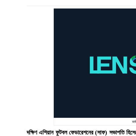
কাজ
দক্ষিণ এশিয়ান ফুটবল ফেডারেশনের (সাফ) সভাপতি হিসেব