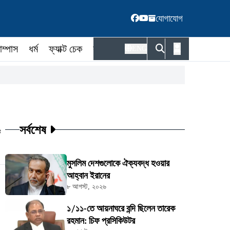
যোগাযোগ
াম্পাস
ধর্ম
ফ্যাক্ট চেক
কর্মকর্তা
ENG
সর্বশেষ
ট
মুসলিম দেশগুলোকে ঐক্যবদ্ধ হওয়ার
আহ্বান ইরানের
৮ আগস্ট, ২০২৬
১/১১-তে আয়নাঘরে বন্দি ছিলেন তারেক
রহমান: চিফ প্রসিকিউটর