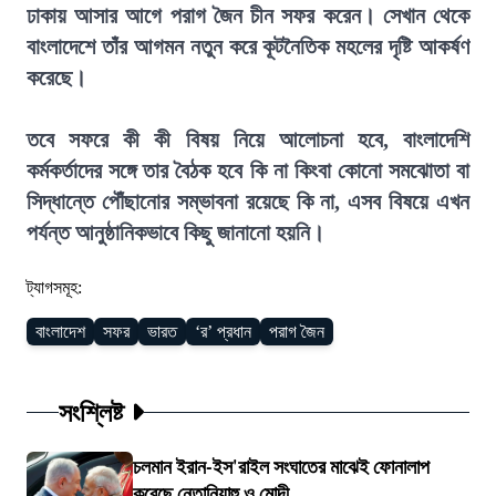
ঢাকায় আসার আগে পরাগ জৈন চীন সফর করেন। সেখান থেকে
বাংলাদেশে তাঁর আগমন নতুন করে কূটনৈতিক মহলের দৃষ্টি আকর্ষণ
করেছে।
তবে সফরে কী কী বিষয় নিয়ে আলোচনা হবে, বাংলাদেশি
কর্মকর্তাদের সঙ্গে তার বৈঠক হবে কি না কিংবা কোনো সমঝোতা বা
সিদ্ধান্তে পৌঁছানোর সম্ভাবনা রয়েছে কি না, এসব বিষয়ে এখন
পর্যন্ত আনুষ্ঠানিকভাবে কিছু জানানো হয়নি।
ট্যাগসমূহ:
বাংলাদেশ
সফর
ভারত
‘র’ প্রধান
পরাগ জৈন
সংশ্লিষ্ট
চলমান ইরান-ইস'রাইল সংঘাতের মাঝেই ফোনালাপ
করেছে নেতানিয়াহু ও মোদী