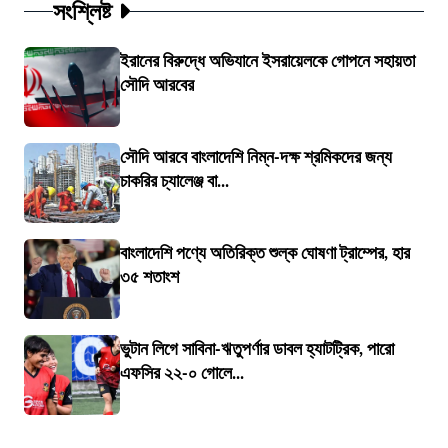
সংশ্লিষ্ট
ইরানের বিরুদ্ধে অভিযানে ইসরায়েলকে গোপনে সহায়তা
সৌদি আরবের
সৌদি আরবে বাংলাদেশি নিম্ন-দক্ষ শ্রমিকদের জন্য
চাকরির চ্যালেঞ্জ বা...
বাংলাদেশি পণ্যে অতিরিক্ত শুল্ক ঘোষণা ট্রাম্পের, হার
৩৫ শতাংশ
ভুটান লিগে সাবিনা-ঋতুপর্ণার ডাবল হ্যাটট্রিক, পারো
এফসির ২২-০ গোলে...