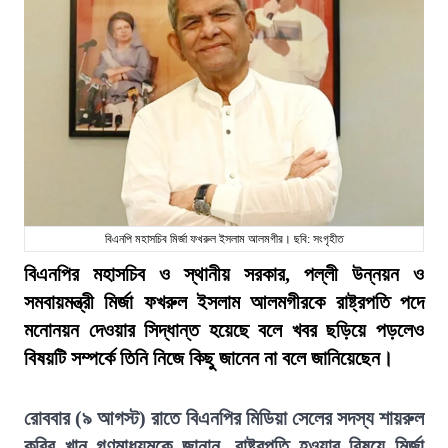
বিএনপি মহাসচিব মির্জা ফখরুল ইসলাম আলমগীর। ছবি: সংগৃহীত
বিএনপির মহাসচিব ও স্থানীয় সরকার, পল্লী উন্নয়ন ও
সমবায়মন্ত্রী মির্জা ফখরুল ইসলাম আলমগীরকে রাষ্ট্রপতি পদে
মনোনয়ন দেওয়ার সিদ্ধান্ত হয়েছে বলে খবর ছড়িয়ে পড়লেও
বিষয়টি সম্পর্কে তিনি নিজে কিছু জানেন না বলে জানিয়েছেন।
রোববার (৯ আগস্ট) রাতে বিএনপির মিডিয়া সেলের সদস্য শায়রুল
কবির খান গণমাধ্যমকে জানান, রাষ্ট্রপতি হওয়ার বিষয়ে মির্জা