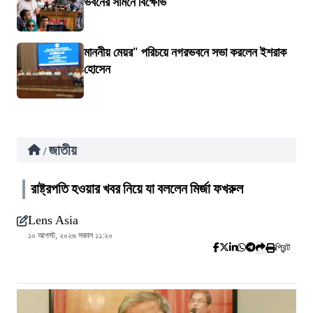
ভবনের সামনে বিক্ষোভ
মাননীয় মেয়র" পরিচয়ে নগরভবনে সভা করলেন ইশরাক
হোসেন
জাতীয়
/
রাষ্ট্রপতি হওয়ার খবর নিয়ে যা বললেন মির্জা ফখরুল
Lens Asia
১০ আগস্ট, ২০২৬ সকাল ১১:২০
প্রিন্ট