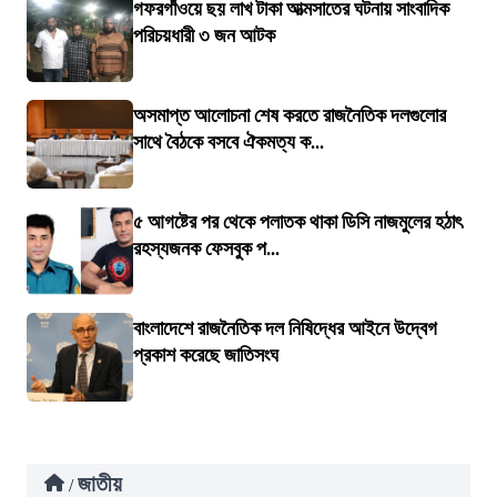
গফরগাঁওয়ে ছয় লাখ টাকা আত্মসাতের ঘটনায় সাংবাদিক
পরিচয়ধারী ৩ জন আটক
অসমাপ্ত আলোচনা শেষ করতে রাজনৈতিক দলগুলোর
সাথে বৈঠকে বসবে ঐকমত্য ক...
৫ আগষ্টের পর থেকে পলাতক থাকা ডিসি নাজমুলের হঠাৎ
রহস্যজনক ফেসবুক প...
বাংলাদেশে রাজনৈতিক দল নিষিদ্ধের আইনে উদ্বেগ
প্রকাশ করেছে জাতিসংঘ
জাতীয়
/