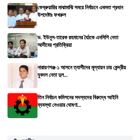
ফেব্রুয়ারির মাঝামাঝি সময়ে নির্বাচনে একমত প্রধান
উপদেষ্টাঃ ফখরুল
ড. ইউনূস-তারেক রহমানের বৈঠকে এনসিপি নেতা
আদীবের প্রতিক্রিয়া
নারায়ণগঞ্জ-১ আসনে ত্যাগীদের মূল্যায়ন চায় কেন্দ্রীয়
যুবদল নেতা দুল...
তিন নির্বাচন কমিশনের সদস্যদের বিরুদ্ধে আইনি
ব্যবস্থা নেওয়ার ঘোষণা...