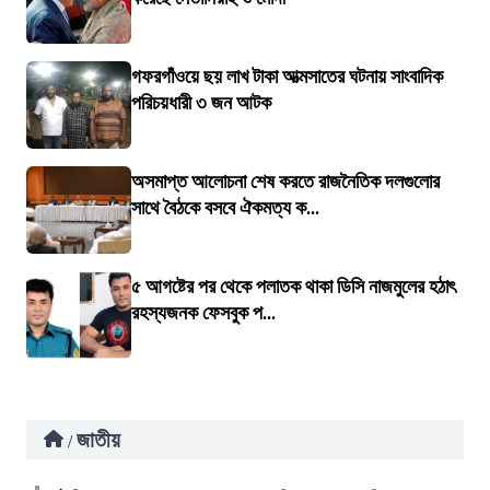
গফরগাঁওয়ে ছয় লাখ টাকা আত্মসাতের ঘটনায় সাংবাদিক
পরিচয়ধারী ৩ জন আটক
অসমাপ্ত আলোচনা শেষ করতে রাজনৈতিক দলগুলোর
সাথে বৈঠকে বসবে ঐকমত্য ক...
৫ আগষ্টের পর থেকে পলাতক থাকা ডিসি নাজমুলের হঠাৎ
রহস্যজনক ফেসবুক প...
জাতীয়
/