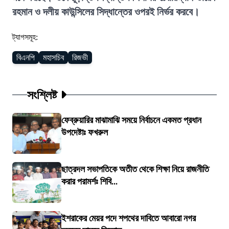
রহমান ও দলীয় কাউন্সিলের সিদ্ধান্তের ওপরই নির্ভর করবে।
ট্যাগসমূহ:
বিএনপি
মহাসচিব
রিজভী
সংশ্লিষ্ট
ফেব্রুয়ারির মাঝামাঝি সময়ে নির্বাচনে একমত প্রধান
উপদেষ্টাঃ ফখরুল
ছাত্রদল সভাপতিকে অতীত থেকে শিক্ষা নিয়ে রাজনীতি
করার পরামর্শঃ শিবি...
ইশরাকের মেয়র পদে শপথের দাবিতে আবারো নগর