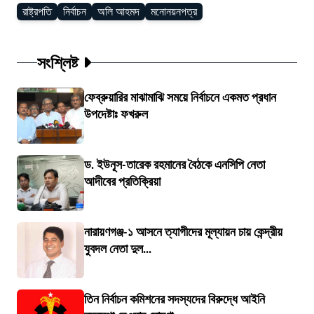
রাষ্ট্রপতি
নির্বাচন
অলি আহমদ
মনোনয়নপত্র
সংশ্লিষ্ট
ফেব্রুয়ারির মাঝামাঝি সময়ে নির্বাচনে একমত প্রধান
উপদেষ্টাঃ ফখরুল
ড. ইউনূস-তারেক রহমানের বৈঠকে এনসিপি নেতা
আদীবের প্রতিক্রিয়া
নারায়ণগঞ্জ-১ আসনে ত্যাগীদের মূল্যায়ন চায় কেন্দ্রীয়
যুবদল নেতা দুল...
তিন নির্বাচন কমিশনের সদস্যদের বিরুদ্ধে আইনি