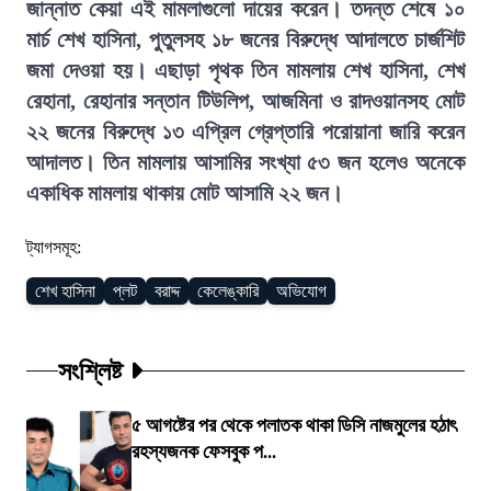
জান্নাত কেয়া এই মামলাগুলো দায়ের করেন। তদন্ত শেষে ১০
মার্চ শেখ হাসিনা, পুতুলসহ ১৮ জনের বিরুদ্ধে আদালতে চার্জশিট
জমা দেওয়া হয়। এছাড়া পৃথক তিন মামলায় শেখ হাসিনা, শেখ
রেহানা, রেহানার সন্তান টিউলিপ, আজমিনা ও রাদওয়ানসহ মোট
২২ জনের বিরুদ্ধে ১৩ এপ্রিল গ্রেপ্তারি পরোয়ানা জারি করেন
আদালত। তিন মামলায় আসামির সংখ্যা ৫৩ জন হলেও অনেকে
একাধিক মামলায় থাকায় মোট আসামি ২২ জন।
ট্যাগসমূহ:
শেখ হাসিনা
প্লট
বরাদ্দ
কেলেঙ্কারি
অভিযোগ
সংশ্লিষ্ট
৫ আগষ্টের পর থেকে পলাতক থাকা ডিসি নাজমুলের হঠাৎ
রহস্যজনক ফেসবুক প...