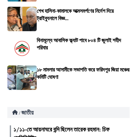
শেখ হাসিনা-কামালকে আত্মসমর্পণের নির্দেশ দিয়ে
ট্রাইব্যুনালে বিজ্ঞ...
বিনামূল্যে আবাসিক ফ্ল্যাট পাবে ৮০৪ টি জুলাই শহীদ
পরিবার
১৮ মামলার আসামীকে সভাপতি করে ফরিদপুর জিয়া মঞ্চের
কমিটি ঘোষণা
জাতীয়
/
১/১১-তে আয়নাঘরে বন্দি ছিলেন তারেক রহমান: চিফ