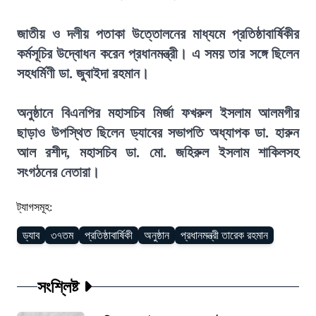
জাতীয় ও দলীয় পতাকা উত্তোলনের মাধ্যমে প্রতিষ্ঠাবার্ষিকীর
কর্মসূচির উদ্বোধন করেন প্রধানমন্ত্রী। এ সময় তার সঙ্গে ছিলেন
সহধর্মিণী ডা. জুবাইদা রহমান।
অনুষ্ঠানে বিএনপির মহাসচিব মির্জা ফখরুল ইসলাম আলমগীর
ছাড়াও উপস্থিত ছিলেন ড্যাবের সভাপতি অধ্যাপক ডা. হারুন
আল রশীদ, মহাসচিব ডা. মো. জহিরুল ইসলাম শাকিলসহ
সংগঠনের নেতারা।
ট্যাগসমূহ:
ড্যাব
৩৭তম
প্রতিষ্ঠাবার্ষিকী
অনুষ্ঠান
প্রধানমন্ত্রী তারেক রহমান
সংশ্লিষ্ট