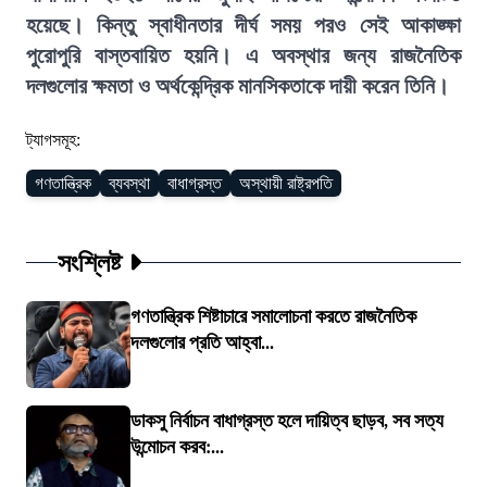
হয়েছে। কিন্তু স্বাধীনতার দীর্ঘ সময় পরও সেই আকাঙ্ক্ষা
পুরোপুরি বাস্তবায়িত হয়নি। এ অবস্থার জন্য রাজনৈতিক
দলগুলোর ক্ষমতা ও অর্থকেন্দ্রিক মানসিকতাকে দায়ী করেন তিনি।
ট্যাগসমূহ:
গণতান্ত্রিক
ব্যবস্থা
বাধাগ্রস্ত
অস্থায়ী রাষ্ট্রপতি
সংশ্লিষ্ট
গণতান্ত্রিক শিষ্টাচারে সমালোচনা করতে রাজনৈতিক
দলগুলোর প্রতি আহ্বা...
ডাকসু নির্বাচন বাধাগ্রস্ত হলে দায়িত্ব ছাড়ব, সব সত্য
উন্মোচন করব:...