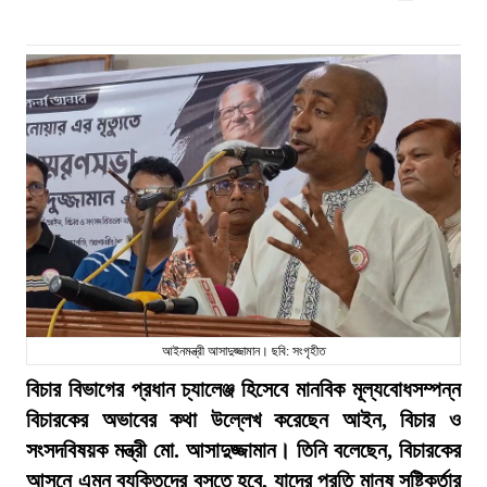
আইনমন্ত্রী আসাদুজ্জামান। ছবি: সংগৃহীত
বিচার বিভাগের প্রধান চ্যালেঞ্জ হিসেবে মানবিক মূল্যবোধসম্পন্ন
বিচারকের অভাবের কথা উল্লেখ করেছেন আইন, বিচার ও
সংসদবিষয়ক মন্ত্রী মো. আসাদুজ্জামান। তিনি বলেছেন, বিচারকের
আসনে এমন ব্যক্তিদের বসতে হবে, যাদের প্রতি মানুষ সৃষ্টিকর্তার