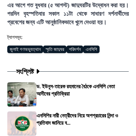
এর আগে গত বুধবার (৫ আগস্ট) জাদুঘরটির উদ্বোধন করা হয়।
পরদিন বৃহস্পতিবার সকাল ১১টা থেকে সাধারণ দর্শনার্থীদের
প্রবেশের জন্য এটি আনুষ্ঠানিকভাবে খুলে দেওয়া হয়।
ট্যাগসমূহ:
জুলাই গণঅভ্যুত্থান
স্মৃতি জাদুঘর
পরিদর্শন
এনসিপি
সংশ্লিষ্ট
ড. ইউনূস-তারেক রহমানের বৈঠকে এনসিপি নেতা
আদীবের প্রতিক্রিয়া
এনসিপির নারী নেত্রীদের নিয়ে অপপ্রচারের নিন্দা ও
প্রতিবাদ জানিয়ে ব...