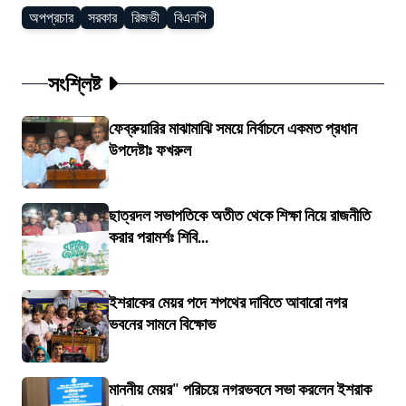
অপপ্রচার
সরকার
রিজভী
বিএনপি
সংশ্লিষ্ট
ফেব্রুয়ারির মাঝামাঝি সময়ে নির্বাচনে একমত প্রধান
উপদেষ্টাঃ ফখরুল
ছাত্রদল সভাপতিকে অতীত থেকে শিক্ষা নিয়ে রাজনীতি
করার পরামর্শঃ শিবি...
ইশরাকের মেয়র পদে শপথের দাবিতে আবারো নগর
ভবনের সামনে বিক্ষোভ
মাননীয় মেয়র" পরিচয়ে নগরভবনে সভা করলেন ইশরাক