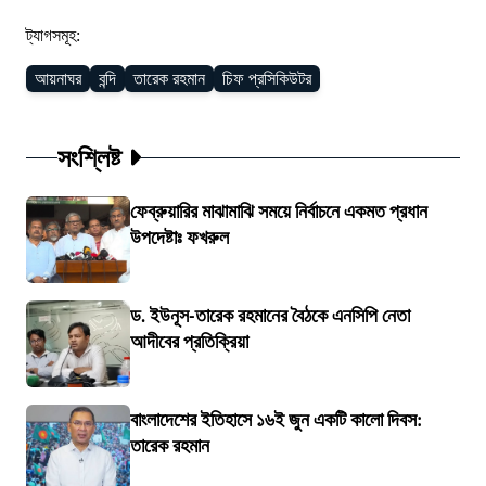
ট্যাগসমূহ:
আয়নাঘর
বন্দি
তারেক রহমান
চিফ প্রসিকিউটর
সংশ্লিষ্ট
ফেব্রুয়ারির মাঝামাঝি সময়ে নির্বাচনে একমত প্রধান
উপদেষ্টাঃ ফখরুল
ড. ইউনূস-তারেক রহমানের বৈঠকে এনসিপি নেতা
আদীবের প্রতিক্রিয়া
বাংলাদেশের ইতিহাসে ১৬ই জুন একটি কালো দিবস:
তারেক রহমান