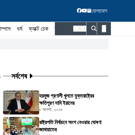
যোগাযোগ
াম্পাস
ধর্ম
ফ্যাক্ট চেক
কর্মকর্তা
ENG
সর্বশেষ
ট
হরমুজ প্রণালী খুলতে যুক্তরাষ্ট্রের
ক্ষতিপূরণ দাবি ইরানের
৮ আগস্ট, ২০২৬
রাষ্ট্রপতি নির্বাচনে অংশ নেওয়ার ঘোষণা
জামায়াতের