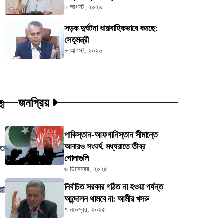
৮ আগস্ট, ২০২৬
সড়ক দুর্ঘটনা ধারাবাহিকভাবে কমছে:
সেতুমন্ত্রী
৮ আগস্ট, ২০২৬
জনপ্রিয়
হী
পাকিস্তান-আফগানিস্তান সীমান্তে
আবারও সংঘর্ষ, মধ্যরাতে তীব্র
তে
গোলাগুলি
৬ ডিসেম্বর, ২০২৫
নির্বাচিত সরকার গঠিত না হওয়া পর্যন্ত
রা
আন্দোলন থামবে না: আমীর খসরু
৭ নভেম্বর, ২০২৫