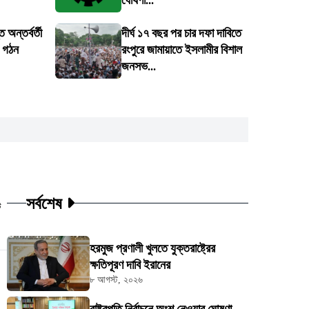
ঘোষণা...
 অন্তর্বর্তী
দীর্ঘ ১৭ বছর পর চার দফা দাবিতে
ি গঠন
রংপুরে জামায়াতে ইসলামীর বিশাল
জনসভ...
সর্বশেষ
ট
হরমুজ প্রণালী খুলতে যুক্তরাষ্ট্রের
ক্ষতিপূরণ দাবি ইরানের
৮ আগস্ট, ২০২৬