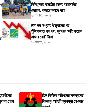
ঠক
হিলি বন্দরে ভারতীয় চালের আমদানির
জোয়ার, বাজারে কমছে দাম
২৩ আগস্ট, ২০২৫
টানা নয় সপ্তাহ উত্থানের পর
পুঁজিবাজারে বড় ধস, মূলধনে ক্ষতি কয়েক
হাজার কোটি টাকা
রা
১৬ আগস্ট, ২০২৫
্যাগীদের
তিন নির্বাচন কমিশনের সদস্যদের
 যুবদল নেতা
বিরুদ্ধে আইনি ব্যবস্থা নেওয়ার