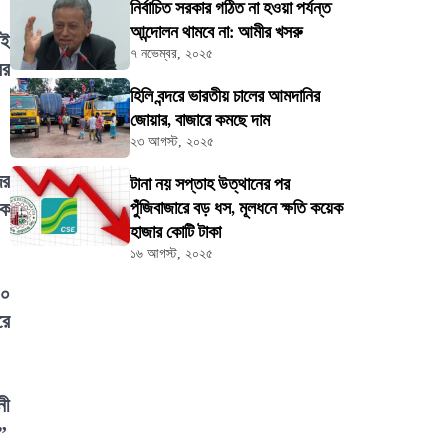
নির্বাচিত সরকার গঠিত না হওয়া পর্যন্ত
আন্দোলন থামবে না: আমীর খসরু
েই
৭ নভেম্বর, ২০২৫
বর
হিলি বন্দরে ভারতীয় চালের আমদানির
জোয়ার, বাজারে কমছে দাম
২৩ আগস্ট, ২০২৫
ের
টানা নয় সপ্তাহ উত্থানের পর
যক
পুঁজিবাজারে বড় ধস, মূলধনে ক্ষতি কয়েক
হাজার কোটি টাকা
১৬ আগস্ট, ২০২৫
৫০
রে
নী
”