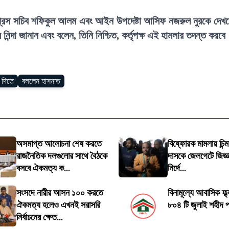
ার প্রেস সচিব শফিকুল আলম এবং আইন উপদেষ্টা আসিফ নজরুল নুরকে দেখ
্দা জানান এবং বলেন, তিনি নিশ্চিত, কর্তৃপক্ষ এই হামলার তদন্ত করবে
দ দিতে
বললেন হাসনাত
অসমাপ্ত আলোচনা শেষ করতে
বিষ্ফোরক মামলায় চিন্ম
রাজনৈতিক দলগুলোর সাথে বৈঠকে
দাসকে জেলগেটে জিজ্ঞ
বসবে ঐকমত্য ক...
নির্দে...
সংসদে নারীর আসন ১০০ করতে
বিনামূল্যে আবাসিক ফ্ল্
ঐকমত্য হলেও এখনই সরাসরি
৮০৪ টি জুলাই শহীদ প
নির্বাচনের ক্ষেত...