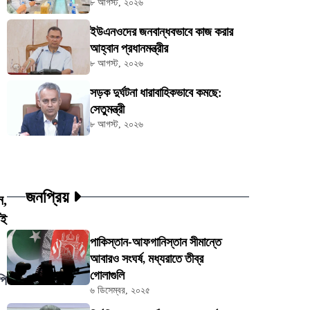
৮ আগস্ট, ২০২৬
ইউএনওদের জনবান্ধবভাবে কাজ করার
আহ্বান প্রধানমন্ত্রীর
৮ আগস্ট, ২০২৬
সড়ক দুর্ঘটনা ধারাবাহিকভাবে কমছে:
সেতুমন্ত্রী
৮ আগস্ট, ২০২৬
জনপ্রিয়
ন,
এই
পাকিস্তান-আফগানিস্তান সীমান্তে
আবারও সংঘর্ষ, মধ্যরাতে তীব্র
গোলাগুলি
পি
৬ ডিসেম্বর, ২০২৫