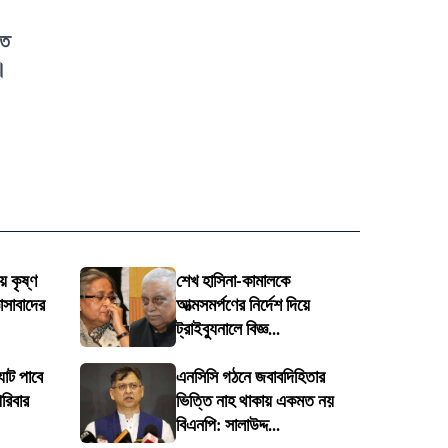
তে
।
য় কৃষ্ণ
শেখ হাসিনা-কামালকে
াসাবাদের
আত্মসমর্পণের নির্দেশ দিয়ে
ট্রাইব্যুনালে বিজ্ঞ...
যাট পাবে
এনসিসি গঠনে জবাবদিহিতার
রিবার
ভিত্তি নাহ থাকায় একমত নয়
বিএনপি: সালাউদ্দ...