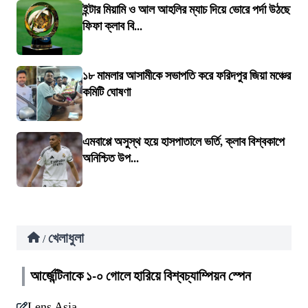
ইন্টার মিয়ামি ও আল আহলির ম্যাচ দিয়ে ভোরে পর্দা উঠছে
ফিফা ক্লাব বি...
১৮ মামলার আসামীকে সভাপতি করে ফরিদপুর জিয়া মঞ্চের
কমিটি ঘোষণা
এমবাপ্পে অসুস্থ হয়ে হাসপাতালে ভর্তি, ক্লাব বিশ্বকাপে
অনিশ্চিত উপ...
খেলাধুলা
/
আর্জেন্টিনাকে ১-০ গোলে হারিয়ে বিশ্বচ্যাম্পিয়ন স্পেন
Lens Asia