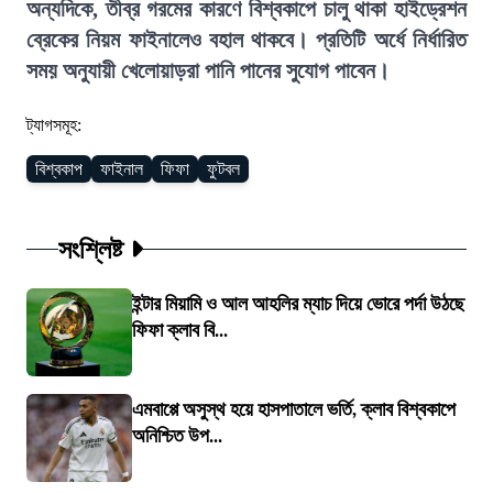
অন্যদিকে, তীব্র গরমের কারণে বিশ্বকাপে চালু থাকা হাইড্রেশন
ব্রেকের নিয়ম ফাইনালেও বহাল থাকবে। প্রতিটি অর্ধে নির্ধারিত
সময় অনুযায়ী খেলোয়াড়রা পানি পানের সুযোগ পাবেন।
ট্যাগসমূহ:
বিশ্বকাপ
ফাইনাল
ফিফা
ফুটবল
সংশ্লিষ্ট
ইন্টার মিয়ামি ও আল আহলির ম্যাচ দিয়ে ভোরে পর্দা উঠছে
ফিফা ক্লাব বি...
এমবাপ্পে অসুস্থ হয়ে হাসপাতালে ভর্তি, ক্লাব বিশ্বকাপে
অনিশ্চিত উপ...