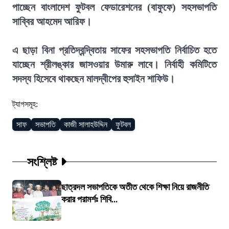
পাচ্ছেন বাংলাদেশ ফুটবল ফেডারেশনের (বাফুফে) সহসভাপতি
সাব্বির আহমেদ আরিফ।
এ ছাড়া বিনা প্রতিদ্বন্দ্বিতায় সাফের সহসভাপতি নির্বাচিত হতে
যাচ্ছেন শ্রীলঙ্কার জাসওয়ার উমারু লাবে। নির্বাহী কমিটিতে
সদস্য হিসেবে থাকছেন মালদ্বীপের হুসাইন শাফিউ।
ট্যাগসমূহ:
সাফ
সভাপতি
কাজী সালাহউদ্দিন
ফুটবল
সংশ্লিষ্ট
ছাত্রদল সভাপতিকে অতীত থেকে শিক্ষা নিয়ে রাজনীতি
করার পরামর্শঃ শিবি...