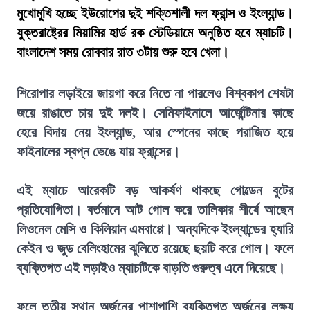
মুখোমুখি হচ্ছে ইউরোপের দুই শক্তিশালী দল ফ্রান্স ও ইংল্যান্ড।
যুক্তরাষ্ট্রের মিয়ামির হার্ড রক স্টেডিয়ামে অনুষ্ঠিত হবে ম্যাচটি।
বাংলাদেশ সময় রোববার রাত ৩টায় শুরু হবে খেলা।
শিরোপার লড়াইয়ে জায়গা করে নিতে না পারলেও বিশ্বকাপ শেষটা
জয়ে রাঙাতে চায় দুই দলই। সেমিফাইনালে আর্জেন্টিনার কাছে
হেরে বিদায় নেয় ইংল্যান্ড, আর স্পেনের কাছে পরাজিত হয়ে
ফাইনালের স্বপ্ন ভেঙে যায় ফ্রান্সের।
এই ম্যাচে আরেকটি বড় আকর্ষণ থাকছে গোল্ডেন বুটের
প্রতিযোগিতা। বর্তমানে আট গোল করে তালিকার শীর্ষে আছেন
লিওনেল মেসি ও কিলিয়ান এমবাপ্পে। অন্যদিকে ইংল্যান্ডের হ্যারি
কেইন ও জুড বেলিংহামের ঝুলিতে রয়েছে ছয়টি করে গোল। ফলে
ব্যক্তিগত এই লড়াইও ম্যাচটিকে বাড়তি গুরুত্ব এনে দিয়েছে।
ফলে তৃতীয় স্থান অর্জনের পাশাপাশি ব্যক্তিগত অর্জনের লক্ষ্য