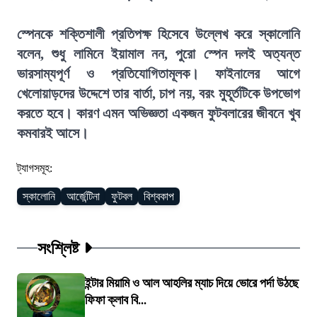
স্পেনকে শক্তিশালী প্রতিপক্ষ হিসেবে উল্লেখ করে স্কালোনি
বলেন, শুধু লামিনে ইয়ামাল নন, পুরো স্পেন দলই অত্যন্ত
ভারসাম্যপূর্ণ ও প্রতিযোগিতামূলক। ফাইনালের আগে
খেলোয়াড়দের উদ্দেশে তার বার্তা, চাপ নয়, বরং মুহূর্তটিকে উপভোগ
করতে হবে। কারণ এমন অভিজ্ঞতা একজন ফুটবলারের জীবনে খুব
কমবারই আসে।
ট্যাগসমূহ:
স্কালোনি
আর্জেন্টিনা
ফুটবল
বিশ্বকাপ
সংশ্লিষ্ট
ইন্টার মিয়ামি ও আল আহলির ম্যাচ দিয়ে ভোরে পর্দা উঠছে
ফিফা ক্লাব বি...