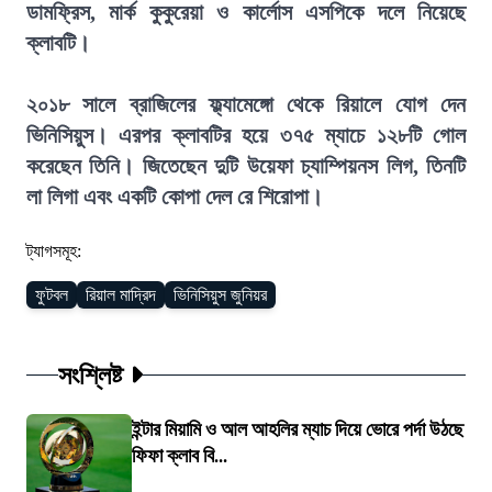
ডামফ্রিস, মার্ক কুকুরেয়া ও কার্লোস এসপিকে দলে নিয়েছে
ক্লাবটি।
২০১৮ সালে ব্রাজিলের ফ্ল্যামেঙ্গো থেকে রিয়ালে যোগ দেন
ভিনিসিয়ুস। এরপর ক্লাবটির হয়ে ৩৭৫ ম্যাচে ১২৮টি গোল
করেছেন তিনি। জিতেছেন দুটি উয়েফা চ্যাম্পিয়নস লিগ, তিনটি
লা লিগা এবং একটি কোপা দেল রে শিরোপা।
ট্যাগসমূহ:
ফুটবল
রিয়াল মাদ্রিদ
ভিনিসিয়ুস জুনিয়র
সংশ্লিষ্ট
ইন্টার মিয়ামি ও আল আহলির ম্যাচ দিয়ে ভোরে পর্দা উঠছে
ফিফা ক্লাব বি...