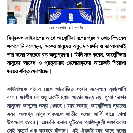
কোচ স্কালোনি। ছবি: সংগৃহীত
বিশ্বকাপ ফাইনালের আগে আর্জেন্টিনা দলের প্রধান কোচ লিওনেল
স্কালোনি বলেছেন, দেশের মানুষের অকুণ্ঠ সমর্থন ও ভালোবাসাই
তার দলের সবচেয়ে বড় অনুপ্রেরণা। তিনি মনে করেন, আর্জেন্টিনার
মানুষের আবেগ ও প্রত্যাশাই খেলোয়াড়দের আরেকটি শিরোপা
জয়ের শক্তি জোগাচ্ছে।
ফাইনালকে সামনে রেখে আয়োজিত সংবাদ সম্মেলনে স্কালোনি
বলেন, জাতীয় দল শুধু একটি ম্যাচ জেতার জন্য নয়, পুরো দেশের
মানুষের আনন্দের জন্য খেলছে। তার ভাষায়, আর্জেন্টিনার ম্যাচের
সময় অসংখ্য মানুষ একসঙ্গে জাতীয় দলের জার্সি গায়ে খেলা
উপভোগ করেন। এমনকি ক্লাব ফুটবলে প্রতিদ্বন্দ্বী সমর্থকরাও
সেই মুহূর্তে এক কাতারে দাঁড়ান। এই ঐক্যই তার কাছে দলের