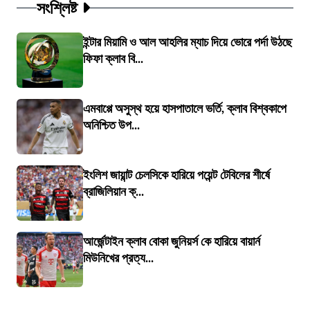
সংশ্লিষ্ট
ইন্টার মিয়ামি ও আল আহলির ম্যাচ দিয়ে ভোরে পর্দা উঠছে
ফিফা ক্লাব বি...
এমবাপ্পে অসুস্থ হয়ে হাসপাতালে ভর্তি, ক্লাব বিশ্বকাপে
অনিশ্চিত উপ...
ইংলিশ জায়ান্ট চেলসিকে হারিয়ে পয়েন্ট টেবিলের শীর্ষে
ব্রাজিলিয়ান ক্...
আর্জেন্টাইন ক্লাব বোকা জুনিয়র্স কে হারিয়ে বায়ার্ন
মিউনিখের প্রত্য...