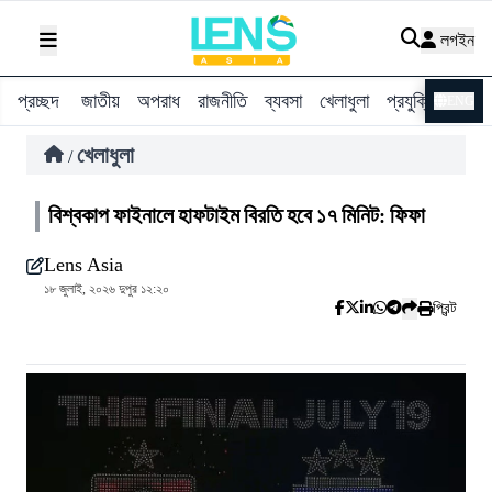
লগইন
প্রচ্ছদ
জাতীয়
অপরাধ
রাজনীতি
ব্যবসা
খেলাধুলা
প্রযুক্তি
বিশ্ব
ENG
খেলাধুলা
/
বিশ্বকাপ ফাইনালে হাফটাইম বিরতি হবে ১৭ মিনিট: ফিফা
Lens Asia
১৮ জুলাই, ২০২৬ দুপুর ১২:২০
প্রিন্ট