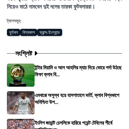
নিয়েও মাঠে নামবেন দুই দলের তারকা ফুটবলাররা।
ট্যাগসমূহ:
ফুটবল
বিশ্বকাপ
ফ্রান্স-ইংল্যান্ড
সংশ্লিষ্ট
ইন্টার মিয়ামি ও আল আহলির ম্যাচ দিয়ে ভোরে পর্দা উঠছে
ফিফা ক্লাব বি...
এমবাপ্পে অসুস্থ হয়ে হাসপাতালে ভর্তি, ক্লাব বিশ্বকাপে
অনিশ্চিত উপ...
ইংলিশ জায়ান্ট চেলসিকে হারিয়ে পয়েন্ট টেবিলের শীর্ষে