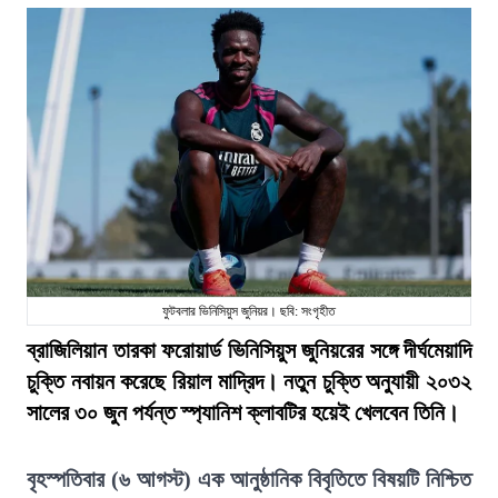
ফুটবলার ভিনিসিয়ুস জুনিয়র। ছবি: সংগৃহীত
ব্রাজিলিয়ান তারকা ফরোয়ার্ড ভিনিসিয়ুস জুনিয়রের সঙ্গে দীর্ঘমেয়াদি
চুক্তি নবায়ন করেছে রিয়াল মাদ্রিদ। নতুন চুক্তি অনুযায়ী ২০৩২
সালের ৩০ জুন পর্যন্ত স্প্যানিশ ক্লাবটির হয়েই খেলবেন তিনি।
বৃহস্পতিবার (৬ আগস্ট) এক আনুষ্ঠানিক বিবৃতিতে বিষয়টি নিশ্চিত