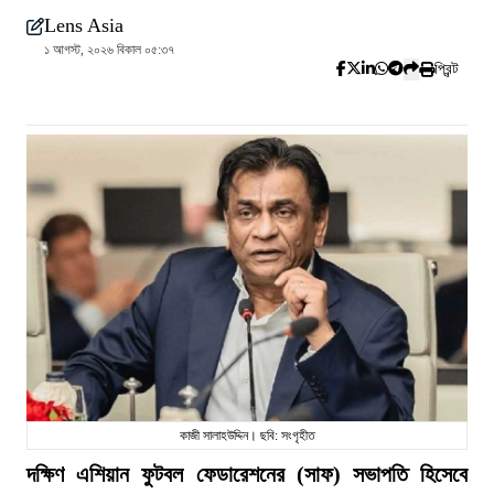
Lens Asia
১ আগস্ট, ২০২৬ বিকাল ০৫:৩৭
প্রিন্ট
কাজী সালাহউদ্দিন। ছবি: সংগৃহীত
দক্ষিণ এশিয়ান ফুটবল ফেডারেশনের (সাফ) সভাপতি হিসেবে