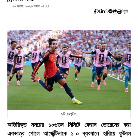
২০ জুলাই, ২০২৬ সকাল ০৪:২৪
প্রিন্ট
ছবি: সংগৃহীত
অতিরিক্ত সময়ের ১০৬তম মিনিটে ফেরান তোরেসের করা
একমাত্র গোলে আর্জেন্টিনাকে ১-০ ব্যবধানে হারিয়ে ফুটবল