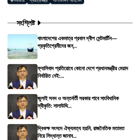
কক্সবাজার
স্বরাষ্ট্রমন্ত্রী
সালাউদ্দিন আহমেদ
সংশ্লিষ্ট
বাংলাদেশের একমাত্র প্রবাল দ্বীপ সেন্টমার্টিন—
প্রকৃতিপ্রেমীদের জন্...
ফ্যাসিবাদ প্রতিরোধে কোনো দেশে প্রধানমন্ত্রীর মেয়াদ
নির্ধারিত নেই:...
জুলাই সনদ ও অন্তর্বর্তী সরকার পাবে সাংবিধানিক
স্বীকৃতি: সালাউদ্দি...
দ্বিকক্ষ সংসদে ঐক্যমত্য হয়নি, রাজনৈতিক মতামত
নিয়ে সিদ্ধান্ত জানাব...