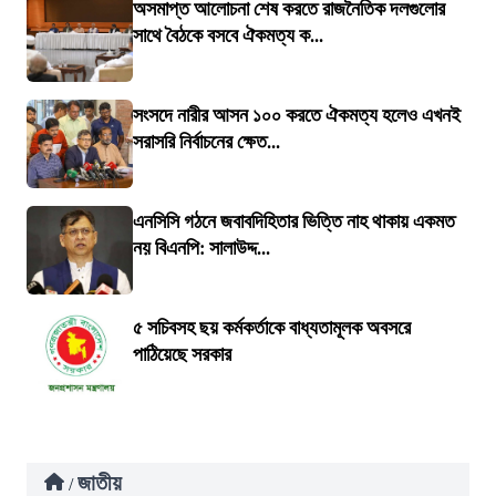
অসমাপ্ত আলোচনা শেষ করতে রাজনৈতিক দলগুলোর
সাথে বৈঠকে বসবে ঐকমত্য ক...
সংসদে নারীর আসন ১০০ করতে ঐকমত্য হলেও এখনই
সরাসরি নির্বাচনের ক্ষেত...
এনসিসি গঠনে জবাবদিহিতার ভিত্তি নাহ থাকায় একমত
নয় বিএনপি: সালাউদ্দ...
৫ সচিবসহ ছয় কর্মকর্তাকে বাধ্যতামূলক অবসরে
পাঠিয়েছে সরকার
জাতীয়
/