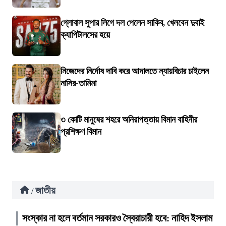
গ্লোবাল সুপার লিগে দল পেলেন সাকিব, খেলবেন দুবাই
ক্যাপিটালসের হয়ে
নিজেদের নির্দোষ দাবি করে আদালতে ন্যায়বিচার চাইলেন
নাসির-তামিমা
৩ কোটি মানুষের শহরে অনিরাপত্তায় বিমান বাহিনীর
প্রশিক্ষণ বিমান
জাতীয়
/
সংস্কার না হলে বর্তমান সরকারও স্বৈরাচারী হবে: নাহিদ ইসলাম