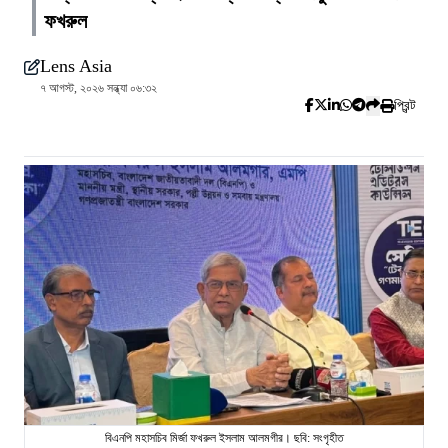
ফখরুল
Lens Asia
৭ আগস্ট, ২০২৬ সন্ধ্যা ০৬:৩২
প্রিন্ট
বিএনপি মহাসচিব মির্জা ফখরুল ইসলাম আলমগীর। ছবি: সংগৃহীত