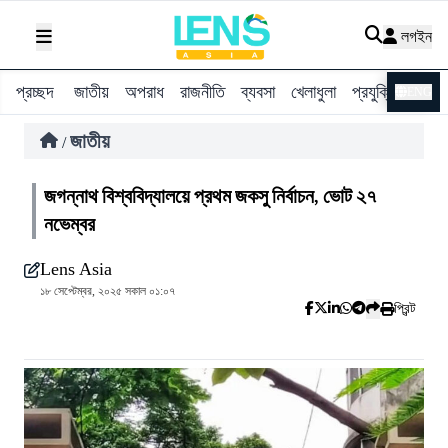
লগইন
প্রচ্ছদ
জাতীয়
অপরাধ
রাজনীতি
ব্যবসা
খেলাধুলা
প্রযুক্তি
বিশ্ব
ENG
জাতীয়
/
জগন্নাথ বিশ্ববিদ্যালয়ে প্রথম জকসু নির্বাচন, ভোট ২৭
নভেম্বর
Lens Asia
১৮ সেপ্টেম্বর, ২০২৫ সকাল ০১:০৭
প্রিন্ট