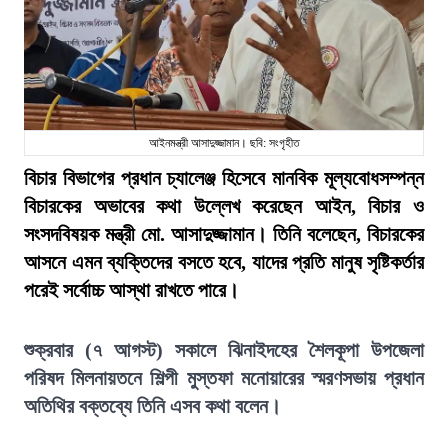
আইনমন্ত্রী আসাদুজ্জামান। ছবি: সংগৃহীত
বিচার বিভাগের প্রধান চ্যালেঞ্জ হিসেবে মানবিক মূল্যবোধসম্পন্ন
বিচারকের অভাবের কথা উল্লেখ করেছেন আইন, বিচার ও
সংসদবিষয়ক মন্ত্রী মো. আসাদুজ্জামান। তিনি বলেছেন, বিচারকের
আসনে এমন ব্যক্তিদের বসতে হবে, যাদের প্রতি মানুষ সৃষ্টিকর্তার
পরেই সর্বোচ্চ আস্থা রাখতে পারে।
শুক্রবার (৭ আগস্ট) সকালে ঝিনাইদহের শৈলকূপা উপজেলা
পরিষদ মিলনায়তনে শিল্পী মুস্তফা মনোয়ারের স্মরণসভায় প্রধান
অতিথির বক্তব্যে তিনি এসব কথা বলেন।