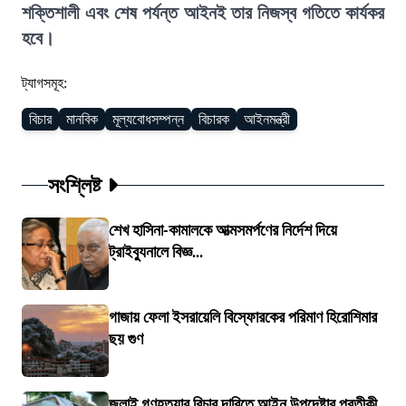
শক্তিশালী এবং শেষ পর্যন্ত আইনই তার নিজস্ব গতিতে কার্যকর
হবে।
ট্যাগসমূহ:
বিচার
মানবিক
মূল্যবোধসম্পন্ন
বিচারক
আইনমন্ত্রী
সংশ্লিষ্ট
শেখ হাসিনা-কামালকে আত্মসমর্পণের নির্দেশ দিয়ে
ট্রাইব্যুনালে বিজ্ঞ...
গাজায় ফেলা ইসরায়েলি বিস্ফোরকের পরিমাণ হিরোশিমার
ছয় গুণ
জুলাই গণহত্যার বিচার দাবিতে আইন উপদেষ্টার প্রতীকী