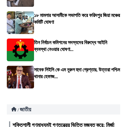
১৮ মামলার আসামীকে সভাপতি করে ফরিদপুর জিয়া মঞ্চের
কমিটি ঘোষণা
তিন নির্বাচন কমিশনের সদস্যদের বিরুদ্ধে আইনি
ব্যবস্থা নেওয়ার ঘোষণা...
সাবেক সিইসি কে এম নুরুল হুদা গ্রেপ্তার, উত্তরা পশ্চিম
থানার হেফাজ...
জাতীয়
/
শক্তিশালী গণমাধ্যমই গণতন্ত্রের ভিত্তি মজবুত করে: মির্জা