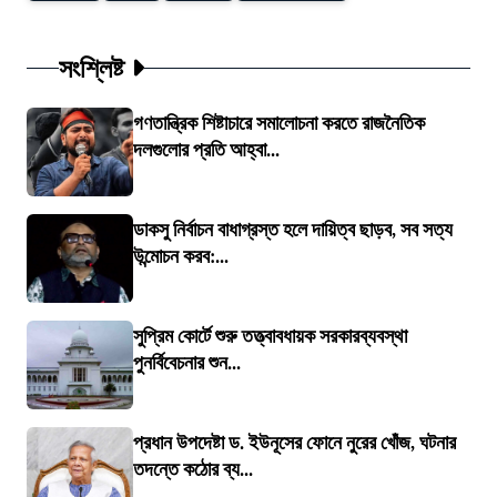
সংশ্লিষ্ট
গণতান্ত্রিক শিষ্টাচারে সমালোচনা করতে রাজনৈতিক
দলগুলোর প্রতি আহ্বা...
ডাকসু নির্বাচন বাধাগ্রস্ত হলে দায়িত্ব ছাড়ব, সব সত্য
উন্মোচন করব:...
সুপ্রিম কোর্টে শুরু তত্ত্বাবধায়ক সরকারব্যবস্থা
পুনর্বিবেচনার শুন...
প্রধান উপদেষ্টা ড. ইউনূসের ফোনে নুরের খোঁজ, ঘটনার
তদন্তে কঠোর ব্য...