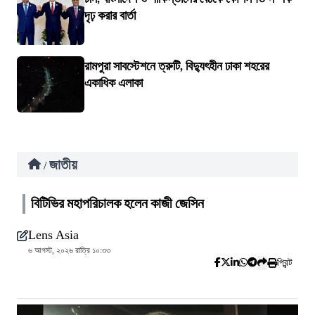
দৃঢ় করার বার্তা
রামপুরা সাবস্টেশনে ত্রুটি, বিদ্যুৎহীন ঢাকা শহরের
একাধিক এলাকা
জাতীয়
/
বিটিভির মহাপরিচালক হলেন কাজী জেসিন
Lens Asia
৬ আগস্ট, ২০২৬ রাত্রি ১০:৩৩
প্রিন্ট