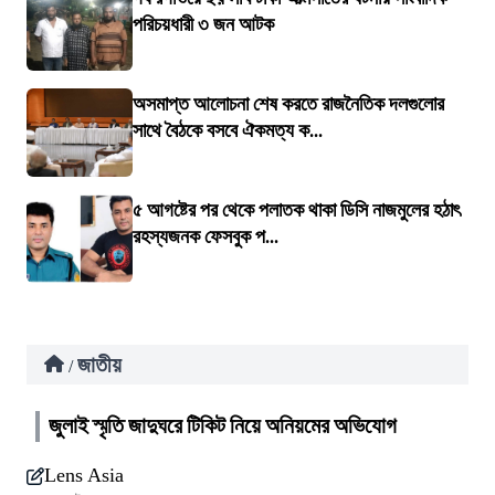
পরিচয়ধারী ৩ জন আটক
অসমাপ্ত আলোচনা শেষ করতে রাজনৈতিক দলগুলোর
সাথে বৈঠকে বসবে ঐকমত্য ক...
৫ আগষ্টের পর থেকে পলাতক থাকা ডিসি নাজমুলের হঠাৎ
রহস্যজনক ফেসবুক প...
জাতীয়
/
জুলাই স্মৃতি জাদুঘরে টিকিট নিয়ে অনিয়মের অভিযোগ
Lens Asia