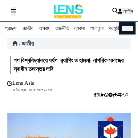
লগইন
প্রচ্ছদ
জাতীয়
অপরাধ
রাজনীতি
ব্যবসা
খেলাধুলা
প্রযুক্তি
বিশ্ব
ENG
জাতীয়
/
গণ বিশ্ববিদ্যালয়ে ধর্ষণ–র‍্যাগিং ও হামলা: নাগরিক সমাজের
স্বাধীন তদন্তের দাবি
Lens Asia
১১ ডিসেম্বর, ২০২৫ সকাল ১২:৩৫
প্রিন্ট