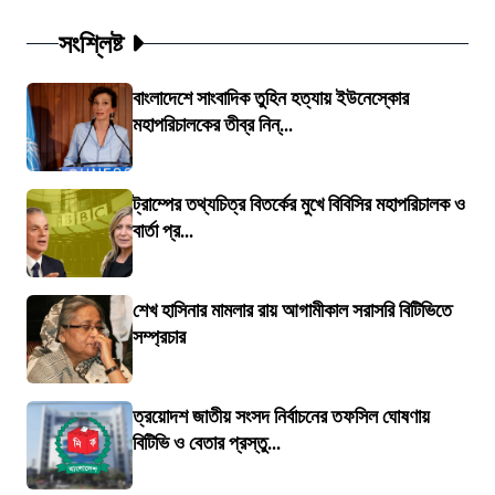
সংশ্লিষ্ট
বাংলাদেশে সাংবাদিক তুহিন হত্যায় ইউনেস্কোর
মহাপরিচালকের তীব্র নিন্...
ট্রাম্পের তথ্যচিত্র বিতর্কের মুখে বিবিসির মহাপরিচালক ও
বার্তা প্র...
শেখ হাসিনার মামলার রায় আগামীকাল সরাসরি বিটিভিতে
সম্প্রচার
ত্রয়োদশ জাতীয় সংসদ নির্বাচনের তফসিল ঘোষণায়
বিটিভি ও বেতার প্রস্তু...