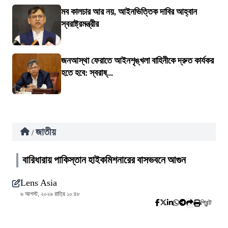
মব কালচার আর নয়, আইনভিত্তিক দাবির আহ্বান
স্বরাষ্ট্রমন্ত্রীর
জনআস্থা ফেরাতে আইনশৃঙ্খলা বাহিনীকে দ্রুত কার্যকর
হতে হবে: স্বরাষ্...
জাতীয়
/
বারিধারায় পাকিস্তান হাইকমিশনারের বাসভবনে আগুন
Lens Asia
৬ আগস্ট, ২০২৬ রাত্রি ১০:৪৮
প্রিন্ট