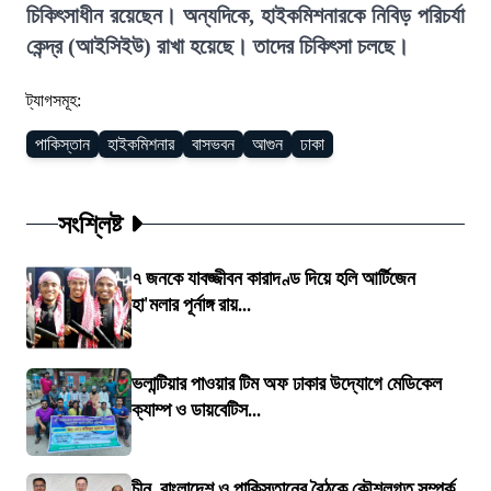
চিকিৎসাধীন রয়েছেন। অন্যদিকে, হাইকমিশনারকে নিবিড় পরিচর্যা
কেন্দ্র (আইসিইউ) রাখা হয়েছে। তাদের চিকিৎসা চলছে।
ট্যাগসমূহ:
পাকিস্তান
হাইকমিশনার
বাসভবন
আগুন
ঢাকা
সংশ্লিষ্ট
৭ জনকে যাবজ্জীবন কারাদণ্ড দিয়ে হলি আর্টিজেন
হা'মলার পূর্নাঙ্গ রায়...
ভলান্টিয়ার পাওয়ার টিম অফ ঢাকার উদ্যোগে মেডিকেল
ক্যাম্প ও ডায়বেটিস...
চীন, বাংলাদেশ ও পাকিস্তানের বৈঠকে কৌশলগত সম্পর্ক