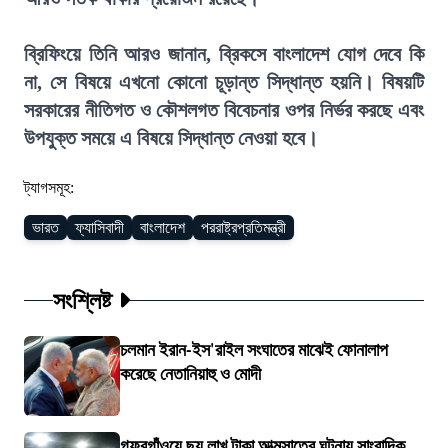
ব্রিফিংয়ে তিনি আরও জানান, ব্রিকসে বাংলাদেশ যোগ দেবে কি
না, সে বিষয়ে এখনো কোনো চূড়ান্ত সিদ্ধান্ত হয়নি। বিষয়টি
সরকারের নীতিগত ও কৌশলগত বিবেচনার ওপর নির্ভর করছে এবং
উপযুক্ত সময়ে এ বিষয়ে সিদ্ধান্ত নেওয়া হবে।
ট্যাগসমূহ:
ভারত
ফ্যাসিবাদী
বাংলাদেশ
পররাষ্ট্রপ্রতিমন্ত্রী
সংশ্লিষ্ট
চলমান ইরান-ইস'রাইল সংঘাতের মাঝেই ফোনালাপ
করেছে নেতানিয়াহু ও মোদী
গফরগাঁওয়ে ছয় লাখ টাকা আত্মসাতের ঘটনায় সাংবাদিক