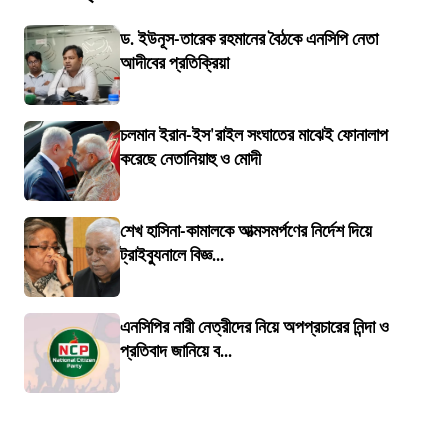
ড. ইউনূস-তারেক রহমানের বৈঠকে এনসিপি নেতা
আদীবের প্রতিক্রিয়া
চলমান ইরান-ইস'রাইল সংঘাতের মাঝেই ফোনালাপ
করেছে নেতানিয়াহু ও মোদী
শেখ হাসিনা-কামালকে আত্মসমর্পণের নির্দেশ দিয়ে
ট্রাইব্যুনালে বিজ্ঞ...
এনসিপির নারী নেত্রীদের নিয়ে অপপ্রচারের নিন্দা ও
প্রতিবাদ জানিয়ে ব...