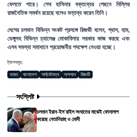
ফেলতে পারে। শেখ হাসিনার বক্তব্যের পেছনে দিল্লির
রাজনৈতিক সমর্থন রয়েছে বলেও মন্তব্য করেন তিনি।
দেশের চলমান বিভিন্ন সংকট প্রসঙ্গে রিজভী বলেন, গ্যাস, হাম,
ডেঙ্গুসহ বিভিন্ন চ্যালেঞ্জ মোকাবিলায় সরকার কাজ করছে এবং
এসব সমস্যা সমাধানে প্রয়োজনীয় পদক্ষেপ নেওয়া হচ্ছে।
ট্যাগসমূহ:
ভারত
বাংলাদেশ
সার্বভৌমত্ব
অসম্মান
রিজভী
সংশ্লিষ্ট
চলমান ইরান-ইস'রাইল সংঘাতের মাঝেই ফোনালাপ
করেছে নেতানিয়াহু ও মোদী