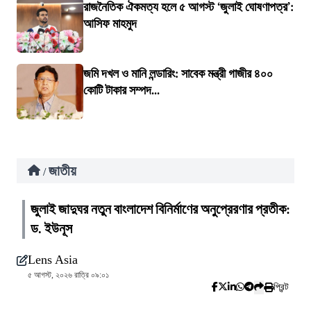
রাজনৈতিক ঐকমত্য হলে ৫ আগস্ট ‘জুলাই ঘোষণাপত্র’:
আসিফ মাহমুদ
জমি দখল ও মানি লন্ডারিং: সাবেক মন্ত্রী গাজীর ৪০০
কোটি টাকার সম্পদ...
জাতীয়
/
জুলাই জাদুঘর নতুন বাংলাদেশ বিনির্মাণের অনুপ্রেরণার প্রতীক:
ড. ইউনূস
Lens Asia
৫ আগস্ট, ২০২৬ রাত্রি ০৯:০১
প্রিন্ট