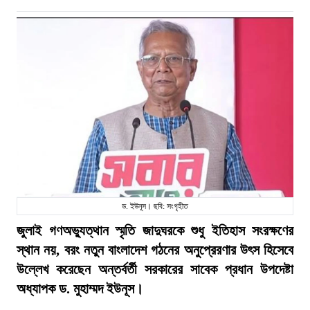
ড. ইউনূস। ছবি: সংগৃহীত
জুলাই গণঅভ্যুত্থান স্মৃতি জাদুঘরকে শুধু ইতিহাস সংরক্ষণের
স্থান নয়, বরং নতুন বাংলাদেশ গঠনের অনুপ্রেরণার উৎস হিসেবে
উল্লেখ করেছেন অন্তর্বর্তী সরকারের সাবেক প্রধান উপদেষ্টা
অধ্যাপক ড. মুহাম্মদ ইউনূস।