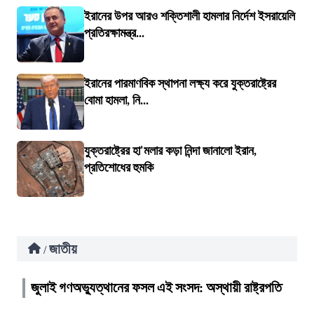
ইরানের উপর আরও শক্তিশালী হামলার নির্দেশ ইসরায়েলি
প্রতিরক্ষামন্ত্র...
ইরানের পারমাণবিক স্থাপনা লক্ষ্য করে যুক্তরাষ্ট্রের
বোমা হামলা, নি...
যুক্তরাষ্ট্রের হা'মলার কড়া নিন্দা জানালো ইরান,
প্রতিশোধের হুমকি
জাতীয়
/
জুলাই গণঅভ্যুত্থানের ফসল এই সংসদ: অস্থায়ী রাষ্ট্রপতি