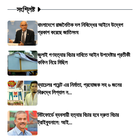
সংশ্লিষ্ট
বাংলাদেশে রাজনৈতিক দল নিষিদ্ধের আইনে উদ্বেগ
প্রকাশ করেছে জাতিসংঘ
জুলাই গণহত্যার বিচার দাবিতে আইন উপদেষ্টার প্রতীকী
কফিন নিয়ে মিছিল
ব্যাচেলর পয়েন্ট এর নির্মাতা, প্রযোজক সহ ৬ জনের
বিরুদ্ধে লিগ্যাল ন...
মিটফোর্ডে ব্যবসায়ী হত্যার বিচার হবে দ্রুত বিচার
ট্রাইব্যুনালে: আই...