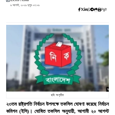
৬ আগস্ট, ২০২৬ দুপুর ০৩:০৬
প্রিন্ট
ছবি: সংগৃহীত
২৩তম রাষ্ট্রপতি নির্বাচন উপলক্ষে তফসিল ঘোষণা করেছে নির্বাচন
কমিশন (ইসি)। ঘোষিত তফসিল অনুযায়ী, আগামী ২০ আগস্ট