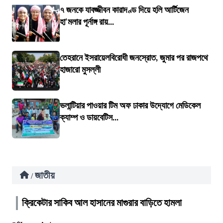
৭ জনকে যাবজ্জীবন কারাদণ্ড দিয়ে হলি আর্টিজেন
হা'মলার পূর্নাঙ্গ রায়...
তেহরানে ইসরায়েলবিরোধী জনস্রোত, জুমার পর রাজপথে
হাজারো মুসল্লী
ভলান্টিয়ার পাওয়ার টিম অফ ঢাকার উদ্যোগে মেডিকেল
ক্যাম্প ও ডায়বেটিস...
জাতীয়
/
ক্রিকেটার সাকিব আল হাসানের মাগুরার বাড়িতে হামলা