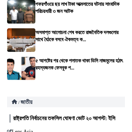
গফরগাঁওয়ে ছয় লাখ টাকা আত্মসাতের ঘটনায় সাংবাদিক
পরিচয়ধারী ৩ জন আটক
অসমাপ্ত আলোচনা শেষ করতে রাজনৈতিক দলগুলোর
সাথে বৈঠকে বসবে ঐকমত্য ক...
৫ আগষ্টের পর থেকে পলাতক থাকা ডিসি নাজমুলের হঠাৎ
রহস্যজনক ফেসবুক প...
জাতীয়
/
রাষ্ট্রপতি নির্বাচনের তফসিল ঘোষণা ভোট ২০ আগস্ট: ইসি
Lens Asia