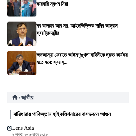
কারবারি স্বপন মিয়া
মব কালচার আর নয়, আইনভিত্তিক দাবির আহ্বান
স্বরাষ্ট্রমন্ত্রীর
জনআস্থা ফেরাতে আইনশৃঙ্খলা বাহিনীকে দ্রুত কার্যকর
হতে হবে: স্বরাষ্...
জাতীয়
/
বারিধারায় পাকিস্তান হাইকমিশনারের বাসভবনে আগুন
Lens Asia
৬ আগস্ট, ২০২৬ রাত্রি ১০:৪৮