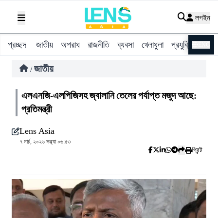
লগইন
প্রচ্ছদ
জাতীয়
অপরাধ
রাজনীতি
ব্যবসা
খেলাধুলা
প্রযুক্তি
বিশ্ব
ENG
জাতীয়
/
এলএনজি-এলপিজিসহ জ্বালানি তেলের পর্যাপ্ত মজুদ আছে:
প্রতিমন্ত্রী
Lens Asia
৭ মার্চ, ২০২৬ সন্ধ্যা ০৬:৫৩
প্রিন্ট