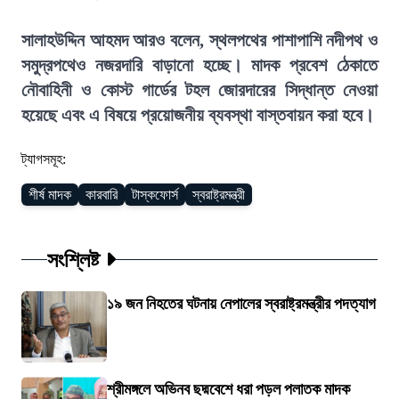
সালাহউদ্দিন আহমদ আরও বলেন, স্থলপথের পাশাপাশি নদীপথ ও
সমুদ্রপথেও নজরদারি বাড়ানো হচ্ছে। মাদক প্রবেশ ঠেকাতে
নৌবাহিনী ও কোস্ট গার্ডের টহল জোরদারের সিদ্ধান্ত নেওয়া
হয়েছে এবং এ বিষয়ে প্রয়োজনীয় ব্যবস্থা বাস্তবায়ন করা হবে।
ট্যাগসমূহ:
শীর্ষ মাদক
কারবারি
টাস্কফোর্স
স্বরাষ্ট্রমন্ত্রী
সংশ্লিষ্ট
১৯ জন নিহতের ঘটনায় নেপালের স্বরাষ্ট্রমন্ত্রীর পদত্যাগ
শ্রীমঙ্গলে অভিনব ছদ্মবেশে ধরা পড়ল পলাতক মাদক