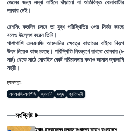
তেলের জন্য লম্বা লাইনে দাঁড়ানো বা অতিরিক্ত কেনাকাটার
দরকার নেই।
রেশনিং কতদিন চলবে তা যুদ্ধ পরিস্থিতির ওপর নির্ভর করছে
বলেও উল্লেখ করেন তিনি।
পাশাপাশি এলএনজি আমদানির ক্ষেত্রে কাতারের বাইরে বিকল্প
উৎস নিয়েও কাজ চলছে। পরিস্থিতি নিয়ন্ত্রণে রাখতে রোববার (৮
মার্চ) থেকে মাঠে মোবাইল কোর্ট পরিচালনার কথাও জানান জ্বালানি
মন্ত্রী।
ট্যাগসমূহ:
এলএনজি-এলপিজি
জ্বালানি
মজুদ
প্রতিমন্ত্রী
সংশ্লিষ্ট
ইরান-ইসরায়েলের চলমান সংঘাতের কারণে বাংলাদেশে