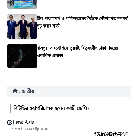
চীন, বাংলাদেশ ও পাকিস্তানের বৈঠকে কৌশলগত সম্পর্ক
দৃঢ় করার বার্তা
রামপুরা সাবস্টেশনে ত্রুটি, বিদ্যুৎহীন ঢাকা শহরের
একাধিক এলাকা
জাতীয়
/
বিটিভির মহাপরিচালক হলেন কাজী জেসিন
Lens Asia
৬ আগস্ট, ২০২৬ রাত্রি ১০:৩৩
প্রিন্ট