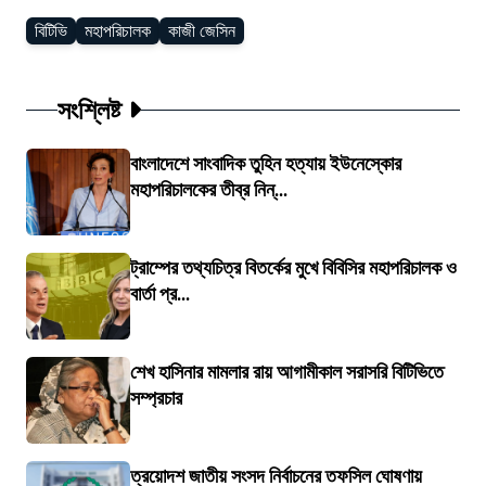
বিটিভি
মহাপরিচালক
কাজী জেসিন
সংশ্লিষ্ট
বাংলাদেশে সাংবাদিক তুহিন হত্যায় ইউনেস্কোর
মহাপরিচালকের তীব্র নিন্...
ট্রাম্পের তথ্যচিত্র বিতর্কের মুখে বিবিসির মহাপরিচালক ও
বার্তা প্র...
শেখ হাসিনার মামলার রায় আগামীকাল সরাসরি বিটিভিতে
সম্প্রচার
ত্রয়োদশ জাতীয় সংসদ নির্বাচনের তফসিল ঘোষণায়