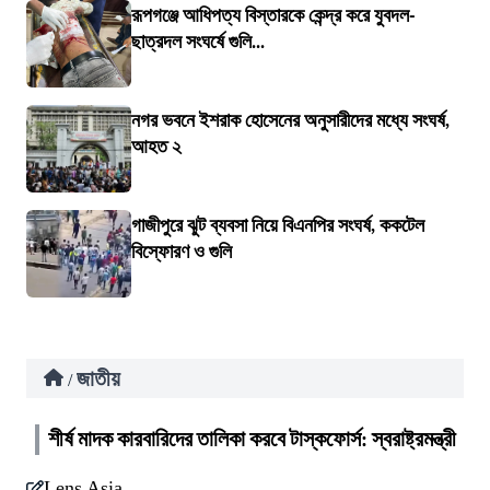
রূপগঞ্জে আধিপত্য বিস্তারকে কেন্দ্র করে যুবদল-
ছাত্রদল সংঘর্ষে গুলি...
নগর ভবনে ইশরাক হোসেনের অনুসারীদের মধ্যে সংঘর্ষ,
আহত ২
গাজীপুরে ঝুট ব্যবসা নিয়ে বিএনপির সংঘর্ষ, ককটেল
বিস্ফোরণ ও গুলি
জাতীয়
/
শীর্ষ মাদক কারবারিদের তালিকা করবে টাস্কফোর্স: স্বরাষ্ট্রমন্ত্রী
Lens Asia