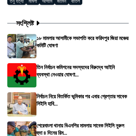
তনু হত্যা
মামলা
আসামি
জামিন
বাতিল
সংশ্লিষ্ট
১৮ মামলার আসামীকে সভাপতি করে ফরিদপুর জিয়া মঞ্চের
কমিটি ঘোষণা
তিন নির্বাচন কমিশনের সদস্যদের বিরুদ্ধে আইনি
ব্যবস্থা নেওয়ার ঘোষণা...
নির্বাচন নিয়ে বিতর্কিত ভূমিকার পর এবার গ্রেপ্তার সাবেক
সিইসি হাবি...
শেরেবাংলা থানায় বিএনপির মামলায় সাবেক সিইসি নুরুল
হুদা ৪ দিনের রিম...