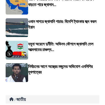
বাড়তে পারে জ্বালান...
ওমান সাগরে জ্বালানি পাচার: বিদেশি ট্যাংকার জব্দ করল
ইরান
যমুনা অয়েলে দুর্নীতি: অভিনব কৌশলে জ্বালানি তেল
আত্মসাতের চাঞ্চল্য...
নির্বাচনের আগে অস্ত্রের মজুদের অভিযোগ এনসিপির
মুখপাত্রের
জাতীয়
/