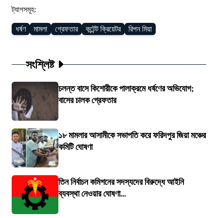
ট্যাগসমূহ:
ধর্ষণ
মামলা
গ্রেফতার
কন্টেন্ট ক্রিয়েটর
রিপন মিয়া
সংশ্লিষ্ট
চলন্ত বাসে কিশোরীকে পালাক্রমে ধর্ষণের অভিযোগ;
বাসের চালক গ্রেফতার
১৮ মামলার আসামীকে সভাপতি করে ফরিদপুর জিয়া মঞ্চের
কমিটি ঘোষণা
তিন নির্বাচন কমিশনের সদস্যদের বিরুদ্ধে আইনি
ব্যবস্থা নেওয়ার ঘোষণা...