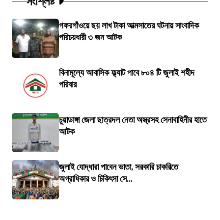
সংশ্লিষ্ট
গফরগাঁওয়ে ছয় লাখ টাকা আত্মসাতের ঘটনায় সাংবাদিক
পরিচয়ধারী ৩ জন আটক
বিনামূল্যে আবাসিক ফ্ল্যাট পাবে ৮০৪ টি জুলাই শহীদ
পরিবার
চুয়াডাঙ্গা জেলা ছাত্রদল নেতা অস্ত্রসহ সেনাবাহিনীর হাতে
আটক
জুলাই যোদ্ধারা পাবেন ভাতা, সরকারি চাকরিতে
অগ্রাধিকার ও চিকিৎসা সে...