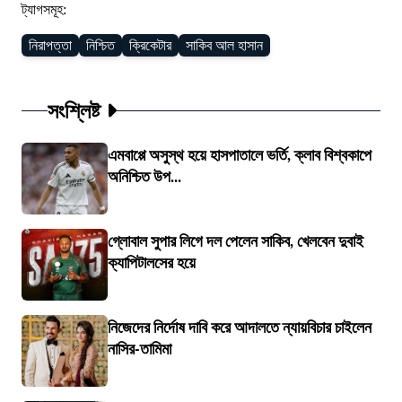
ট্যাগসমূহ:
নিরাপত্তা
নিশ্চিত
ক্রিকেটার
সাকিব আল হাসান
সংশ্লিষ্ট
এমবাপ্পে অসুস্থ হয়ে হাসপাতালে ভর্তি, ক্লাব বিশ্বকাপে
অনিশ্চিত উপ...
গ্লোবাল সুপার লিগে দল পেলেন সাকিব, খেলবেন দুবাই
ক্যাপিটালসের হয়ে
নিজেদের নির্দোষ দাবি করে আদালতে ন্যায়বিচার চাইলেন
নাসির-তামিমা