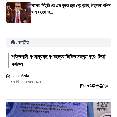
সাবেক সিইসি কে এম নুরুল হুদা গ্রেপ্তার, উত্তরা পশ্চিম
থানার হেফাজ...
জাতীয়
/
শক্তিশালী গণমাধ্যমই গণতন্ত্রের ভিত্তি মজবুত করে: মির্জা
ফখরুল
Lens Asia
৭ আগস্ট, ২০২৬ সন্ধ্যা ০৬:৩২
প্রিন্ট