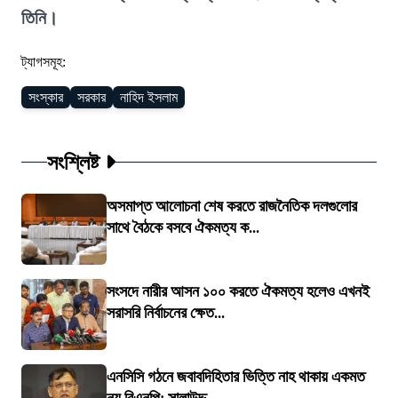
তিনি।
ট্যাগসমূহ:
সংস্কার
সরকার
নাহিদ ইসলাম
সংশ্লিষ্ট
অসমাপ্ত আলোচনা শেষ করতে রাজনৈতিক দলগুলোর
সাথে বৈঠকে বসবে ঐকমত্য ক...
সংসদে নারীর আসন ১০০ করতে ঐকমত্য হলেও এখনই
সরাসরি নির্বাচনের ক্ষেত...
এনসিসি গঠনে জবাবদিহিতার ভিত্তি নাহ থাকায় একমত