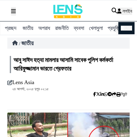
লগইন
প্রচ্ছদ
জাতীয়
অপরাধ
রাজনীতি
ব্যবসা
খেলাধুলা
প্রযুক্তি
বিশ্ব
ENG
জাতীয়
/
আবু সাঈদ হত্যা মামলার আসামি সাবেক পুলিশ কর্মকর্তা
আরিফুজ্জামান ভারতে গ্রেফতার
Lens Asia
২৪ আগস্ট, ২০২৫ দুপুর ০২:১৫
প্রিন্ট