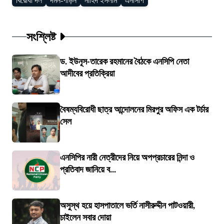
বিরোধী দল
দমন-পীড়ন
নাহিদ ইসলাম
এনসিপি
সংশ্লিষ্ট
ড. ইউনূস-তারেক রহমানের বৈঠকে এনসিপি নেতা
আদীবের প্রতিক্রিয়া
বৈষম্যবিরোধী ছাত্র আন্দোলনের মিরপুর অফিস এক টর্চার
সেল
এনসিপির নারী নেত্রীদের নিয়ে অপপ্রচারের নিন্দা ও
প্রতিবাদ জানিয়ে ব...
অসুস্থ হয়ে হাসপাতালে ভর্তি নাসীরুদ্দীন পাটওয়ারী,
চাইলেন সবার দোয়া