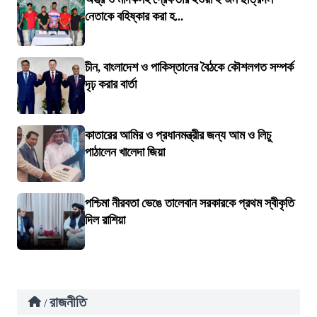
নেতাকে বহিষ্কার করা হ...
চীন, বাংলাদেশ ও পাকিস্তানের বৈঠকে কৌশলগত সম্পর্ক
দৃঢ় করার বার্তা
কাতারের আমির ও প্রধানমন্ত্রীর জন্য আম ও লিচু
পাঠালেন খালেদা জিয়া
পশ্চিমা নীরবতা ভেঙে তালেবান সরকারকে প্রথম স্বীকৃতি
দিল রাশিয়া
রাজনীতি
/