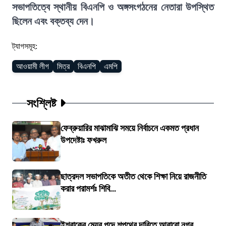
সভাপতিত্বে স্থানীয় বিএনপি ও অঙ্গসংগঠনের নেতারা উপস্থিত
ছিলেন এবং বক্তব্য দেন।
ট্যাগসমূহ:
আওয়ামী লীগ
মিত্র
বিএনপি
এমপি
সংশ্লিষ্ট
ফেব্রুয়ারির মাঝামাঝি সময়ে নির্বাচনে একমত প্রধান
উপদেষ্টাঃ ফখরুল
ছাত্রদল সভাপতিকে অতীত থেকে শিক্ষা নিয়ে রাজনীতি
করার পরামর্শঃ শিবি...
ইশরাকের মেয়র পদে শপথের দাবিতে আবারো নগর