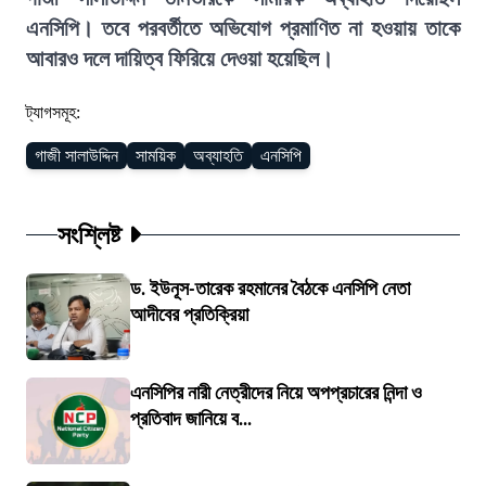
এনসিপি। তবে পরবর্তীতে অভিযোগ প্রমাণিত না হওয়ায় তাকে
আবারও দলে দায়িত্ব ফিরিয়ে দেওয়া হয়েছিল।
ট্যাগসমূহ:
গাজী সালাউদ্দিন
সাময়িক
অব্যাহতি
এনসিপি
সংশ্লিষ্ট
ড. ইউনূস-তারেক রহমানের বৈঠকে এনসিপি নেতা
আদীবের প্রতিক্রিয়া
এনসিপির নারী নেত্রীদের নিয়ে অপপ্রচারের নিন্দা ও
প্রতিবাদ জানিয়ে ব...