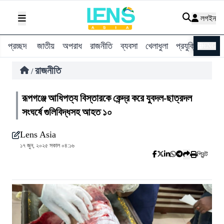
লগইন
প্রচ্ছদ
জাতীয়
অপরাধ
রাজনীতি
ব্যবসা
খেলাধুলা
প্রযুক্তি
বিশ্ব
ENG
রাজনীতি
/
রূপগঞ্জে আধিপত্য বিস্তারকে কেন্দ্র করে যুবদল-ছাত্রদল
সংঘর্ষে গুলিবিদ্ধসহ আহত ১০
Lens Asia
১৭ জুন, ২০২৫ সকাল ০৪:১৬
প্রিন্ট