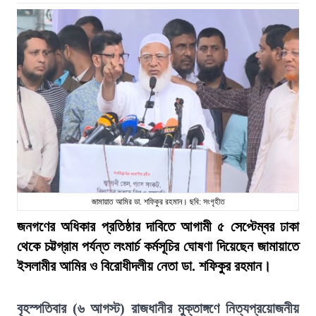
জামায়াত আমির ডা. শফিকুর রহমান। ছবি: সংগৃহীত
জনগণের অধিকার প্রতিষ্ঠার দাবিতে আগামী ৫ সেপ্টেম্বর ঢাকা
থেকে চট্টগ্রাম পর্যন্ত লংমার্চ কর্মসূচির ঘোষণা দিয়েছেন জামায়াতে
ইসলামীর আমির ও বিরোধীদলীয় নেতা ডা. শফিকুর রহমান।
বৃহস্পতিবার (৬ আগস্ট) রাজধানীর মুক্তাঙ্গণে নিত্যপ্রয়োজনীয়