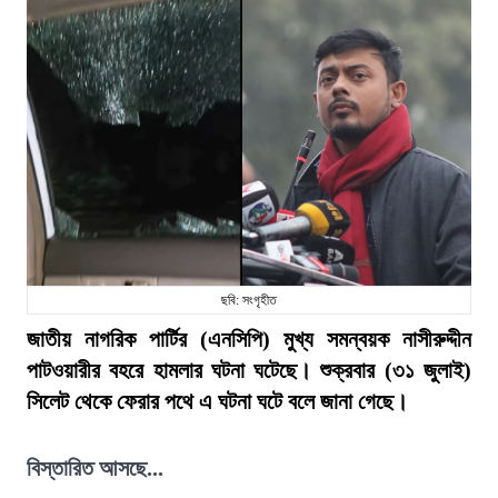
ছবি: সংগৃহীত
জাতীয় নাগরিক পার্টির (এনসিপি) মুখ্য সমন্বয়ক নাসীরুদ্দীন
পাটওয়ারীর বহরে হামলার ঘটনা ঘটেছে। শুক্রবার (৩১ জুলাই)
সিলেট থেকে ফেরার পথে এ ঘটনা ঘটে বলে জানা গেছে।
বিস্তারিত আসছে...