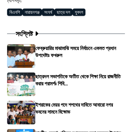
ট্যাগসমূহ:
বিএনপি
নারায়নগঞ্জ
সংঘর্ষ
ছাত্র দল
যুবদল
সংশ্লিষ্ট
ফেব্রুয়ারির মাঝামাঝি সময়ে নির্বাচনে একমত প্রধান
উপদেষ্টাঃ ফখরুল
ছাত্রদল সভাপতিকে অতীত থেকে শিক্ষা নিয়ে রাজনীতি
করার পরামর্শঃ শিবি...
ইশরাকের মেয়র পদে শপথের দাবিতে আবারো নগর
ভবনের সামনে বিক্ষোভ