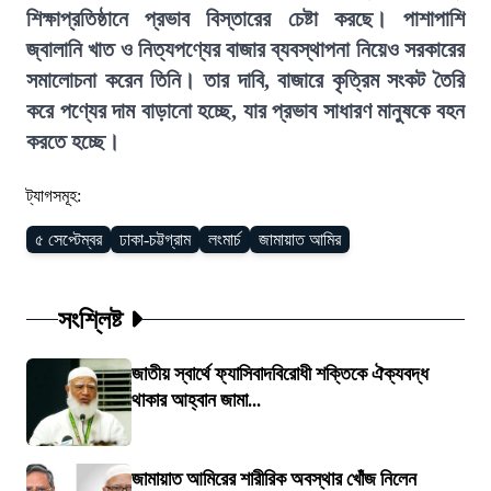
শিক্ষাপ্রতিষ্ঠানে প্রভাব বিস্তারের চেষ্টা করছে। পাশাপাশি
জ্বালানি খাত ও নিত্যপণ্যের বাজার ব্যবস্থাপনা নিয়েও সরকারের
সমালোচনা করেন তিনি। তার দাবি, বাজারে কৃত্রিম সংকট তৈরি
করে পণ্যের দাম বাড়ানো হচ্ছে, যার প্রভাব সাধারণ মানুষকে বহন
করতে হচ্ছে।
ট্যাগসমূহ:
৫ সেপ্টেম্বর
ঢাকা-চট্টগ্রাম
লংমার্চ
জামায়াত আমির
সংশ্লিষ্ট
জাতীয় স্বার্থে ফ্যাসিবাদবিরোধী শক্তিকে ঐক্যবদ্ধ
থাকার আহ্বান জামা...
জামায়াত আমিরের শারীরিক অবস্থার খোঁজ নিলেন