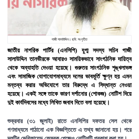
গাজী সালাউদ্দিন। ছবি: সংগৃহীত
জাতীয় নাগরিক পার্টির (এনসিপি) যুগ্ম সদস্য সচিব গাজী
সালাউদ্দিন তানভীরকে আবারও সাময়িকভাবে সাংগঠনিক দায়িত্ব
থেকে অব্যাহতি দেওয়া হয়েছে। গুরুতর সাংগঠনিক শৃঙ্খলাভঙ্গ
এবং সামাজিক যোগাযোগমাধ্যমে দলের ভাবমূর্তি ক্ষুণ্ন হয় এমন
মন্তব্য করার অভিযোগে তার বিরুদ্ধে এ সিদ্ধান্ত নেওয়া
হয়েছে। একই সঙ্গে তাকে কারণ দর্শানোর (শোকজ) নোটিশ দিয়ে
দুই কার্যদিবসের মধ্যে লিখিত জবাব দিতে বলা হয়েছে।
শুক্রবার (৩১ জুলাই) রাতে এনসিপির দফতর সেল থেকে
গণমাধ্যমে পাঠানো এক বিজ্ঞপ্তিতে এ তথ্য জানানো হয়। পরে
দলটির ভেরিফায়েড ফেসবুক পেজেও নোটিশটি প্রকাশ করা হয়।