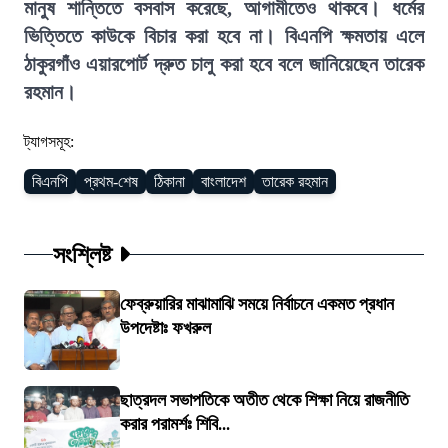
মানুষ শান্তিতে বসবাস করেছে, আগামীতেও থাকবে। ধর্মের
ভিত্তিতে কাউকে বিচার করা হবে না। বিএনপি ক্ষমতায় এলে
ঠাকুরগাঁও এয়ারপোর্ট দ্রুত চালু করা হবে বলে জানিয়েছেন তারেক
রহমান।
ট্যাগসমূহ:
বিএনপি
প্রথম-শেষ
ঠিকানা
বাংলাদেশ
তারেক রহমান
সংশ্লিষ্ট
ফেব্রুয়ারির মাঝামাঝি সময়ে নির্বাচনে একমত প্রধান
উপদেষ্টাঃ ফখরুল
ছাত্রদল সভাপতিকে অতীত থেকে শিক্ষা নিয়ে রাজনীতি
করার পরামর্শঃ শিবি...