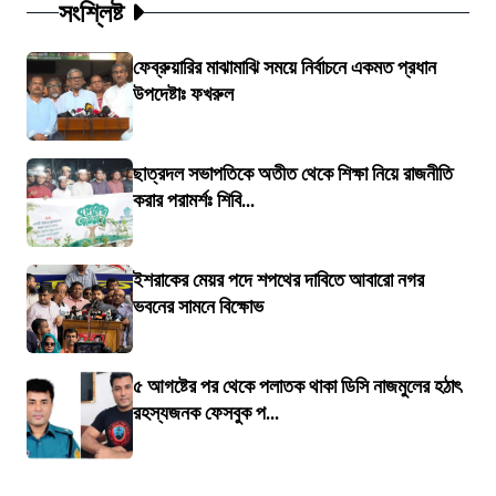
সংশ্লিষ্ট
ফেব্রুয়ারির মাঝামাঝি সময়ে নির্বাচনে একমত প্রধান
উপদেষ্টাঃ ফখরুল
ছাত্রদল সভাপতিকে অতীত থেকে শিক্ষা নিয়ে রাজনীতি
করার পরামর্শঃ শিবি...
ইশরাকের মেয়র পদে শপথের দাবিতে আবারো নগর
ভবনের সামনে বিক্ষোভ
৫ আগষ্টের পর থেকে পলাতক থাকা ডিসি নাজমুলের হঠাৎ
রহস্যজনক ফেসবুক প...