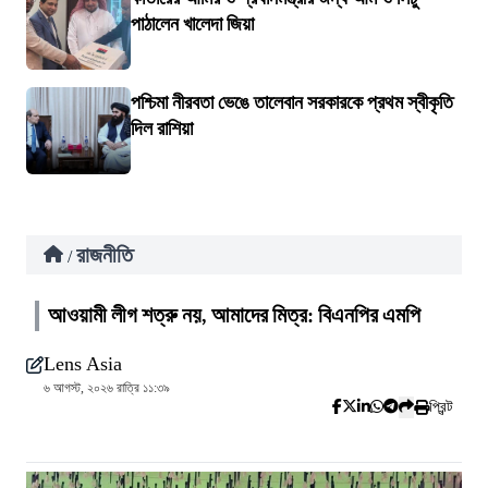
পাঠালেন খালেদা জিয়া
পশ্চিমা নীরবতা ভেঙে তালেবান সরকারকে প্রথম স্বীকৃতি
দিল রাশিয়া
রাজনীতি
/
আওয়ামী লীগ শত্রু নয়, আমাদের মিত্র: বিএনপির এমপি
Lens Asia
৬ আগস্ট, ২০২৬ রাত্রি ১১:৩৯
প্রিন্ট