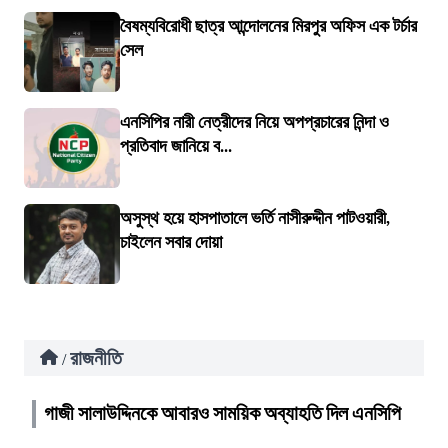
বৈষম্যবিরোধী ছাত্র আন্দোলনের মিরপুর অফিস এক টর্চার
সেল
এনসিপির নারী নেত্রীদের নিয়ে অপপ্রচারের নিন্দা ও
প্রতিবাদ জানিয়ে ব...
অসুস্থ হয়ে হাসপাতালে ভর্তি নাসীরুদ্দীন পাটওয়ারী,
চাইলেন সবার দোয়া
রাজনীতি
/
গাজী সালাউদ্দিনকে আবারও সাময়িক অব্যাহতি দিল এনসিপি