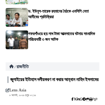
ড. ইউনূস-তারেক রহমানের বৈঠকে এনসিপি নেতা
আদীবের প্রতিক্রিয়া
গফরগাঁওয়ে ছয় লাখ টাকা আত্মসাতের ঘটনায় সাংবাদিক
পরিচয়ধারী ৩ জন আটক
রাজনীতি
/
জুলাইয়ের ইতিহাস দলীয়করণ না করার আহ্বান নাহিদ ইসলামের
Lens Asia
৮ আগস্ট, ২০২৬ দুপুর ০২:১৬
প্রিন্ট