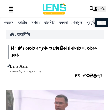
লগইন
প্রচ্ছদ
জাতীয়
অপরাধ
রাজনীতি
ব্যবসা
খেলাধুলা
প্রযুক্তি
বিশ্ব
ENG
রাজনীতি
/
বিএনপির নেতাদের প্রথম ও শেষ ঠিকানা বাংলাদেশ: তারেক
রহমান
Lens Asia
৭ ফেব্রুয়ারি, ২০২৬ দুপুর ০২:২২
প্রিন্ট