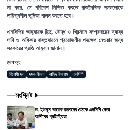
না করে, সে পরিবেশ নিশ্চিত করতে রাজনৈতিক দলগুলোকে
দায়িত্বশীল ভূমিকা পালন করতে হবে।
এনসিপির আহ্বায়ক হিন্দু, বৌদ্ধ ও খ্রিস্টান সম্প্রদায়ের ন্যায্য
দাবি ও অধিকার বাস্তবায়নে প্রয়োজনীয় পদক্ষেপ নেওয়ার জন্য
সরকারের প্রতি আহ্বান জানান।
ট্যাগসমূহ:
বিরোধী দল
দমন-পীড়ন
নাহিদ ইসলাম
এনসিপি
সংশ্লিষ্ট
ড. ইউনূস-তারেক রহমানের বৈঠকে এনসিপি নেতা
আদীবের প্রতিক্রিয়া