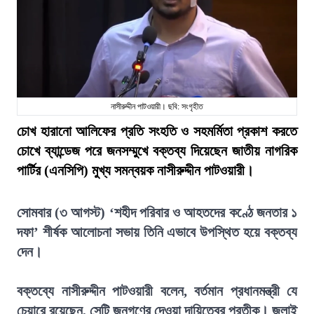
নাসীরুদ্দীন পাটওয়ারী। ছবি: সংগৃহীত
চোখ হারানো আলিফের প্রতি সংহতি ও সহমর্মিতা প্রকাশ করতে
চোখে ব্যান্ডেজ পরে জনসম্মুখে বক্তব্য দিয়েছেন জাতীয় নাগরিক
পার্টির (এনসিপি) মুখ্য সমন্বয়ক নাসীরুদ্দীন পাটওয়ারী।
সোমবার (৩ আগস্ট) ‘শহীদ পরিবার ও আহতদের কণ্ঠে জনতার ১
দফা’ শীর্ষক আলোচনা সভায় তিনি এভাবে উপস্থিত হয়ে বক্তব্য
দেন।
বক্তব্যে নাসীরুদ্দীন পাটওয়ারী বলেন, বর্তমান প্রধানমন্ত্রী যে
চেয়ারে রয়েছেন, সেটি জনগণের দেওয়া দায়িত্বের প্রতীক। জুলাই