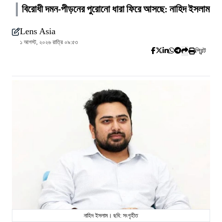
বিরোধী দমন-পীড়নের পুরোনো ধারা ফিরে আসছে: নাহিদ ইসলাম
Lens Asia
১ আগস্ট, ২০২৬ রাত্রি ০৯:৫৩
প্রিন্ট
নাহিদ ইসলাম। ছবি: সংগৃহীত