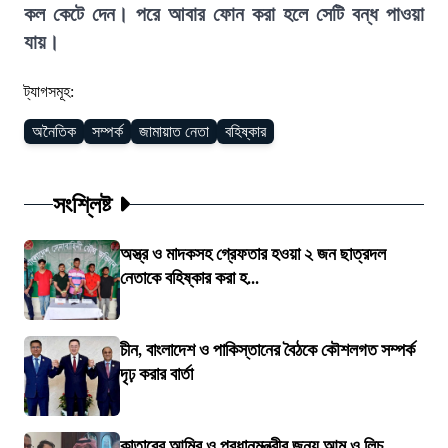
কল কেটে দেন। পরে আবার ফোন করা হলে সেটি বন্ধ পাওয়া
যায়।
ট্যাগসমূহ:
অনৈতিক
সম্পর্ক
জামায়াত নেতা
বহিষ্কার
সংশ্লিষ্ট
অস্ত্র ও মাদকসহ গ্রেফতার হওয়া ২ জন ছাত্রদল
নেতাকে বহিষ্কার করা হ...
চীন, বাংলাদেশ ও পাকিস্তানের বৈঠকে কৌশলগত সম্পর্ক
দৃঢ় করার বার্তা
কাতারের আমির ও প্রধানমন্ত্রীর জন্য আম ও লিচু