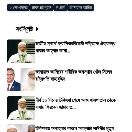
৫ সেপ্টেম্বর
ঢাকা-চট্টগ্রাম
লংমার্চ
জামায়াত আমির
সংশ্লিষ্ট
জাতীয় স্বার্থে ফ্যাসিবাদবিরোধী শক্তিকে ঐক্যবদ্ধ
থাকার আহ্বান জামা...
জামায়াত আমিরের শারীরিক অবস্থার খোঁজ নিলেন
রাষ্ট্রপতি সাহাবুদ্দিন
দীর্ঘ ১০ দিনের চিকিৎসা শেষে আজ হাসপাতাল থেকে
বাসায় ফিরবেন জামায়াত...
চিকিৎসায় অবহেলার কারনে আল্লামা সাঈদীর মৃত্যু