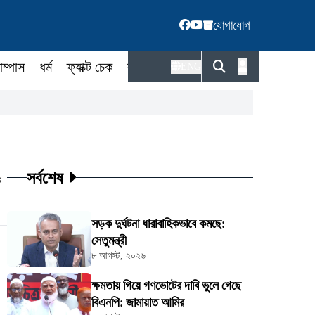
যোগাযোগ
াম্পাস
ধর্ম
ফ্যাক্ট চেক
কর্মকর্তা
ENG
সর্বশেষ
ট
সড়ক দুর্ঘটনা ধারাবাহিকভাবে কমছে:
সেতুমন্ত্রী
৮ আগস্ট, ২০২৬
ক্ষমতায় গিয়ে গণভোটের দাবি ভুলে গেছে
বিএনপি: জামায়াত আমির