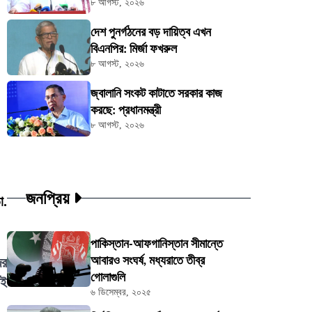
৮ আগস্ট, ২০২৬
দেশ পুনর্গঠনের বড় দায়িত্ব এখন
বিএনপির: মির্জা ফখরুল
৮ আগস্ট, ২০২৬
জ্বালানি সংকট কাটাতে সরকার কাজ
করছে: প্রধানমন্ত্রী
৮ আগস্ট, ২০২৬
জনপ্রিয়
া.
পাকিস্তান-আফগানিস্তান সীমান্তে
আবারও সংঘর্ষ, মধ্যরাতে তীব্র
ের
গোলাগুলি
াই
৬ ডিসেম্বর, ২০২৫