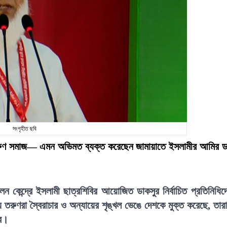
সংগৃহীত ছবি
ে তরুণ সমাজ— এমন অভিমত ব্যক্ত করেছেন জামায়াতে ইসলামীর আমির ড
েলন কেন্দ্রে ইসলামী ছাত্রশিবির আয়োজিত ডাকসুর নির্বাচিত প্রতিনিধিদ
 যে তরুণরা স্বৈরাচার ও অন্যায়ের শৃঙ্খল ভেঙে দেশকে মুক্ত করেছে, তার
বে।