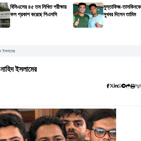
বিসিএসের ৪৫ তম লিখিত পরীক্ষার
মুস্তাফিজ-তাসকিনকে ন
ফল প্রকাশ করেছে পিএসসি
সুখবর দিলেন তামিম
িদ ইসলামের
 নাহিদ ইসলামের
প্রিন্