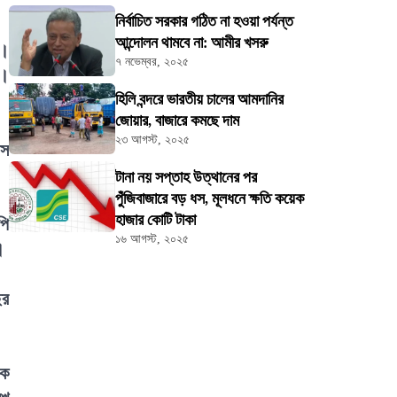
নির্বাচিত সরকার গঠিত না হওয়া পর্যন্ত
আন্দোলন থামবে না: আমীর খসরু
ন।
৭ নভেম্বর, ২০২৫
ে।
হিলি বন্দরে ভারতীয় চালের আমদানির
জোয়ার, বাজারে কমছে দাম
২৩ আগস্ট, ২০২৫
াস
টানা নয় সপ্তাহ উত্থানের পর
পুঁজিবাজারে বড় ধস, মূলধনে ক্ষতি কয়েক
হাজার কোটি টাকা
পি
১৬ আগস্ট, ২০২৫
।
ছর
কে