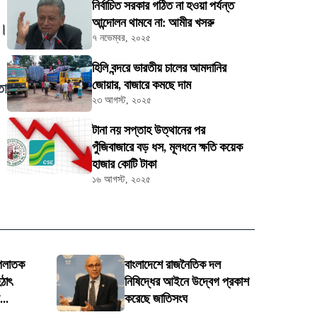
নির্বাচিত সরকার গঠিত না হওয়া পর্যন্ত
আন্দোলন থামবে না: আমীর খসরু
া।
৭ নভেম্বর, ২০২৫
হিলি বন্দরে ভারতীয় চালের আমদানির
জোয়ার, বাজারে কমছে দাম
তা
২৩ আগস্ট, ২০২৫
টানা নয় সপ্তাহ উত্থানের পর
পুঁজিবাজারে বড় ধস, মূলধনে ক্ষতি কয়েক
হাজার কোটি টাকা
১৬ আগস্ট, ২০২৫
 পলাতক
বাংলাদেশে রাজনৈতিক দল
ঠাৎ
নিষিদ্ধের আইনে উদ্বেগ প্রকাশ
..
করেছে জাতিসংঘ