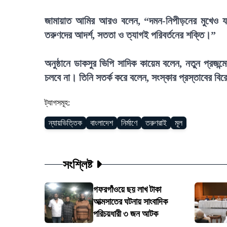
জামায়াত আমির আরও বলেন, “দমন-নিপীড়নের মুখেও যার
তরুণদের আদর্শ, সততা ও ত্যাগই পরিবর্তনের শক্তি।”
অনুষ্ঠানে ডাকসুর ভিপি সাদিক কায়েম বলেন, নতুন প্রজন্মে
চলবে না। তিনি সতর্ক করে বলেন, সংস্কার প্রস্তাবের ব
ট্যাগসমূহ:
ন্যায়ভিত্তিক
বাংলাদেশ
নির্মাণে
তরুণরাই
মূল
সংশ্লিষ্ট
গফরগাঁওয়ে ছয় লাখ টাকা
আত্মসাতের ঘটনায় সাংবাদিক
পরিচয়ধারী ৩ জন আটক