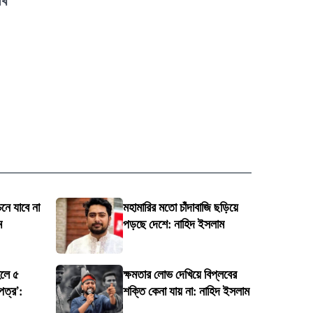
েখ
চনে যাবে না
মহামারির মতো চাঁদাবাজি ছড়িয়ে
ম
পড়ছে দেশে: নাহিদ ইসলাম
লে ৫
ক্ষমতার লোভ দেখিয়ে বিপ্লবের
পত্র’:
শক্তি কেনা যায় না: নাহিদ ইসলাম