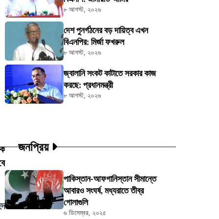
৮ আগস্ট, ২০২৬
দেশ পুনর্গঠনের বড় দায়িত্ব এখন
বিএনপির: মির্জা ফখরুল
৮ আগস্ট, ২০২৬
জ্বালানি সংকট কাটাতে সরকার কাজ
করছে: প্রধানমন্ত্রী
৮ আগস্ট, ২০২৬
জনপ্রিয়
িক
বে
পাকিস্তান-আফগানিস্তান সীমান্তে
আবারও সংঘর্ষ, মধ্যরাতে তীব্র
গোলাগুলি
িদ
৬ ডিসেম্বর, ২০২৫