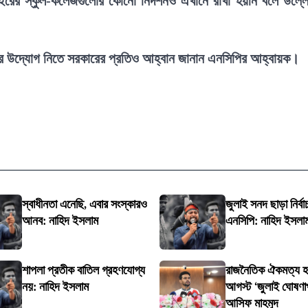
াইরের স্কুল-কলেজগুলোর কোনো নিদর্শনও এখানে রাখা হয়নি বলে উল্ল
নের উদ্যোগ নিতে সরকারের প্রতিও আহ্বান জানান এনসিপির আহ্বায়ক।
স্বাধীনতা এনেছি, এবার সংস্কারও
জুলাই সনদ ছাড়া নির্বা
আনব: নাহিদ ইসলাম
এনসিপি: নাহিদ ইসলা
শাপলা প্রতীক বাতিল গ্রহণযোগ্য
রাজনৈতিক ঐকমত্য হ
নয়: নাহিদ ইসলাম
আগস্ট ‘জুলাই ঘোষণা
আসিফ মাহমুদ