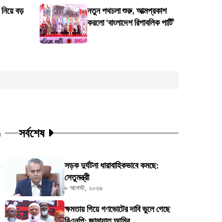
িয়ে বড়
নতুন পথচলা শুরু, আত্মপ্রকাশ
করলো ‘বাংলাদেশ রিপাবলিক পার্টি’
সর্বশেষ
ট
সড়ক দুর্ঘটনা ধারাবাহিকভাবে কমছে:
সেতুমন্ত্রী
৮ আগস্ট, ২০২৬
ক্ষমতায় গিয়ে গণভোটের দাবি ভুলে গেছে
বিএনপি: জামায়াত আমির