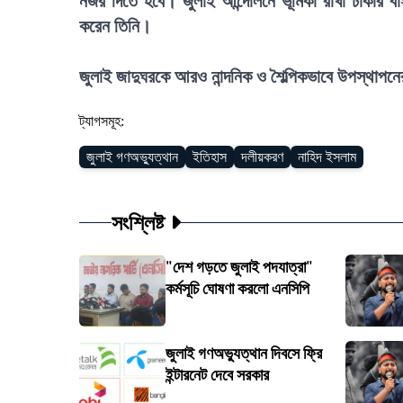
নজর দিতে হবে। জুলাই আন্দোলনে ভূমিকা রাখা ঢাকার ব
করেন তিনি।
জুলাই জাদুঘরকে আরও নান্দনিক ও শৈল্পিকভাবে উপস্থাপ
ট্যাগসমূহ:
জুলাই গণঅভ্যুত্থান
ইতিহাস
দলীয়করণ
নাহিদ ইসলাম
সংশ্লিষ্ট
"দেশ গড়তে জুলাই পদযাত্রা"
কর্মসূচি ঘোষণা করলো এনসিপি
জুলাই গণঅভ্যুত্থান দিবসে ফ্রি
ইন্টারনেট দেবে সরকার