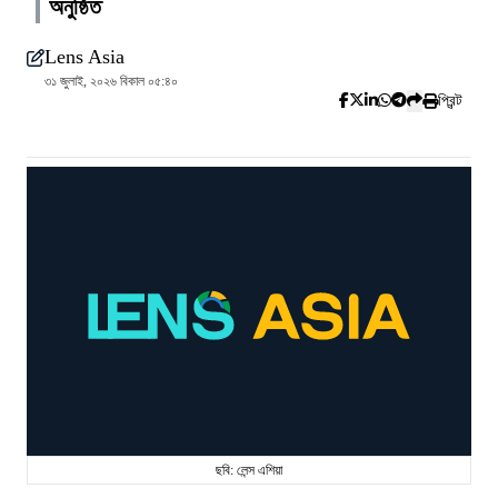
অনুষ্ঠিত
Lens Asia
৩১ জুলাই, ২০২৬ বিকাল ০৫:৪০
প্রিন্ট
ছবি: লেন্স এশিয়া