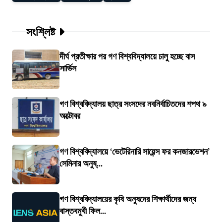
সংশ্লিষ্ট
দীর্ঘ প্রতীক্ষার পর গণ বিশ্ববিদ্যালয়ে চালু হচ্ছে বাস
সার্ভিস
গণ বিশ্ববিদ্যালয় ছাত্র সংসদের নবনির্বাচিতদের শপথ ৯
অক্টোবর
গণ বিশ্ববিদ্যালয়ে ‘ভেটেরিনারি সায়েন্স ফর কনজারভেশন’
সেমিনার অনুষ্...
গণ বিশ্ববিদ্যালয়ের কৃষি অনুষদের শিক্ষার্থীদের জন্য
বাস্তবমুখী ফিল...