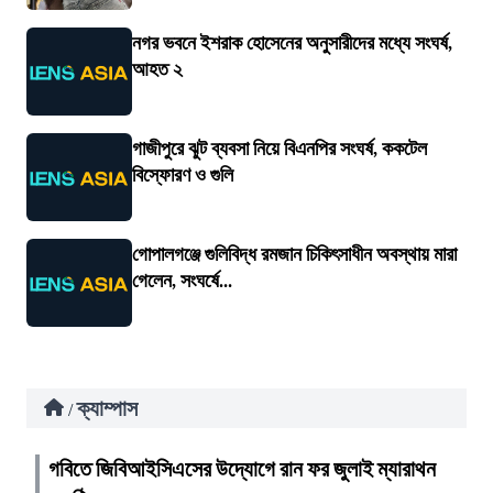
নগর ভবনে ইশরাক হোসেনের অনুসারীদের মধ্যে সংঘর্ষ,
আহত ২
গাজীপুরে ঝুট ব্যবসা নিয়ে বিএনপির সংঘর্ষ, ককটেল
বিস্ফোরণ ও গুলি
গোপালগঞ্জে গুলিবিদ্ধ রমজান চিকিৎসাধীন অবস্থায় মারা
গেলেন, সংঘর্ষে...
ক্যাম্পাস
/
গবিতে জিবিআইসিএসের উদ্যোগে রান ফর জুলাই ম্যারাথন