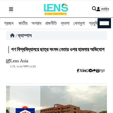
লগইন
প্রচ্ছদ
জাতীয়
অপরাধ
রাজনীতি
ব্যবসা
খেলাধুলা
প্রযুক্তি
বিশ্ব
ENG
ক্যাম্পাস
/
গণ বিশ্ববিদ্যালয়ে ছাত্র সংসদ নেতার ওপর হামলার অভিযোগ
Lens Asia
৫ মে, ২০২৬ সকাল ০১:৪৪
প্রিন্ট