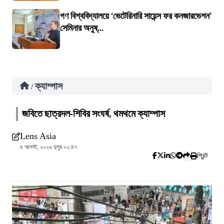
গণ বিশ্ববিদ্যালয়ে ‘ভেটেরিনারি সায়েন্স ফর কনজারভেশন’
সেমিনার অনুষ্...
ক্যাম্পাস
/
জবিতে ছাত্রদল-শিবির সংঘর্ষ, থমথমে ক্যাম্পাস
Lens Asia
৪ আগস্ট, ২০২৬ দুপুর ০২:৪৭
প্রিন্ট