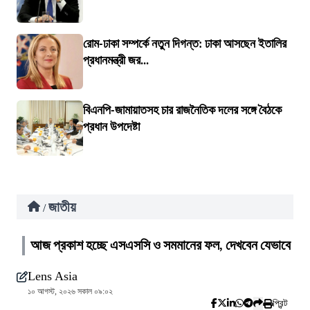
রোম-ঢাকা সম্পর্কে নতুন দিগন্ত: ঢাকা আসছেন ইতালির
প্রধানমন্ত্রী জর...
বিএনপি-জামায়াতসহ চার রাজনৈতিক দলের সঙ্গে বৈঠকে
প্রধান উপদেষ্টা
জাতীয়
/
আজ প্রকাশ হচ্ছে এসএসসি ও সমমানের ফল, দেখবেন যেভাবে
Lens Asia
১০ আগস্ট, ২০২৬ সকাল ০৯:০২
প্রিন্ট