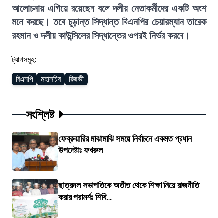
আলোচনায় এগিয়ে রয়েছেন বলে দলীয় নেতাকর্মীদের একটি অংশ
মনে করছে। তবে চূড়ান্ত সিদ্ধান্ত বিএনপির চেয়ারম্যান তারেক
রহমান ও দলীয় কাউন্সিলের সিদ্ধান্তের ওপরই নির্ভর করবে।
ট্যাগসমূহ:
বিএনপি
মহাসচিব
রিজভী
সংশ্লিষ্ট
ফেব্রুয়ারির মাঝামাঝি সময়ে নির্বাচনে একমত প্রধান
উপদেষ্টাঃ ফখরুল
ছাত্রদল সভাপতিকে অতীত থেকে শিক্ষা নিয়ে রাজনীতি
করার পরামর্শঃ শিবি...