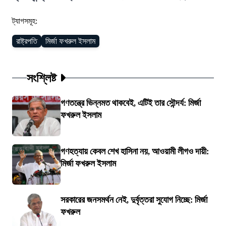
ট্যাগসমূহ:
রাষ্ট্রপতি
মির্জা ফখরুল ইসলাম
সংশ্লিষ্ট
গণতন্ত্রে ভিন্নমত থাকবেই, এটিই তার সৌন্দর্য: মির্জা
ফখরুল ইসলাম
গণহত্যায় কেবল শেখ হাসিনা নয়, আওয়ামী লীগও দায়ী:
মির্জা ফখরুল ইসলাম
সরকারের জনসমর্থন নেই, দুর্বৃত্তরা সুযোগ নিচ্ছে: মির্জা
ফখরুল