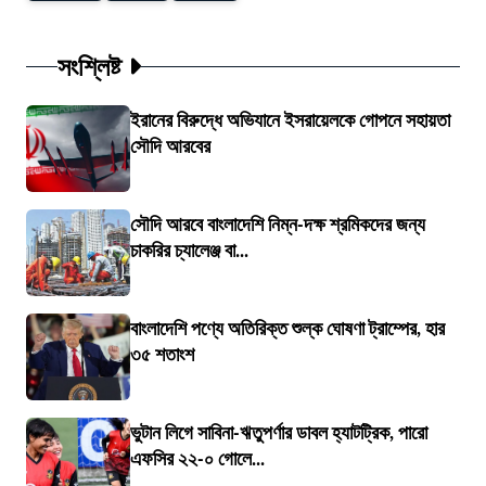
সংশ্লিষ্ট
ইরানের বিরুদ্ধে অভিযানে ইসরায়েলকে গোপনে সহায়তা
সৌদি আরবের
সৌদি আরবে বাংলাদেশি নিম্ন-দক্ষ শ্রমিকদের জন্য
চাকরির চ্যালেঞ্জ বা...
বাংলাদেশি পণ্যে অতিরিক্ত শুল্ক ঘোষণা ট্রাম্পের, হার
৩৫ শতাংশ
ভুটান লিগে সাবিনা-ঋতুপর্ণার ডাবল হ্যাটট্রিক, পারো
এফসির ২২-০ গোলে...