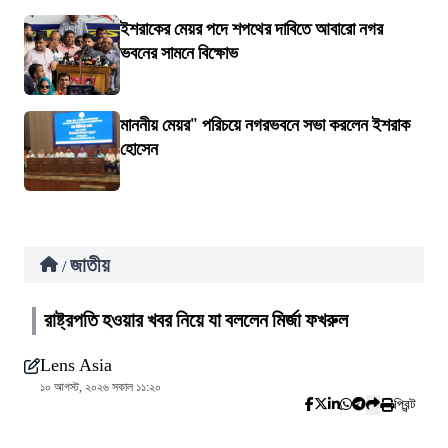
ইশরাকের মেয়র পদে শপথের দাবিতে আবারো নগর
ভবনের সামনে বিক্ষোভ
মাননীয় মেয়র" পরিচয়ে নগরভবনে সভা করলেন ইশরাক
হোসেন
জাতীয়
/
রাষ্ট্রপতি হওয়ার খবর নিয়ে যা বললেন মির্জা ফখরুল
Lens Asia
১০ আগস্ট, ২০২৬ সকাল ১১:২০
প্রিন্ট