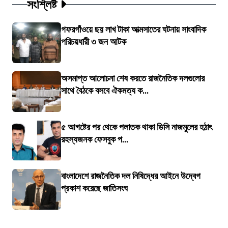
সংশ্লিষ্ট
গফরগাঁওয়ে ছয় লাখ টাকা আত্মসাতের ঘটনায় সাংবাদিক
পরিচয়ধারী ৩ জন আটক
অসমাপ্ত আলোচনা শেষ করতে রাজনৈতিক দলগুলোর
সাথে বৈঠকে বসবে ঐকমত্য ক...
৫ আগষ্টের পর থেকে পলাতক থাকা ডিসি নাজমুলের হঠাৎ
রহস্যজনক ফেসবুক প...
বাংলাদেশে রাজনৈতিক দল নিষিদ্ধের আইনে উদ্বেগ
প্রকাশ করেছে জাতিসংঘ