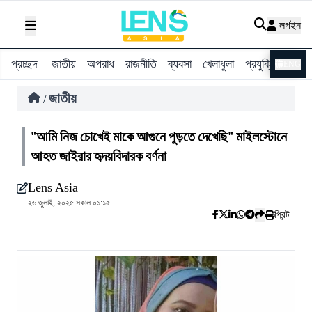
লগইন
প্রচ্ছদ
জাতীয়
অপরাধ
রাজনীতি
ব্যবসা
খেলাধুলা
প্রযুক্তি
বিশ্ব
ENG
জাতীয়
/
"আমি নিজ চোখেই মাকে আগুনে পুড়তে দেখেছি" মাইলস্টোনে
আহত জাইরার হৃদয়বিদারক বর্ণনা
Lens Asia
২৬ জুলাই, ২০২৫ সকাল ০১:১৫
প্রিন্ট