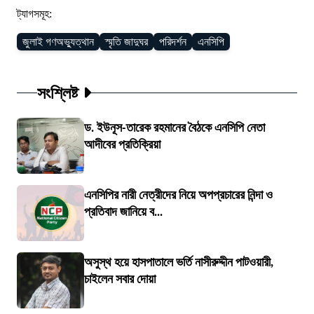
ট্যাগসমূহ:
জুলাই গণঅভ্যুত্থান
স্মৃতি জাদুঘর
পরিদর্শন
এনসিপি
সংশ্লিষ্ট
ড. ইউনূস-তারেক রহমানের বৈঠকে এনসিপি নেতা
আদীবের প্রতিক্রিয়া
এনসিপির নারী নেত্রীদের নিয়ে অপপ্রচারের নিন্দা ও
প্রতিবাদ জানিয়ে ব...
অসুস্থ হয়ে হাসপাতালে ভর্তি নাসীরুদ্দীন পাটওয়ারী,
চাইলেন সবার দোয়া