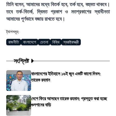
তিনি বলেন, আমাদের মধ্যে বিতর্ক হবে, তর্ক হবে, বহুমত থাকবে।
তবে তর্ক-বিতর্ক, দ্বিমত প্রকাশ ও মতপ্রকাশের স্বাধীনতা
আমাদের পূর্ণভাবে বজায় রাখতে হবে।
ট্যাগসমূহ:
রাজনীতি
বাংলাদেশে
চেতনা
বিক্রি
স্বরাষ্ট্রমন্ত্রী
সংশ্লিষ্ট
বাংলাদেশের ইতিহাসে ১৬ই জুন একটি কালো দিবস:
তারেক রহমান
দেশে ফিরে আসছেন তারেক রহমান; প্রস্তুত করা হচ্ছে
গুলশানের বাড়ি