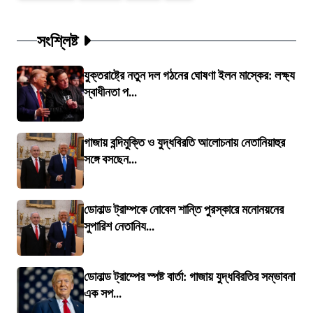
সংশ্লিষ্ট
যুক্তরাষ্ট্রে নতুন দল গঠনের ঘোষণা ইলন মাস্কের: লক্ষ্য
স্বাধীনতা প...
গাজায় বন্দিমুক্তি ও যুদ্ধবিরতি আলোচনায় নেতানিয়াহুর
সঙ্গে বসছেন...
ডোনাল্ড ট্রাম্পকে নোবেল শান্তি পুরস্কারে মনোনয়নের
সুপারিশ নেতানিয...
ডোনাল্ড ট্রাম্পের স্পষ্ট বার্তা: গাজায় যুদ্ধবিরতির সম্ভাবনা
এক সপ...