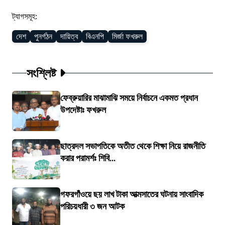
ট্যাগসমূহ:
দেশ
পুনর্গঠন
দায়িত্ব
বিএনপি
মির্জা ফখরুল
সংশ্লিষ্ট
ফেব্রুয়ারির মাঝামাঝি সময়ে নির্বাচনে একমত প্রধান
উপদেষ্টাঃ ফখরুল
ছাত্রদল সভাপতিকে অতীত থেকে শিক্ষা নিয়ে রাজনীতি
করার পরামর্শঃ শিবি...
গফরগাঁওয়ে ছয় লাখ টাকা আত্মসাতের ঘটনায় সাংবাদিক
পরিচয়ধারী ৩ জন আটক