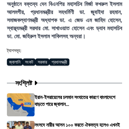
অনুষ্ঠানে বক্তব্য দেন বিএনপির মহাসচিব মির্জা ফখরুল ইসলাম
আলমগীর, প্রধানমন্ত্রীর সহধর্মিণী ডা. জুবাইদা রহমান,
সমাজকল্যাণমন্ত্রী অধ্যাপক ডা. এ জেড এম জাহিদ হোসেন,
স্বাস্থ্যমন্ত্রী সরদার মো. সাখাওয়াত হোসেন এবং ড্যাব মহাসচিব
ডা. মো. জহিরুল ইসলাম শাকিলসহ অন্যরা।
ট্যাগসমূহ:
জ্বালানি
সংকট
সরকার
প্রধানমন্ত্রী
সংশ্লিষ্ট
ইরান-ইসরায়েলের চলমান সংঘাতের কারণে বাংলাদেশে
বাড়তে পারে জ্বালান...
সংসদে নারীর আসন ১০০ করতে ঐকমত্য হলেও এখনই