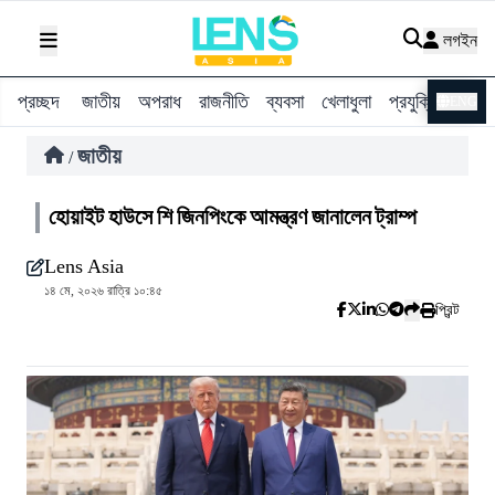
লগইন
প্রচ্ছদ
জাতীয়
অপরাধ
রাজনীতি
ব্যবসা
খেলাধুলা
প্রযুক্তি
বিশ্ব
ENG
জাতীয়
/
হোয়াইট হাউসে শি জিনপিংকে আমন্ত্রণ জানালেন ট্রাম্প
Lens Asia
১৪ মে, ২০২৬ রাত্রি ১০:৪৫
প্রিন্ট