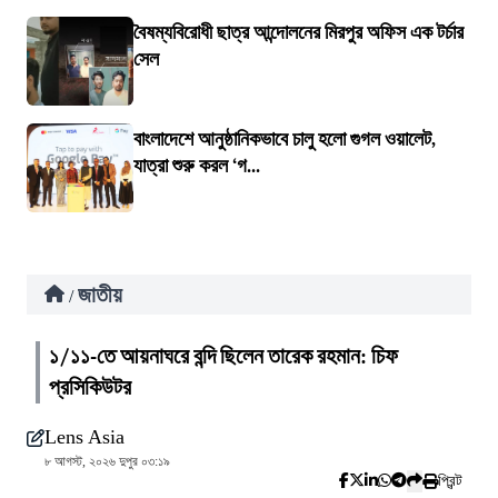
বৈষম্যবিরোধী ছাত্র আন্দোলনের মিরপুর অফিস এক টর্চার
সেল
বাংলাদেশে আনুষ্ঠানিকভাবে চালু হলো গুগল ওয়ালেট,
যাত্রা শুরু করল ‘গ...
জাতীয়
/
১/১১-তে আয়নাঘরে বন্দি ছিলেন তারেক রহমান: চিফ
প্রসিকিউটর
Lens Asia
৮ আগস্ট, ২০২৬ দুপুর ০৩:১৯
প্রিন্ট