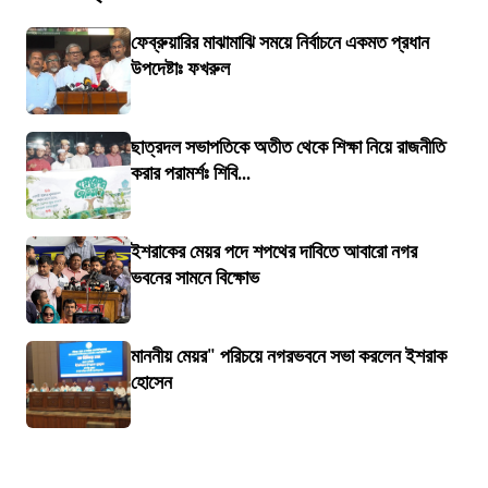
ফেব্রুয়ারির মাঝামাঝি সময়ে নির্বাচনে একমত প্রধান
উপদেষ্টাঃ ফখরুল
ছাত্রদল সভাপতিকে অতীত থেকে শিক্ষা নিয়ে রাজনীতি
করার পরামর্শঃ শিবি...
ইশরাকের মেয়র পদে শপথের দাবিতে আবারো নগর
ভবনের সামনে বিক্ষোভ
মাননীয় মেয়র" পরিচয়ে নগরভবনে সভা করলেন ইশরাক
হোসেন