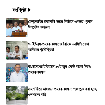
সংশ্লিষ্ট
ফেব্রুয়ারির মাঝামাঝি সময়ে নির্বাচনে একমত প্রধান
উপদেষ্টাঃ ফখরুল
ড. ইউনূস-তারেক রহমানের বৈঠকে এনসিপি নেতা
আদীবের প্রতিক্রিয়া
বাংলাদেশের ইতিহাসে ১৬ই জুন একটি কালো দিবস:
তারেক রহমান
দেশে ফিরে আসছেন তারেক রহমান; প্রস্তুত করা হচ্ছে
গুলশানের বাড়ি